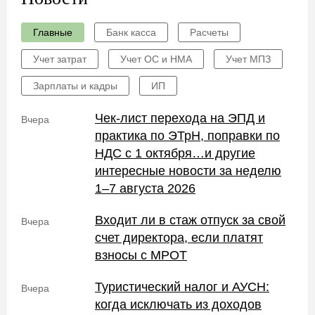
Главные
Банк касса
Расчеты
Учет затрат
Учет ОС и НМА
Учет МПЗ
Зарплаты и кадры
ИП
Чек-лист перехода на ЭПД и
Вчера
практика по ЭТрН, поправки по
НДС с 1 октября…и другие
интересные новости за неделю
1–7 августа 2026
Входит ли в стаж отпуск за свой
Вчера
счет директора, если платят
взносы с МРОТ
Туристический налог и АУСН:
Вчера
когда исключать из доходов