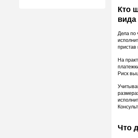
Кто ш
вида
Дела по
исполнит
пристав 
На практ
платежки
Риск выш
Учитывай
размерах
исполни
Консульт
Что 