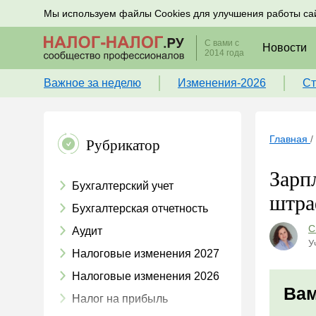
Подписывайтесь на новости по налогам, учету и к
Мы используем файлы Cookies для улучшения работы са
С вами с
Новости
2014 года
Важное за неделю
Изменения-2026
Ст
Главная
/
Рубрикатор
Зарп
Бухгалтерский учет
штра
Бухгалтерская отчетность
С
Аудит
У
Налоговые изменения 2027
Налоговые изменения 2026
Вам
Налог на прибыль