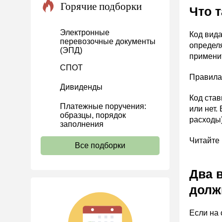
Горячие подборки
Что 
Проекты
Банк касса
Электронные
Код вида
перевозочные документы
Расчеты
определя
(ЭПД)
применит
Учет затрат
СПОТ
Учет ОС и НМА
Правила
Дивиденды
Учет МПЗ
Код став
Платежные поручения:
Зарплаты и кадры
или нет.
образцы, порядок
расходы)
Основы трудового
заполнения
законодательства
Читайте 
Все подборки
Прием на работу и переводы
Увольнение
Два 
Трудовой договор
долж
Коллективный договор и
локальные акты
Если на 
Рабочее время и режим