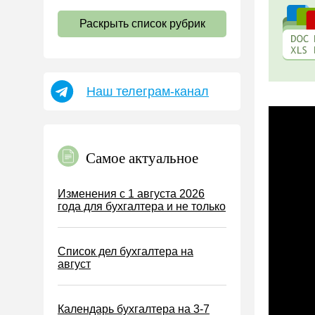
НДС
Раскрыть список рубрик
Страховые взносы 2026
Пособия
НДФЛ
Наш телеграм-канал
УСН
АУСН
Налог на имущество
Самое актуальное
Земельный налог
Транспортный налог
Изменения с 1 августа 2026
года для бухгалтера и не только
Налог на рекламу
Торговый сбор
Список дел бухгалтера на
Туристический налог
август
ЕСХН
ПСН
Календарь бухгалтера на 3-7