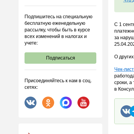
Управленческий учет
Анализ хозяйственной
Подпишитесь на специальную
деятельности (АХД)
бесплатную еженедельную
С 1 сент
Охрана труда и аттестация
рассылку, чтобы быть в курсе
платежно
всех изменений в налогах и
Охрана труда
за наруш
учете:
25.04.20
Валютные операции
Налоговая система РФ
О других
Подписаться
Налоговое планирование
Чек-лис
Финансовый контроль
работода
Присоединяйтесь к нам в соц.
сроки, а
Договоры
сетях:
в Консу
ООО
АО
Госзакупки
Инвестиции
Справочная информация