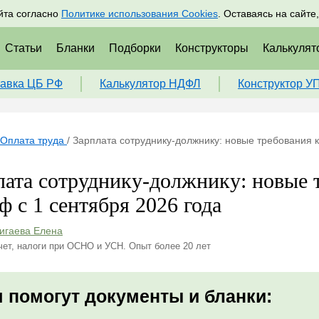
адрам
Подписаться
Пр
йта согласно
Политике использования Cookies
. Оставаясь на сайте
Статьи
Бланки
Подборки
Конструкторы
Калькулят
авка ЦБ РФ
Калькулятор НДФЛ
Конструктор У
Оплата труда
/
Зарплата сотруднику-должнику: новые требования к
лата сотруднику-должнику: новые 
ф с 1 сентября 2026 года
игаева Елена
чет, налоги при ОСНО и УСН. Опыт более 20 лет
 помогут документы и бланки: