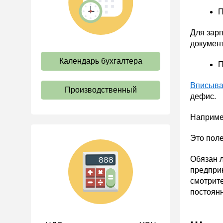
труда
П
Отпуск и время отдыха
Для зарп
Оплата труда
документ
Социальное партнерство
Календарь бухгалтера
П
Ответственность и
взыскания
Вписыва
Производственный
Пенсии
дефис.
Льготы, гарантии и
Например
компенсации
Профстандарты и
Это поле
должностные инструкции
Обязан 
Трудовые книжки
предприн
Кадровые документы и
смотрите
образцы
постоян
Персональные данные
Стаж