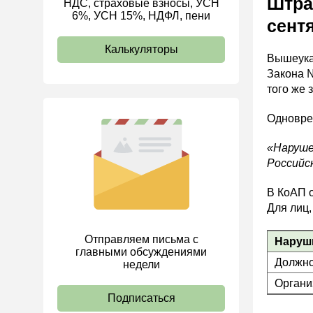
Штра
НДС, страховые взносы, УСН
6%, УСН 15%, НДФЛ, пени
ИП
сент
Калькуляторы
Вышеуказ
Закона №
того же 
Одноврем
«Наруше
Российс
В КоАП о
Для лиц,
Отправляем письма с
Наруш
главными обсуждениями
Должно
недели
Органи
Подписаться