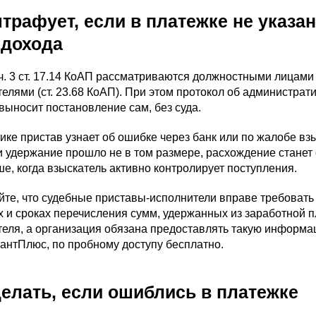
трафует, если в платежке не указан
 дохода
 ч. 3 ст. 17.14 КоАП рассматриваются должностными лица
елями (ст. 23.68 КоАП). При этом протокол об администра
выносит постановление сам, без суда.
ике пристав узнает об ошибке через банк или по жалобе вз
 удержание прошло не в том размере, расхождение станет
е, когда взыскатель активно контролирует поступления.
те, что судебные приставы-исполнители вправе требовать 
 и сроках перечисления сумм, удержанных из заработной 
теля, а организация обязана предоставлять такую информа
антПлюс, по пробному доступу бесплатно.
делать, если ошиблись в платежке