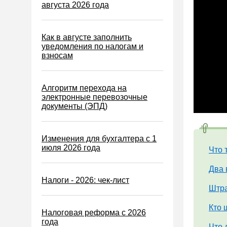
Водный налог
августа 2026 года
Экологический налог
Налог на игорный бизнес
Как в августе заполнить
уведомления по налогам и
Акцизы
взносам
Уплата налогов (взносов)
Возврат и зачет налогов
Алгоритм перехода на
электронные перевозочные
Налоговые проверки
документы (ЭПД)
Ответственность
Статистика
Изменения для бухгалтера с 1
июля 2026 года
Самозанятые
Что 
Банк
Два 
Налоги - 2026: чек-лист
Онлайн-кассы ККТ ККМ
Штра
Блокировка счета
Кто 
Налоговая реформа с 2026
МСФО
года
Что 