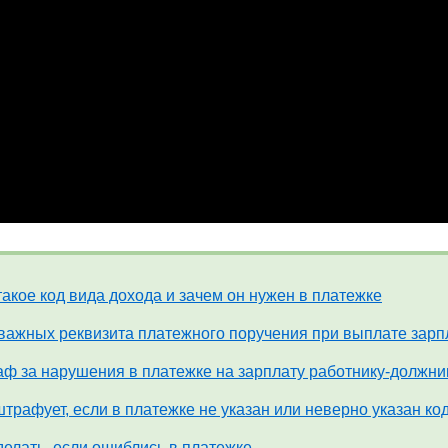
такое код вида дохода и зачем он нужен в платежке
важных реквизита платежного поручения при выплате зар
ф за нарушения в платежке на зарплату работнику-должник
штрафует, если в платежке не указан или неверно указан ко
делать, если ошиблись в платежке