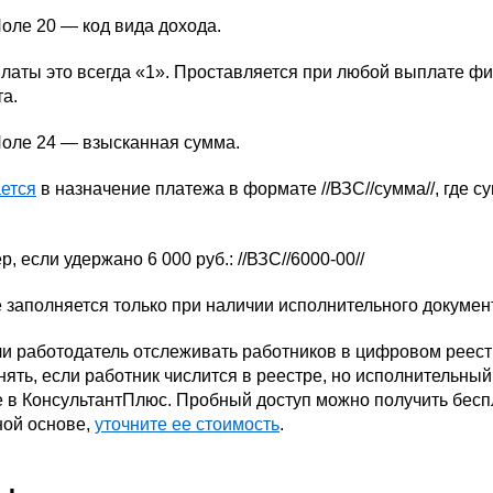
оле 20 — код вида дохода.
латы это всегда «1». Проставляется при любой выплате физ
а.
оле 24 — взысканная сумма.
ется
в назначение платежа в формате //ВЗС//сумма//, где с
, если удержано 6 000 руб.: //ВЗС//6000-00//
 заполняется только при наличии исполнительного докумен
ли работодатель отслеживать работников в цифровом реес
ять, если работник числится в реестре, но исполнительны
 в КонсультантПлюс. Пробный доступ можно получить беспл
ной основе,
уточните ее стоимость
.