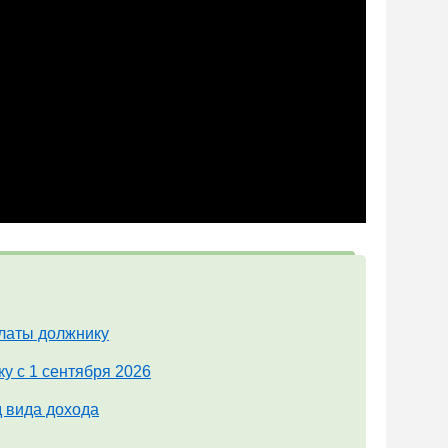
платы должнику
у с 1 сентября 2026
д вида дохода