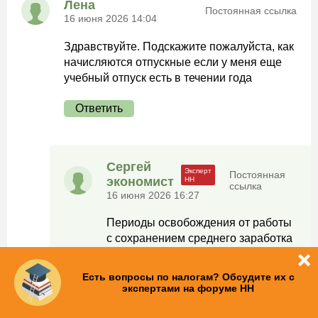
Лена
Постоянная ссылка
16 июня 2026 14:04
Здравствуйте. Подскажите пожалуйста, как
начисляются отпускные если у меня еще
учебный отпуск есть в течении года
Ответить
Сергей
Постоянная
экономист
ссылка
16 июня 2026 16:27
Периоды освобождения от работы
с сохранением среднего заработка
и соответствующие этому периоду
суммы исключаются из расчета
Есть вопросы по налогам? Обсудите их с
среднего заработка. Для более
экспертами на форуме НН
предметного ответа, нужен более
развернутый вопрос.