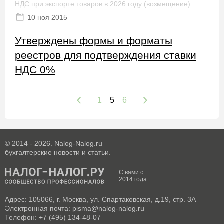
НДС при экспорте товаров в 2026 году (возмещение)
10 ноя 2015
Утверждены формы и форматы
реестров для подтверждения ставки
НДС 0%
1
5
6
© 2014 - 2026. Nalog-Nalog.ru
бухгалтерские новости и статьи.
С вами с
2014 года
Адрес: 105066, г. Москва, ул. Спартаковская, д.19, стр. 3А
Электронная почта: pisma@nalog-nalog.ru
Телефон: +7 (495) 134-48-07