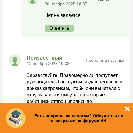
ссылка
20 ноября 2025 18:35
Нет не является
Ответить
Неизвестный
Постоянная ссылка
12 ноября 2025 19:08
Здравствуйте! Правомерно ли поступает
руководитель Госслужбы, издав негласный
приказ кадровикам, чтобы они вычитали с
отпуска часы и минуты, на которые
работники отпрашивались по
уважительной причине: посещение
поликлиники или на собрание в школу,
Есть вопросы по налогам? Обсудите их с
экспертами на форуме НН
опоздание разовое на работу по причине
пробок на дороге и т д. ?