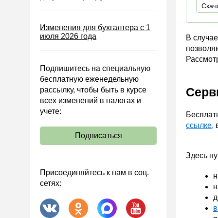
Блокировка счета
Скач
МСФО
Изменения для бухгалтера с 1
июля 2026 года
Управленческий учет
В случа
позволяю
Анализ хозяйственной
Рассмотр
деятельности (АХД)
Подпишитесь на специальную
Охрана труда и аттестация
бесплатную еженедельную
Серв
рассылку, чтобы быть в курсе
Охрана труда
всех изменений в налогах и
Валютные операции
учете:
Бесплат
Налоговая система РФ
ссылке,
в
Подписаться
Налоговое планирование
Финансовый контроль
Здесь ну
Договоры
Присоединяйтесь к нам в соц.
н
сетях:
ООО
н
д
АО
в
Госзакупки