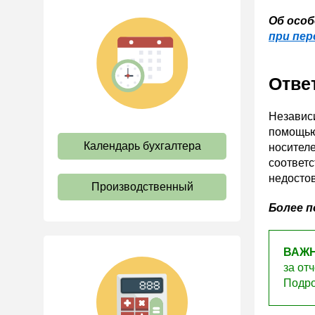
Коллективный договор и
Об осо
локальные акты
при пер
Рабочее время и режим
труда
Отве
Отпуск и время отдыха
Оплата труда
Независи
Социальное партнерство
помощью 
Календарь бухгалтера
носителе
Ответственность и
взыскания
соответс
недостов
Пенсии
Производственный
Льготы, гарантии и
Более 
компенсации
Профстандарты и
ВАЖН
должностные инструкции
за от
Трудовые книжки
Подро
Кадровые документы и
образцы