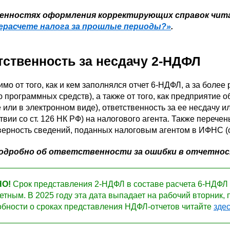
бенностях оформления корректирующих справок чит
ерасчете налога за прошлые периоды?»
.
тственность за несдачу 2-НДФЛ
мо от того, как и кем заполнялся отчет 6-НДФЛ, а за боле
программных средств), а также от того, как предприятие о
 или в электронном виде), ответственность за ее несдачу 
твии со ст. 126 НК РФ) на налогового агента. Также перече
ерность сведений, поданных налоговым агентом в ИФНС (ст
подробно об ответственности за ошибки в отчетнос
О!
Срок представления 2-НДФЛ в составе расчета 6-НДФЛ 
четным. В 2025 году эта дата выпадает на рабочий вторник, 
бности о сроках представления НДФЛ-отчетов читайте
зде