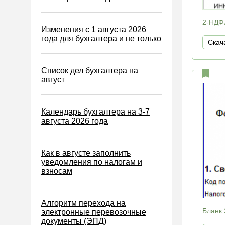
ЕСХН
ПСН
2-НДФЛ
Изменения с 1 августа 2026
Водный налог
года для бухгалтера и не только
Скач
Экологический налог
Налог на игорный бизнес
Список дел бухгалтера на
август
Акцизы
Уплата налогов (взносов)
Календарь бухгалтера на 3-7
Возврат и зачет налогов
августа 2026 года
Налоговые проверки
Ответственность
Как в августе заполнить
уведомления по налогам и
Статистика
взносам
Самозанятые
Банк
Алгоритм перехода на
Бланк 
электронные перевозочные
Онлайн-кассы ККТ ККМ
документы (ЭПД)