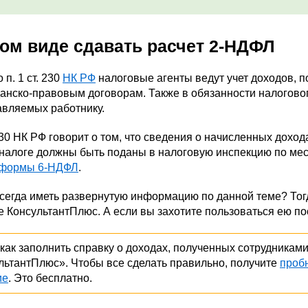
ком виде сдавать расчет 2-НДФЛ
 п. 1 ст. 230
НК РФ
налоговые агенты ведут учет доходов, 
анско-правовым договорам. Также в обязанности налогового
авляемых работнику.
 230 НК РФ говорит о том, что сведения о начисленных дох
налоге должны быть поданы в налоговую инспекцию по мест
формы 6-НДФЛ
.
всегда иметь развернутую информацию по данной теме? Тог
е КонсультантПлюс. А если вы захотите пользоваться ею п
 как заполнить справку о доходах, полученных сотрудниками
льтантПлюс». Чтобы все сделать правильно, получите
проб
ие
. Это бесплатно.