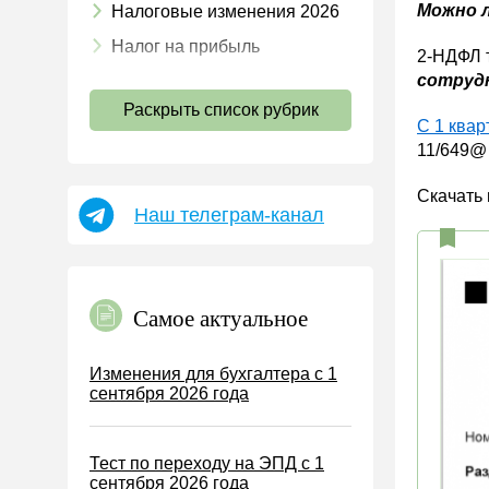
Можно л
Налоговые изменения 2026
Налог на прибыль
2-НДФЛ т
сотруд
НДС
Раскрыть список рубрик
Страховые взносы 2026
С 1 квар
11/649@ 
Пособия
НДФЛ
Скачать 
Наш телеграм-канал
УСН
АУСН
Налог на имущество
Самое актуальное
Земельный налог
Транспортный налог
Изменения для бухгалтера с 1
сентября 2026 года
Налог на рекламу
Торговый сбор
Тест по переходу на ЭПД с 1
Туристический налог
сентября 2026 года