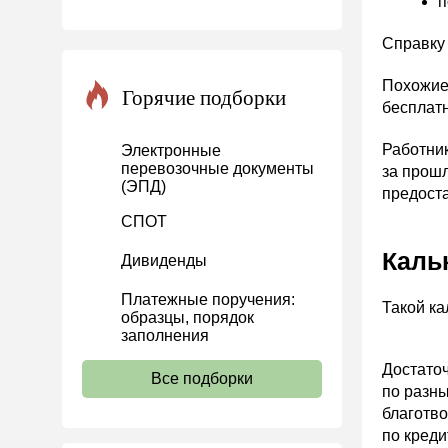
п
Инвестиции
Справку 
Справочная информация
Похожие
Проекты
Горячие подборки
бесплатн
Банк касса
Работни
Электронные
Расчеты
перевозочные документы
за прошл
(ЭПД)
Учет затрат
предост
Учет ОС и НМА
СПОТ
Учет МПЗ
Каль
Дивиденды
Зарплаты и кадры
Платежные поручения:
Такой ка
Основы трудового
образцы, порядок
законодательства
заполнения
Прием на работу и переводы
Достаточ
Все подборки
по разны
Увольнение
благотво
Трудовой договор
по кред