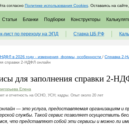
адрам
Подписаться
Пр
йта согласно
Политике использования Cookies
. Оставаясь на сайте
Статьи
Бланки
Подборки
Конструкторы
Калькулят
к-лист по переходу на ЭПД
Ставка ЦБ РФ
Кал
НДФЛ в 2026 году - изменения, формы, особенности
/
Справка 2-НД
ия справки 2-НДФЛ онлайн
исы для заполнения справки 2-НД
ригорьева Елена
чет и отчетность на ОСНО, УСН; кадры. Опыт около 20 лет
онлайн — это услуга, предоставляемая организациям и 
ерской службы. Такой сервис позволяет осуществить бес
мся, что представляют собой эти сервисы и можно ли им