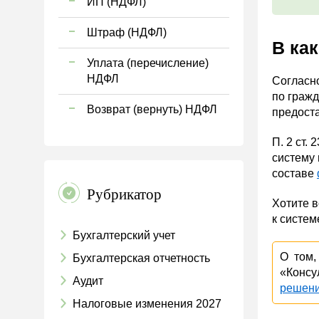
ИП (НДФЛ)
Штраф (НДФЛ)
В ка
Уплата (перечисление)
НДФЛ
Согласно
по гражд
Возврат (вернуть) НДФЛ
предост
П. 2 ст.
систему 
составе
Рубрикатор
Хотите 
к систем
Бухгалтерский учет
О том,
Бухгалтерская отчетность
«Консу
Аудит
решен
Налоговые изменения 2027