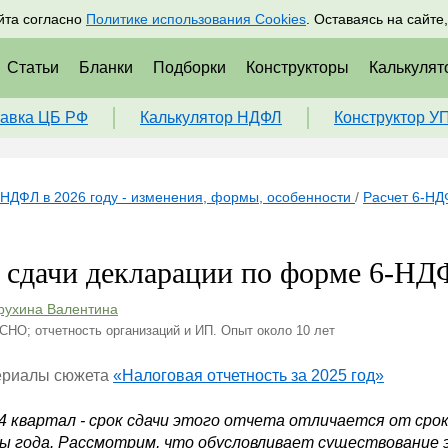
адрам
Подписаться
Пр
йта согласно
Политике использования Cookies
. Оставаясь на сайте
Статьи
Бланки
Подборки
Конструкторы
Калькулят
авка ЦБ РФ
Калькулятор НДФЛ
Конструктор У
НДФЛ в 2026 году - изменения, формы, особенности
/
Расчет 6-Н
 сдачи декларации по форме 6-НДФ
рухина Валентина
СНО; отчетность организаций и ИП. Опыт около 10 лет
ериалы сюжета
«Налоговая отчетность за 2025 год»
4 квартал - срок сдачи этого отчета отличается от сро
ы года. Рассмотрим, что обусловливает существование эт