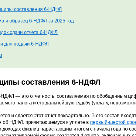
ципы составления 6-НДФЛ
а и образец 6-НДФЛ за 2025 год
док сдачи отчета 6-НДФЛ
и для подачи 6-НДФЛ
и
ципы составления 6-НДФЛ
-НДФЛ — это отчетность, составляемая по обобщенным ци
емого налога и его дальнейшую судьбу (уплату, невозможно
тся и сдается этот отчет поквартально. В его состав входя
я об НДФЛ, причитающемуся к уплате в
первый-шестой сро
 доходах физлиц нарастающим итогом с начала года по соо
рассматриваемой форме создается 4 отчета, включающих дан