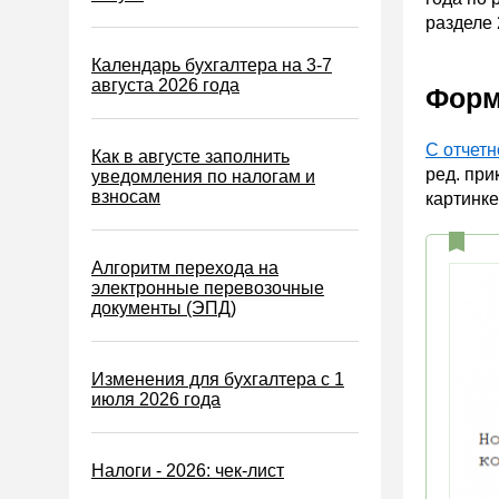
ЕСХН
разделе 
ПСН
Календарь бухгалтера на 3-7
Водный налог
августа 2026 года
Форм
Экологический налог
С отчетн
Налог на игорный бизнес
Как в августе заполнить
ред. при
уведомления по налогам и
Акцизы
взносам
картинке
Уплата налогов (взносов)
Возврат и зачет налогов
Алгоритм перехода на
электронные перевозочные
Налоговые проверки
документы (ЭПД)
Ответственность
Статистика
Изменения для бухгалтера с 1
июля 2026 года
Самозанятые
Банк
Налоги - 2026: чек-лист
Онлайн-кассы ККТ ККМ