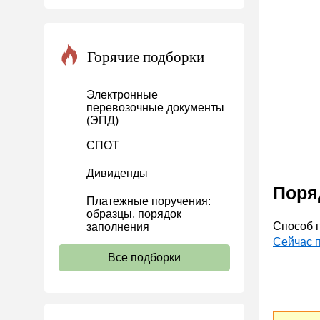
Инвестиции
Справочная информация
Горячие подборки
Проекты
Банк касса
Электронные
перевозочные документы
Расчеты
(ЭПД)
Учет затрат
СПОТ
Учет ОС и НМА
Дивиденды
Учет МПЗ
Поря
Платежные поручения:
Зарплаты и кадры
образцы, порядок
Основы трудового
Способ п
заполнения
законодательства
Сейчас п
Все подборки
Прием на работу и переводы
Увольнение
Трудовой договор