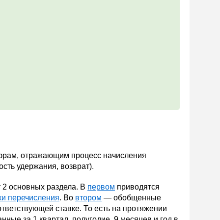
фрам, отражающим процесс начисления
сть удержания, возврат).
т 2 основных раздела. В
первом
приводятся
ки перечисления
. Во
втором
— обобщенные
тветствующей ставке. То есть на протяжении
ные за 1 квартал, полугодие, 9 месяцев и год в