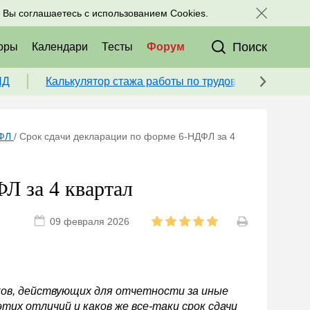
исоединяйтесь к нам в соц. сетях:
, Вы соглашаетесь с использованием Cookies.
Поиск
оры
Календари
Тесты
Форум
ПД
Калькулятор стажа работы по трудовой книжке для
ДФЛ
/
Срок сдачи декларации по форме 6-НДФЛ за 4
Л за 4 квартал
09 февраля 2026
ков, действующих для отчетности за иные
их отличий и каков же все-таки срок сдачи