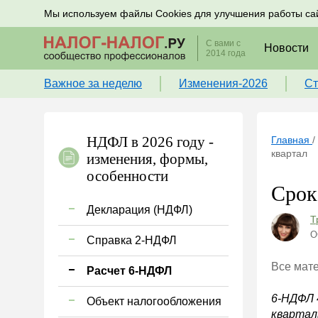
Подписывайтесь на новости по налогам, учету и к
Мы используем файлы Cookies для улучшения работы са
С вами с
Новости
2014 года
Важное за неделю
Изменения-2026
Ст
НДФЛ в 2026 году -
Главная
/
квартал
изменения, формы,
особенности
Срок
Декларация (НДФЛ)
Т
О
Справка 2-НДФЛ
Все мат
Расчет 6-НДФЛ
6-НДФЛ 
Объект налогообложения
квартал