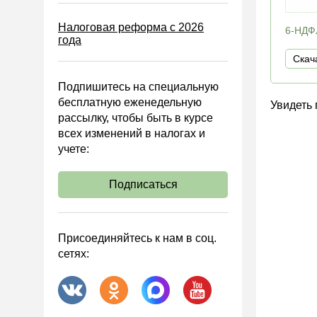
Блокировка счета
Налоговая реформа с 2026
МСФО
6-НДФЛ
года
Управленческий учет
Скач
Анализ хозяйственной
Подпишитесь на специальную
деятельности (АХД)
бесплатную еженедельную
Увидеть
Охрана труда и аттестация
рассылку, чтобы быть в курсе
всех изменений в налогах и
Охрана труда
учете:
Валютные операции
Налоговая система РФ
Подписаться
Налоговое планирование
Финансовый контроль
Присоединяйтесь к нам в соц.
Договоры
сетях:
ООО
АО
Госзакупки