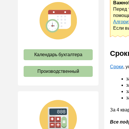
Важно
Коллективный договор и
Перед 
локальные акты
помощи
Рабочее время и режим
Алгори
труда
Если в
Отпуск и время отдыха
Оплата труда
Социальное партнерство
Срок
Календарь бухгалтера
Ответственность и
взыскания
Сроки
, 
Производственный
Пенсии
з
Льготы, гарантии и
з
компенсации
з
з
Профстандарты и
должностные инструкции
За 4 ква
Трудовые книжки
Все под
Кадровые документы и
образцы