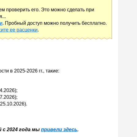
ем проверить его. Это можно сделать при
...
и
. Пробный доступ можно получить бесплатно.
сите ее расценки
.
и в 2025-2026 гг., такие:
4.2026);
7.2026);
25.10.2026).
 с 2024 года мы
привели здесь
.