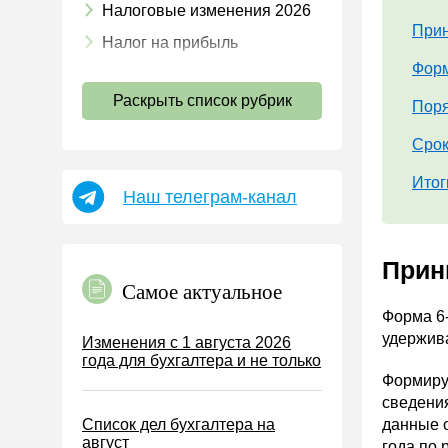
Налоговые изменения 2026
Прин
Налог на прибыль
Форм
НДС
Раскрыть список рубрик
Страховые взносы 2026
Поря
Пособия
Срок
НДФЛ
Итог
Наш телеграм-канал
УСН
АУСН
Прин
Налог на имущество
Самое актуальное
Земельный налог
Форма 6
Транспортный налог
удержива
Изменения с 1 августа 2026
года для бухгалтера и не только
Налог на рекламу
Формируе
Торговый сбор
сведени
Список дел бухгалтера на
данные о
Туристический налог
август
года по 