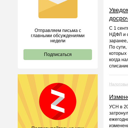
Справочная информация
Уведом
Проекты
досро
Банк касса
С 1 сент
Отправляем письма с
Расчеты
НДФЛ и с
главными обсуждениями
Учет затрат
недели
заранее,
По сути,
Учет ОС и НМА
которых 
Подписаться
Учет МПЗ
когда на
списание
Зарплаты и кадры
Основы трудового
законодательства
Налоговы
Прием на работу и переводы
Измене
Увольнение
УСН в 2
Трудовой договор
затрону
Коллективный договор и
ежегодно
локальные акты
изменен