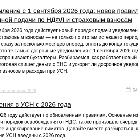
ление с 1 сентября 2026 года: новое прави
чной подачи по НДФЛ и страховым взносам
ября 2026 года действует новый порядок подачи уведомлен
траховым взносам — не только по итогам истекшего период
 сразу за несколько месяцев вперед, вплоть до конца текуще
 это те самые досрочные уведомления с 1 сентября 2026 год
спрашивают бухгалтеры. Разбираемся, как работает новый 
логовая спишет деньги с ЕНС и ускорит ли досрочное увед
 взносов в расходы при УСН.
04
е изменения 2026
ния в УСН с 2026 года
026 году действует по обновленным правилам. Основные и
ли порядок освобождения от НДС, также произошло очеред
е индексирование лимитов. Давайте вместе разбираться, 
ия УСН введены с 2026 года.