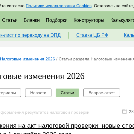
адрам
Подписаться
Пр
йта согласно
Политике использования Cookies
. Оставаясь на сайте
Статьи
Бланки
Подборки
Конструкторы
Калькулят
к-лист по переходу на ЭПД
Ставка ЦБ РФ
Кал
Налоговые изменения 2026
/
Статьи раздела Налоговые изменени
говые изменения 2026
териалы
Новости
Статьи
Вопрос-ответ
28
оформления результатов налоговой проверки
ения на акт налоговой проверки: новые сп