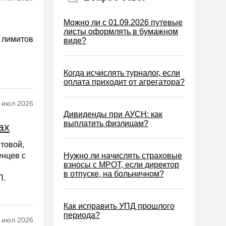
Можно ли с 01.09.2026 путевые
листы оформлять в бумажном
и лимитов
виде?
Когда исчислять турналог, если
оплата приходит от агрегатора?
 июл 2026
Дивиденды при АУСН: как
выплатить физлицам?
ах
птовой,
енцев с
Нужно ли начислять страховые
взносы с МРОТ, если директор
в отпуске, на больничном?
П.
Как исправить УПД прошлого
периода?
 июл 2026