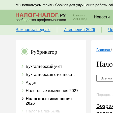
Подписывайтесь на новости по налогам, учету и к
Мы используем файлы Cookies для улучшения работы са
С вами с
Новости
2014 года
Важное за неделю
Изменения-2026
Че
Главная
/
Рубрикатор
Нало
Бухгалтерский учет
Бухгалтерская отчетность
Все ма
Аудит
Налоговые изменения 2027
Порядок 
Налоговые изменения
2026
Возраж
Налог на прибыль