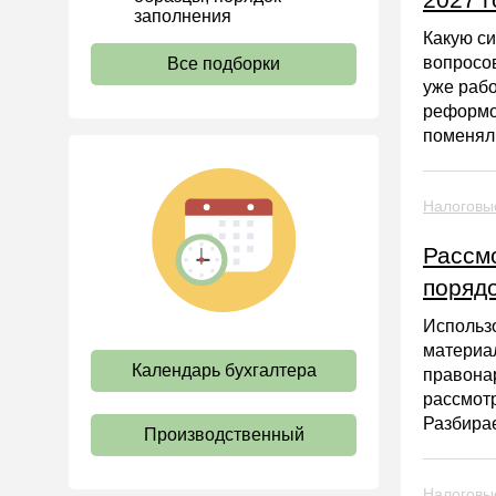
заполнения
Водный налог
Какую с
вопросов
Экологический налог
Все подборки
уже раб
Налог на игорный бизнес
реформо
Акцизы
поменяли
Уплата налогов (взносов)
Возврат и зачет налогов
Налоговые
Налоговые проверки
Рассм
Ответственность
порядо
Статистика
Использ
Самозанятые
материа
Календарь бухгалтера
правонар
Банк
рассмот
Онлайн-кассы ККТ ККМ
Разбирае
Производственный
Блокировка счета
МСФО
Налоговы