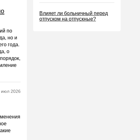
ло
Влияет ли больничный перед
отпуском на отпускные?
ий по
а, но и
го года.
а, о
порядок,
омление
 июл 2026
зменения
ное
какие