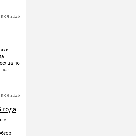
 июл 2026
ов и
да
месяца по
е как
 июн 2026
6 года
ные
обзор