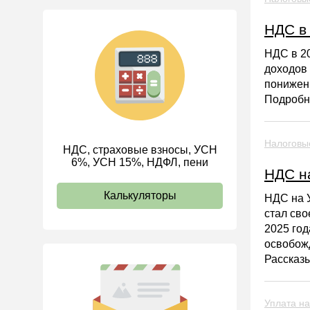
Управленческий учет
НДС в 
Анализ хозяйственной
деятельности (АХД)
НДС в 20
доходов
Охрана труда и аттестация
пониженн
Охрана труда
Подробн
Валютные операции
Налоговая система РФ
Налоговы
НДС, страховые взносы, УСН
6%, УСН 15%, НДФЛ, пени
Налоговое планирование
НДС на
Финансовый контроль
Калькуляторы
НДС на У
Договоры
стал сво
2025 год
ООО
освобожд
АО
Рассказ
Госзакупки
Инвестиции
Уплата на