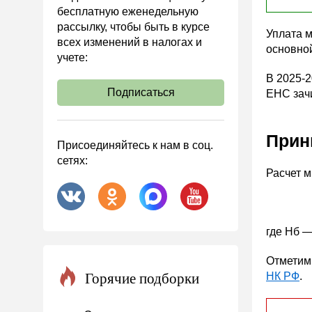
бесплатную еженедельную
Охрана труда и аттестация
рассылку, чтобы быть в курсе
Уплата 
всех изменений в налогах и
Охрана труда
основной
учете:
Валютные операции
В 2025-2
Налоговая система РФ
Подписаться
ЕНС зач
Налоговое планирование
Финансовый контроль
Прин
Присоединяйтесь к нам в соц.
Договоры
сетях:
Расчет м
ООО
АО
Госзакупки
где Нб —
Инвестиции
Отметим,
Справочная информация
Горячие подборки
НК РФ
.
Проекты
Банк касса