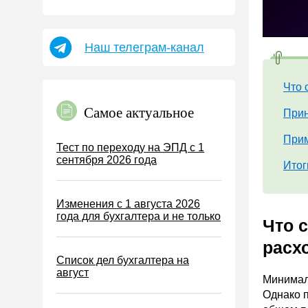
Пособия
НДФЛ
Наш телеграм-канал
УСН
АУСН
Что 
Налог на имущество
Самое актуальное
Прин
Земельный налог
Транспортный налог
Прим
Тест по переходу на ЭПД с 1
сентября 2026 года
Налог на рекламу
Итог
Торговый сбор
Изменения с 1 августа 2026
Туристический налог
года для бухгалтера и не только
Что 
ЕСХН
расх
ПСН
Список дел бухгалтера на
Водный налог
август
Минимал
Экологический налог
Однако п