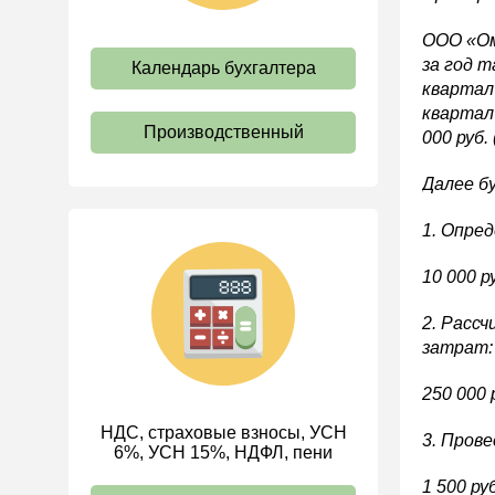
Оплата труда
ООО «Ом
Социальное партнерство
за год т
Календарь бухгалтера
квартал 
Ответственность и
взыскания
квартал 
Производственный
000 руб.
Пенсии
Льготы, гарантии и
Далее б
компенсации
1. Опре
Профстандарты и
должностные инструкции
10 000 р
Трудовые книжки
2. Расс
Кадровые документы и
образцы
затрат:
Персональные данные
250 000 
Стаж
НДС, страховые взносы, УСН
3. Пров
6%, УСН 15%, НДФЛ, пени
ИП
1 500 руб