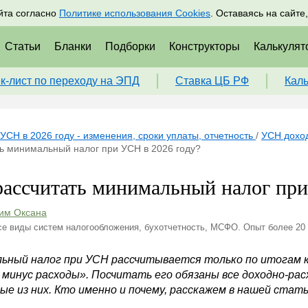
адрам
Подписаться
Пр
йта согласно
Политике использования Cookies
. Оставаясь на сайте
Статьи
Бланки
Подборки
Конструкторы
Калькулят
к-лист по переходу на ЭПД
Ставка ЦБ РФ
Кал
УСН в 2026 году - изменения, сроки уплаты, отчетность
/
УСН доход
ь минимальный налог при УСН в 2026 году?
рассчитать минимальный налог при
им Оксана
се виды систем налогообложения, бухотчетность, МСФО. Опыт более 20
ьный налог при УСН рассчитывается только по итогам к
 минус расходы». Посчитать его обязаны все доходно-ра
е из них. Кто именно и почему, расскажем в нашей статье