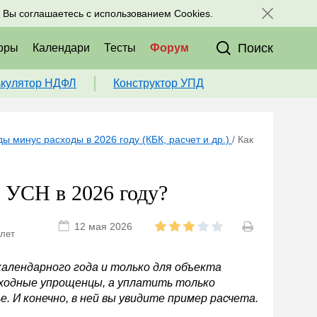
исоединяйтесь к нам в соц. сетях:
, Вы соглашаетесь с использованием Cookies.
Поиск
оры
Календари
Тесты
Форум
ькулятор НДФЛ
Конструктор УПД
ы минус расходы в 2026 году (КБК, расчет и др.)
/
Как
 УСН в 2026 году?
12 мая 2026
 лет
алендарного года и только для объекта
сходные упрощенцы, а уплатить только
. И конечно, в ней вы увидите пример расчета.