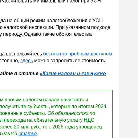
). Рассчитывать минимальный налог при УСН
года на общий режим налогообложения с УСН
ю налоговой инспекции. При указанном подходе
 периоду. Однако такие обстоятельства
да воспользуйтесь
бесплатно пробным доступом
остоянно,
здесь
можно запросить ее стоимость.
итайте в статье
«Какие налоги и как нужно
м прочим налогам начали начислять и
олучить те субъекты, которые по итогам 2024
рированные субъекты.
Об обязанностях по
ы перехода на обязательную уплату НДС
олее 20 млн руб., то с 2026 года упрощенец
в нашей
статье
.