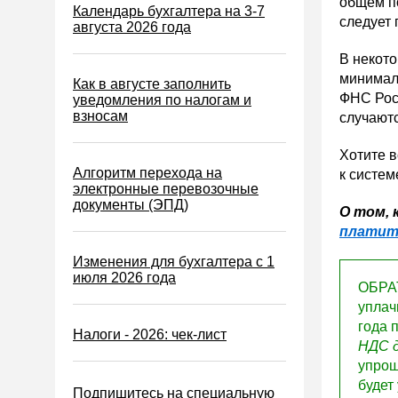
общем по
Налог на игорный бизнес
Календарь бухгалтера на 3-7
следует 
августа 2026 года
Акцизы
В некот
Уплата налогов (взносов)
минимал
Как в августе заполнить
Возврат и зачет налогов
ФНС Росс
уведомления по налогам и
взносам
случаютс
Налоговые проверки
Ответственность
Хотите 
Алгоритм перехода на
к систем
Статистика
электронные перевозочные
документы (ЭПД)
Самозанятые
О том, 
платит
Банк
Изменения для бухгалтера с 1
Онлайн-кассы ККТ ККМ
июля 2026 года
ОБРА
Блокировка счета
уплач
МСФО
года 
Налоги - 2026: чек-лист
НДС д
Управленческий учет
упрощ
Анализ хозяйственной
будет
Подпишитесь на специальную
деятельности (АХД)