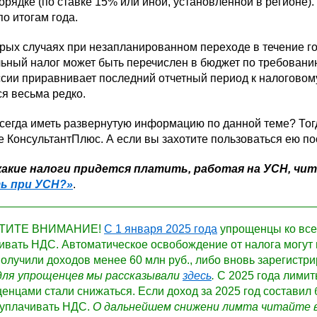
рядке (по ставке 15% или иной, установленной в регионе
по итогам года.
орых случаях при незапланированном переходе в течение 
ьный налог может быть перечислен в бюджет по требовани
ии приравнивает последний отчетный период к налоговому
я весьма редко.
всегда иметь развернутую информацию по данной теме? Тог
е КонсультантПлюс. А если вы захотите пользоваться ею п
какие налоги придется платить, работая на УСН, ч
ь при УСН?»
.
ТИТЕ ВНИМАНИЕ!
С 1 января 2025 года
упрощенцы ко все
ивать НДС. Автоматическое освобождение от налога могут п
получили доходов менее 60 млн руб., либо вновь зарегист
ля упрощенцев мы рассказывали
здесь
.
С 2025 года лимит
енцами стали снижаться. Если доход за 2025 год составил б
 уплачивать НДС.
О дальнейшем снижени лимта читайте 