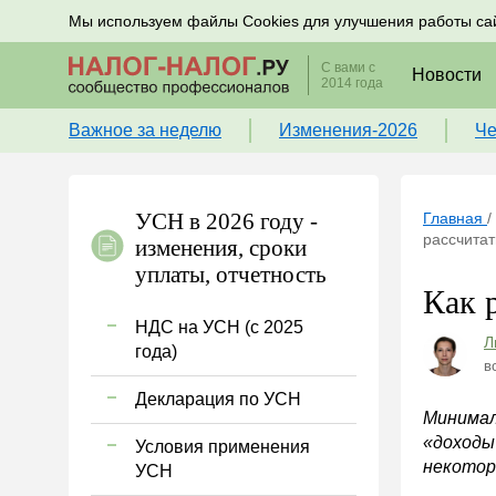
Подписывайтесь на новости по налогам, учету и к
Мы используем файлы Cookies для улучшения работы са
С вами с
Новости
2014 года
Важное за неделю
Изменения-2026
Че
УСН в 2026 году -
Главная
/
рассчитат
изменения, сроки
уплаты, отчетность
Как 
НДС на УСН (с 2025
Л
года)
в
Декларация по УСН
Минимал
«доходы
Условия применения
некоторы
УСН