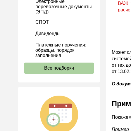
Электронные
ВАЖНО
перевозочные документы
Расчеты
расче
(ЭПД)
Учет затрат
СПОТ
Учет ОС и НМА
Дивиденды
Учет МПЗ
Платежные поручения:
Зарплаты и кадры
образцы, порядок
Может сл
Основы трудового
заполнения
системой
законодательства
от тех д
Все подборки
Прием на работу и переводы
от 13.02
Увольнение
О докум
Трудовой договор
Коллективный договор и
Прим
локальные акты
Рабочее время и режим
Покажем
труда
Отпуск и время отдыха
Пример