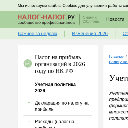
Подписывайтесь на новости по налогам, учету и к
Мы используем файлы Cookies для улучшения работы са
С вами с
Новости
2014 года
Важное за неделю
Изменения-2026
Ст
Налог на прибыль
Главная
/
налогу н
организаций в 2026
году по НК РФ
Учет
Учетная политика
2026
Учетная
предпри
Декларация по налогу на
формиро
прибыль
множест
политик
Расходы (налог на
прибыль)