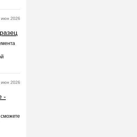
 июн 2026
бразец
умента
ой
 июн 2026
 -
 сможете