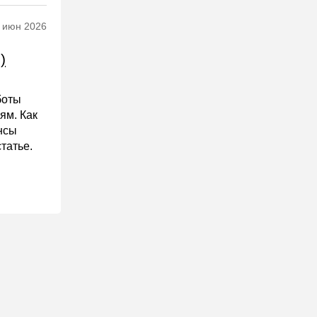
 июн 2026
)
боты
ям. Как
нсы
татье.