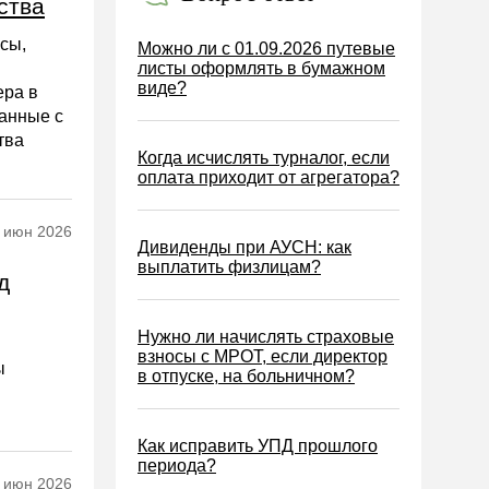
ства
нсы,
Можно ли с 01.09.2026 путевые
листы оформлять в бумажном
виде?
ера в
анные с
тва
Когда исчислять турналог, если
оплата приходит от агрегатора?
 июн 2026
Дивиденды при АУСН: как
выплатить физлицам?
д
Нужно ли начислять страховые
взносы с МРОТ, если директор
ы
в отпуске, на больничном?
Как исправить УПД прошлого
периода?
 июн 2026