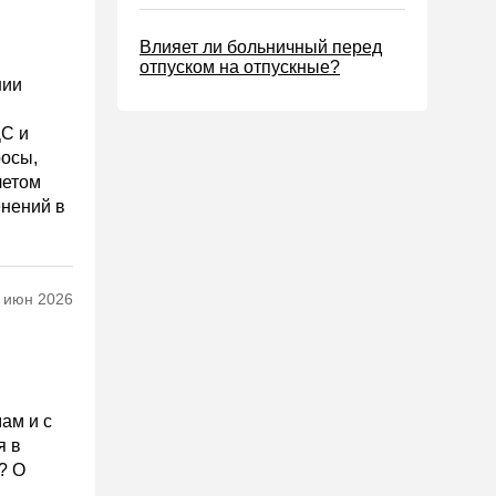
Влияет ли больничный перед
отпуском на отпускные?
нии
ДС и
росы,
четом
енений в
 июн 2026
ам и с
я в
? О