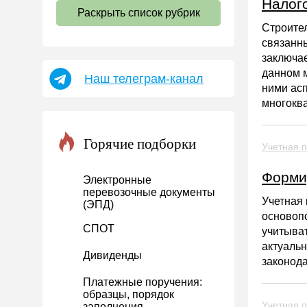
Налого
Раскрыть список рубрик
Страховые взносы 2026
Строител
Пособия
связанны
заключае
НДФЛ
данном 
Наш телеграм-канал
УСН
ними асп
многокв
АУСН
Налог на имущество
Горячие подборки
Учетная п
Земельный налог
Транспортный налог
Форми
Электронные
Налог на рекламу
перевозочные документы
Учетная 
(ЭПД)
Торговый сбор
основоп
СПОТ
учитыват
Туристический налог
актуальн
Дивиденды
ЕСХН
законода
ПСН
Платежные поручения:
образцы, порядок
Водный налог
Учетная п
заполнения