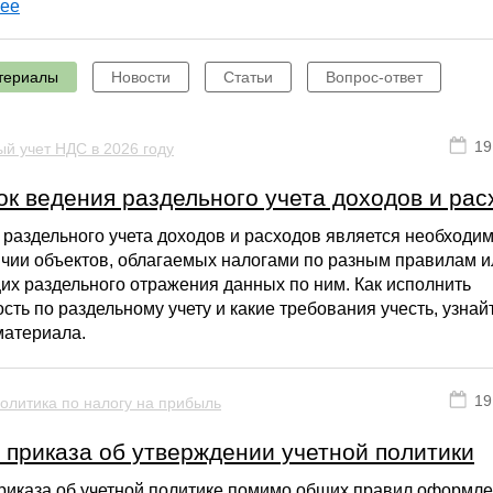
ее
териалы
Новости
Статьи
Вопрос-ответ
19
й учет НДС в 2026 году
к ведения раздельного учета доходов и рас
раздельного учета доходов и расходов является необходи
ичии объектов, облагаемых налогами по разным правилам и
х раздельного отражения данных по ним. Как исполнить
сть по раздельному учету и какие требования учесть, узнай
материала.
19
олитика по налогу на прибыль
 приказа об утверждении учетной политики
риказа об учетной политике помимо общих правил оформл