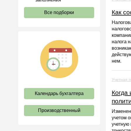
Экологический налог
Как со
Все подборки
Налог на игорный бизнес
Налогова
Акцизы
налогово
Уплата налогов (взносов)
компании
налога н
Возврат и зачет налогов
возникаю
Налоговые проверки
действую
нем.
Ответственность
Статистика
Учетная п
Самозанятые
Банк
Когда 
Календарь бухгалтера
полит
Онлайн-кассы ККТ ККМ
Блокировка счета
Производственный
Изменени
учетом о
МСФО
учетную
Управленческий учет
тонкостя