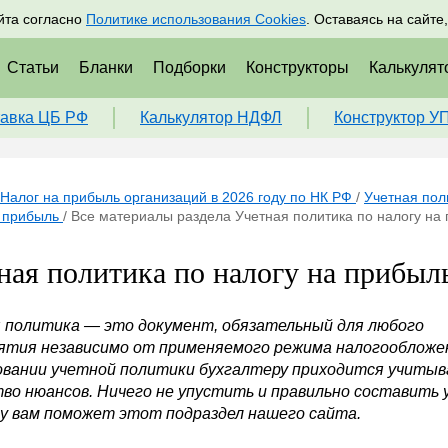
адрам
Подписаться
Пр
йта согласно
Политике использования Cookies
. Оставаясь на сайте
Статьи
Бланки
Подборки
Конструкторы
Калькулят
авка ЦБ РФ
Калькулятор НДФЛ
Конструктор У
Налог на прибыль организаций в 2026 году по НК РФ
/
Учетная пол
а прибыль
/
Все материалы раздела Учетная политика по налогу на
ная политика по налогу на прибыл
 политика
— это документ, обязательный для любого
ятия независимо от применяемого режима налогообложе
вании учетной политики бухгалтеру приходится учиты
во нюансов. Ничего не упустить и правильно составить
у вам поможет этот подраздел нашего сайта.