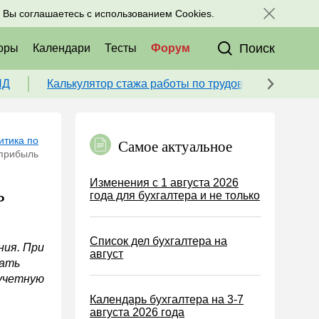
исоединяйтесь к нам в соц. сетях:
, Вы соглашаетесь с использованием Cookies.
Поиск
оры
Календари
Тесты
Форум
ПД
Калькулятор стажа работы по трудовой книжке для
итика по
Самое актуальное
 прибыль
Изменения с 1 августа 2026
ь
года для бухгалтера и не только
Список дел бухгалтера на
ния. При
август
вать
 учетную
Календарь бухгалтера на 3-7
августа 2026 года