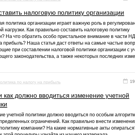
ставить налоговую политику организации
я политика организации играет важную роль в регулирова
й нагрузки. Как правильно составить налоговую политику
? На что обратить особо пристальное внимание в части Н
а прибыль? Наша статья даст ответы на самые частые воп
щие при составлении налоговой политики организации с у
щего законодательства, а также некоторых последних изм
19
олитика по налогу на прибыль
и как должно вводиться изменение учетной
ики
е учетной политики должно вводиться по особым алгоритм
пределенных ограничений. Как правильно внести изменени
 политику компании? На какие нормативные акты опираться
х этой процедуры узнайте из нашего материала.