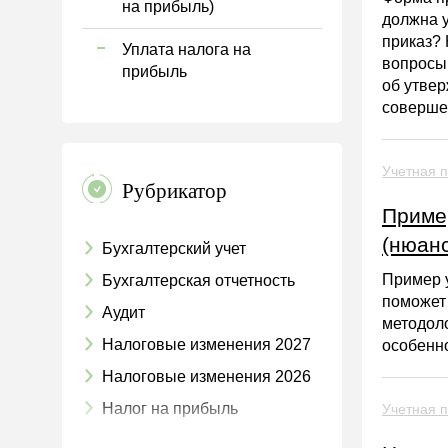
на прибыль)
должна у
приказ? 
Уплата налога на
вопросы 
прибыль
об утвер
соверше
Учетная п
Рубрикатор
Приме
(нюан
Бухгалтерский учет
Пример у
Бухгалтерская отчетность
поможет
Аудит
методоло
Налоговые изменения 2027
особенн
Налоговые изменения 2026
Налог на прибыль
Учетная п
НДС