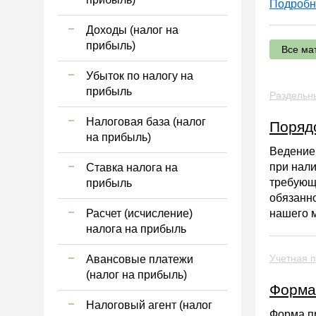
Подробн
Доходы (налог на
прибыль)
Все ма
Убыток по налогу на
прибыль
Раздельны
Налоговая база (налог
Порядо
на прибыль)
Ведение 
при нал
Ставка налога на
требующи
прибыль
обязанно
Расчет (исчисление)
нашего 
налога на прибыль
Учетная п
Авансовые платежи
(налог на прибыль)
Форма
Налоговый агент (налог
Форма п