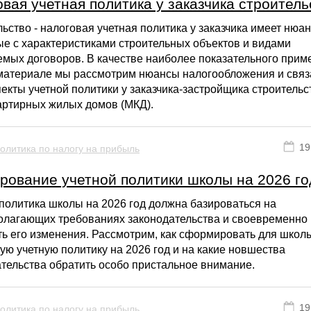
вая учетная политика у заказчика строитель
ьство - налоговая учетная политика у заказчика имеет нюа
е с характеристиками строительных объектов и видами
мых договоров. В качестве наиболее показательного прим
материале мы рассмотрим нюансы налогообложения и связ
екты учетной политики у заказчика-застройщика строительс
артирных жилых домов (МКД).
19
олитика по налогу на прибыль
рование учетной политики школы на 2026 го
политика школы на 2026 год должна базироваться на
олагающих требованиях законодательства и своевременно
ь его изменения. Рассмотрим, как сформировать для школ
ую учетную политику на 2026 год и на какие новшества
тельства обратить особо пристальное внимание.
19
олитика по налогу на прибыль