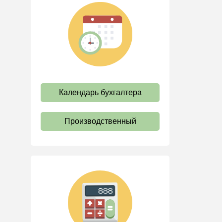
Возврат и зачет налогов
Налоговые проверки
Ответственность
Статистика
Самозанятые
Банк
Календарь бухгалтера
Онлайн-кассы ККТ ККМ
Блокировка счета
Производственный
МСФО
Управленческий учет
Анализ хозяйственной
деятельности (АХД)
Охрана труда и аттестация
Охрана труда