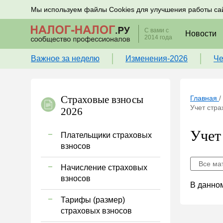
Подписывайтесь на новости по налогам, учету и к
Мы используем файлы Cookies для улучшения работы са
С вами с
Новости
2014 года
Важное за неделю
Изменения-2026
Че
Страховые взносы
Главная
/
Учет стра
2026
Учет
Плательщики страховых
взносов
Все ма
Начисление страховых
взносов
В данном
Тарифы (размер)
страховых взносов