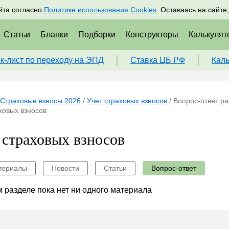
адрам
Подписаться
Пр
йта согласно
Политике использования Cookies
. Оставаясь на сайте
Статьи
Бланки
Подборки
Конструкторы
Калькулят
к-лист по переходу на ЭПД
Ставка ЦБ РФ
Кал
Страховые взносы 2026
/
Учет страховых взносов
/
Вопрос-ответ р
ховых взносов
 страховых взносов
териалы
Новости
Статьи
Вопрос-ответ
 разделе пока нет ни одного материала