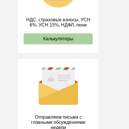
Валютные операции
Налоговая система РФ
НДС, страховые взносы, УСН
Налоговое планирование
6%, УСН 15%, НДФЛ, пени
Финансовый контроль
Договоры
Калькуляторы
ООО
АО
Госзакупки
Инвестиции
Справочная информация
Проекты
Банк касса
Расчеты
Отправляем письма с
Учет затрат
главными обсуждениями
недели