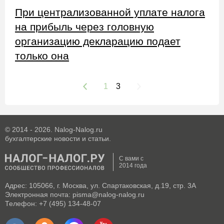
При централизованной уплате налога
на прибыль через головную
организацию декларацию подает
только она
1
3
© 2014 - 2026. Nalog-Nalog.ru
бухгалтерские новости и статьи.
С вами с
2014 года
Адрес: 105066, г. Москва, ул. Спартаковская, д.19, стр. 3А
Электронная почта: pisma@nalog-nalog.ru
Телефон: +7 (495) 134-48-07