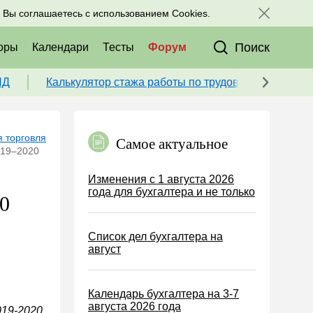
исоединяйтесь к нам в соц. сетях:
, Вы соглашаетесь с использованием Cookies.
Поиск
оры
Календари
Тесты
Форум
ПД
Калькулятор стажа работы по трудовой книжке для
 торговля
Самое актуальное
019–2020
Изменения с 1 августа 2026
года для бухгалтера и не только
0
Список дел бухгалтера на
август
Календарь бухгалтера на 3-7
августа 2026 года
019-2020