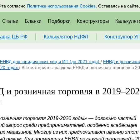
адрам
Подписаться
Пр
йта согласно
Политике использования Cookies
. Оставаясь на сайте
Статьи
Бланки
Подборки
Конструкторы
Калькулят
авка ЦБ РФ
Калькулятор НДФЛ
Конструктор У
ЕНВД для юридических лиц и ИП (до 2021 года)
/
ЕНВД и розничная
20 годах
/
Все материалы раздела ЕНВД и розничная торговля в 2
 и розничная торговля в 2019–202
х
озничная торговля 2019-2020 годы»
— довольно частый
ый запрос среди предпринимателей, особенно владельцев
их магазинов. Многие из них предпочитают именно этот
ый режим. Для применения ЕНВД розничной торговлей - 2