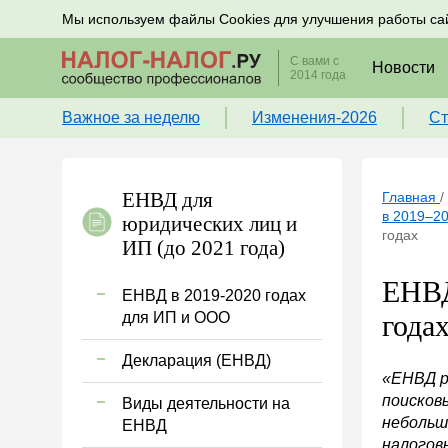
Подписывайтесь на новости по налогам, учету и к
Мы используем файлы Cookies для улучшения работы са
С вами с
Новости
2014 года
Важное за неделю
Изменения-2026
Ст
ЕНВД для
Главная
/
в 2019–20
юридических лиц и
годах
ИП (до 2021 года)
ЕНВД
ЕНВД в 2019-2020 годах
для ИП и ООО
года
Декларация (ЕНВД)
«ЕНВД р
поисков
Виды деятельности на
небольш
ЕНВД
налогов