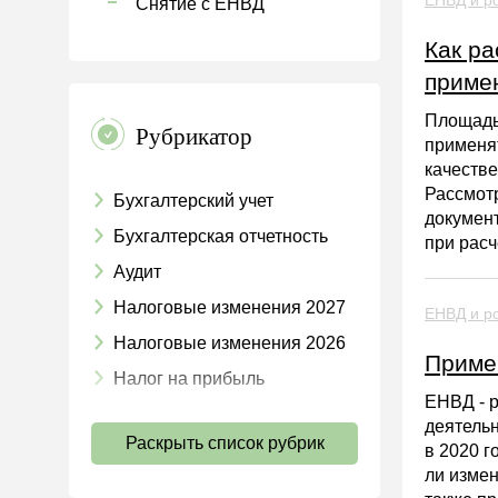
Снятие с ЕНВД
Как ра
приме
Площадь 
Рубрикатор
применят
качестве
Рассмотр
Бухгалтерский учет
документ
Бухгалтерская отчетность
при расч
Аудит
Налоговые изменения 2027
ЕНВД и ро
Налоговые изменения 2026
Приме
Налог на прибыль
ЕНВД - 
НДС
деятель
Раскрыть список рубрик
Страховые взносы 2026
в 2020 г
ли измен
Пособия