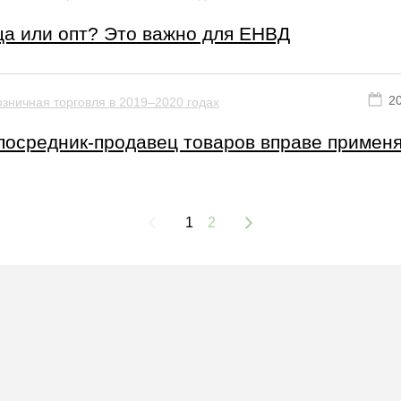
ца или опт? Это важно для ЕНВД
2
зничная торговля в 2019–2020 годах
посредник-продавец товаров вправе примен
1
2