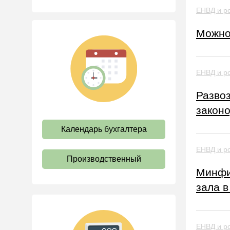
ЕНВД и ро
Акцизы
Уплата налогов (взносов)
Можно
Возврат и зачет налогов
Налоговые проверки
ЕНВД и ро
Ответственность
Статистика
Разво
закон
Самозанятые
Банк
Календарь бухгалтера
Онлайн-кассы ККТ ККМ
ЕНВД и ро
Блокировка счета
Производственный
Минфин
МСФО
зала 
Управленческий учет
Анализ хозяйственной
деятельности (АХД)
ЕНВД и ро