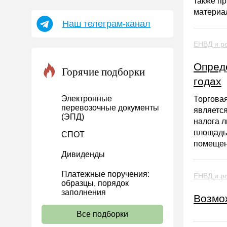
также п
НДФЛ
материа
Наш телеграм-канал
УСН
АУСН
ЕНВД и ро
Налог на имущество
Опред
Горячие подборки
Земельный налог
годах
Транспортный налог
Электронные
Торговая
Налог на рекламу
перевозочные документы
является
(ЭПД)
налога л
Торговый сбор
площадь 
СПОТ
Туристический налог
помещен
Дивиденды
ЕСХН
ПСН
Платежные поручения:
ЕНВД и ро
образцы, порядок
Водный налог
заполнения
Возмо
Экологический налог
Все подборки
Налог на игорный бизнес