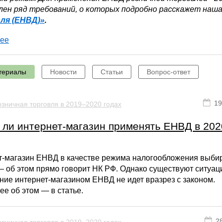
лен ряд требований, о которых подробно расскажет наша
ля (ЕНВД)»
.
ее
териалы
Новости
Статьи
Вопрос-ответ
19
зничная торговля в 2019–2020 годах
 ли интернет-магазин применять ЕНВД в 202
т-магазин ЕНВД в качестве режима налогообложения выбир
 об этом прямо говорит НК РФ. Однако существуют ситуаци
ие интернет-магазином ЕНВД не идет вразрез с законом.
е об этом — в статье.
2
зничная торговля в 2019–2020 годах