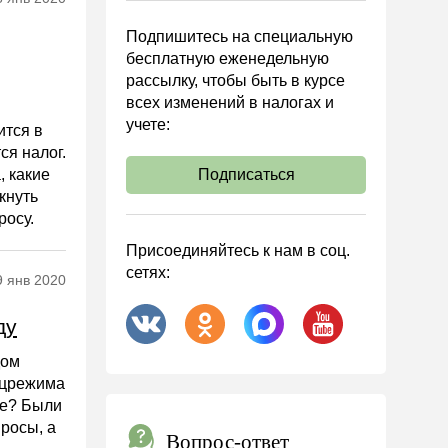
Подпишитесь на специальную
бесплатную еженедельную
рассылку, чтобы быть в курсе
всех изменений в налогах и
учете:
ится в
ся налог.
, какие
Подписаться
кнуть
росу.
Присоединяйтесь к нам в соц.
сетях:
9 янв 2020
ду
дом
ецрежима
це? Были
просы, а
Вопрос-ответ