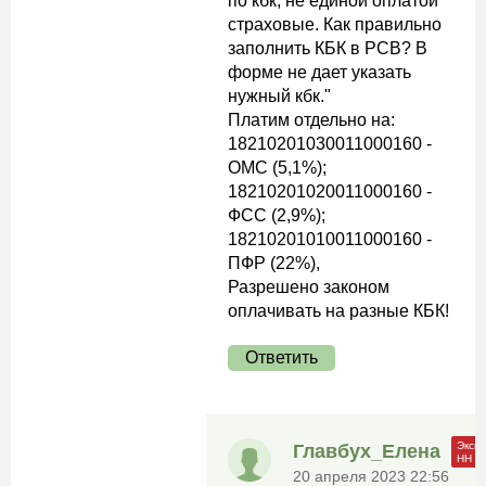
по кбк, не единой оплатой
страховые. Как правильно
заполнить КБК в РСВ? В
форме не дает указать
нужный кбк."
Платим отдельно на:
18210201030011000160 -
ОМС (5,1%);
18210201020011000160 -
ФСС (2,9%);
18210201010011000160 -
ПФР (22%),
Разрешено законом
оплачивать на разные КБК!
Ответить
Главбух_Елена
20 апреля 2023 22:56