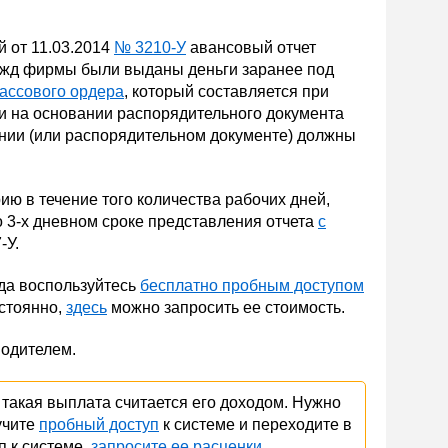
й от 11.03.2014
№ 3210-У
авансовый отчет
 нужд фирмы были выданы деньги заранее под
кассового ордера
, который составляется при
ли на основании распорядительного документа
ении (или распорядительном документе) должны
рию в течение того количества рабочих дней,
о 3-х дневном сроке представления отчета
с
-У.
да воспользуйтесь
бесплатно пробным доступом
остоянно,
здесь
можно запросить ее стоимость.
водителем.
о такая выплата считается его доходом. Нужно
учите
пробный доступ
к системе и переходите в
п к системе,
запросите ее расценки
.