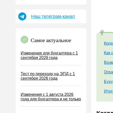
Пособия
НДФЛ
Наш телеграм-канал
УСН
АУСН
Налог на имущество
Самое актуальное
Земельный налог
Когд
Транспортный налог
Как 
Изменения для бухгалтера с 1
сентября 2026 года
Налог на рекламу
Возм
Торговый сбор
Огра
Тест по переходу на ЭПД с 1
Туристический налог
сентября 2026 года
Буху
ЕСХН
ПСН
Итог
Изменения с 1 августа 2026
Водный налог
года для бухгалтера и не только
Экологический налог