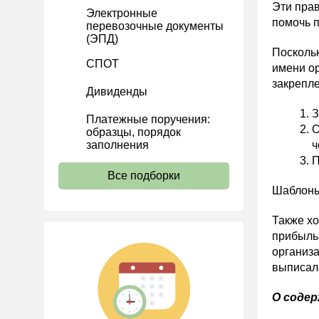
Эти пра
Электронные
Расчеты
помочь 
перевозочные документы
(ЭПД)
Учет затрат
Поскольк
Учет ОС и НМА
СПОТ
имени ор
закрепле
Учет МПЗ
Дивиденды
Зарплаты и кадры
З
Платежные поручения:
О
Основы трудового
образцы, порядок
законодательства
заполнения
ч
П
Прием на работу и переводы
Все подборки
Увольнение
Шаблоны 
Трудовой договор
Также хо
Коллективный договор и
прибыль
локальные акты
организа
выписал 
Рабочее время и режим
труда
О содер
Отпуск и время отдыха