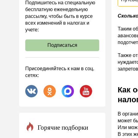
Подпишитесь на специальную
Охрана труда и аттестация
бесплатную еженедельную
Скольк
рассылку, чтобы быть в курсе
Охрана труда
всех изменений в налогах и
Валютные операции
Таким об
учете:
авансовы
Налоговая система РФ
подотче
Подписаться
Налоговое планирование
Также от
Финансовый контроль
нуждаетс
Договоры
Присоединяйтесь к нам в соц.
запрето
сетях:
ООО
АО
Как 
Госзакупки
нало
Инвестиции
В орган
Справочная информация
может бы
Проекты
Горячие подборки
Или можн
В этих ж
Банк касса