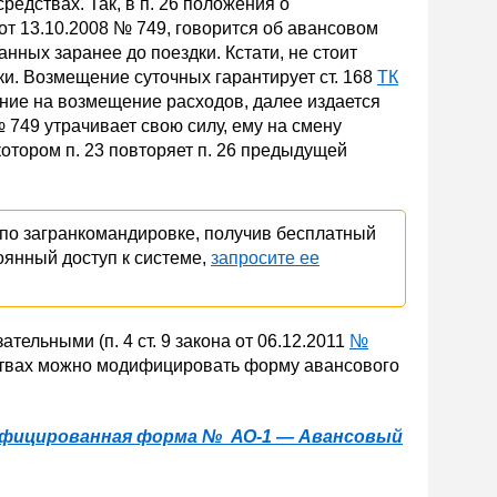
редствах. Так, в п. 26 положения о
т 13.10.2008 № 749, говорится об авансовом
нных заранее до поездки. Кстати, не стоит
ки. Возмещение суточных гарантирует ст. 168
ТК
ение на возмещение расходов, далее издается
 749 утрачивает свою силу, ему на смену
отором п. 23 повторяет п. 26 предыдущей
 по загранкомандировке, получив бесплатный
оянный доступ к системе,
запросите ее
льными (п. 4 ст. 9 закона от 06.12.2011
№
дствах можно модифицировать форму авансового
фицированная форма № АО-1 — Авансовый