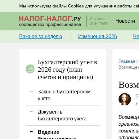
Подписывайтесь на новости по налогам, учету и к
Мы используем файлы Cookies для улучшения работы са
С вами с
Новости
2014 года
Важное за неделю
Изменения-2026
Че
Бухгалтерский учет в
Главная
/
Возмещен
2026 году (план
счетов и принципы)
Возм
Закон о бухгалтерском
С
учете
у
Документы
Возмеще
бухгалтерского учета
организа
компани
Ведение
оформле
бухгалтерского