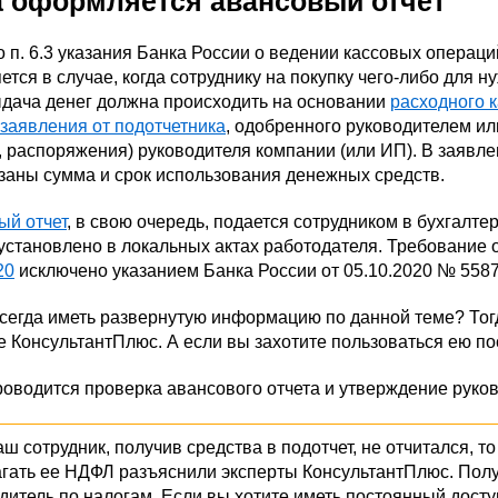
а оформляется авансовый отчет
 п. 6.3 указания Банка России о ведении кассовых операци
ется в случае, когда сотруднику на покупку чего-либо для
ыдача денег должна происходить на основании
расходного 
заявления от подотчетника
, одобренного руководителем и
, распоряжения) руководителя компании (или ИП). В заявл
заны сумма и срок использования денежных средств.
ый отчет
, в свою очередь, подается сотрудником в бухгалте
установлено в локальных актах работодателя. Требование 
20
исключено указанием Банка России от 05.10.2020 № 5587
всегда иметь развернутую информацию по данной теме? Тог
е КонсультантПлюс. А если вы захотите пользоваться ею п
оводится проверка авансового отчета и утверждение руко
ш сотрудник, получив средства в подотчет, не отчитался, т
агать ее НДФЛ разъяснили эксперты КонсультантПлюс. Пол
дитель по налогам. Если вы хотите иметь постоянный досту