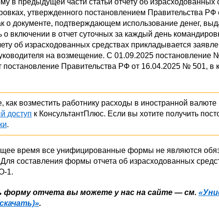
му в предыдущей части статьи отчету об израсходованных с
овках, утвержденного постановлением Правительства РФ о
ак о документе, подтверждающем использование денег, выда
 о включении в отчет суточных за каждый день командиров
тчету об израсходованных средствах прикладывается заявл
уководителя на возмещение. С 01.09.2025 постановление №
 постановление Правительства РФ от 16.04.2025 № 501, в к
е, как возместить работнику расходы в иностранной валюте
й доступ
к КонсультантПлюс. Если вы хотите получить пост
ки
.
щее время все унифицированные формы не являются обязате
. Для составления формы отчета об израсходованных сре
О-1.
 форму отчета вы можете у нас на сайте — см.
«Уни
скачать)»
.