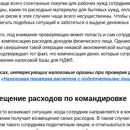
аще всего спонтанные покупки для рабочих нужд сотрудни
ры, какие-то расходные материалы для бытовых нужд, опла
е риски в этих случаях чаще всего несущественны. Чтобы
бегать подобных ситуаций и заботиться о выдаче денежных 
го, под внимание проверяющих может попасть и сам сотруд
 компенсацию расходов доходом физического лица. Однако 
ри свершении такой операции никакой экономической выгод
подтверждает тот факт, что компенсация денег, которые сот
овения налоговой базы для НДФЛ.
сах, интересующих налоговые органы при проверке 
е
«Налоговая проверка расчетов с подотчетными лиц
ещение расходов по командировке
сто возникают ситуации, когда сотрудник направляется в к
нии получает возмещение своих расходов. В таком случае 
ем такого сотрудника подотчетным лицом, и отчитываться он