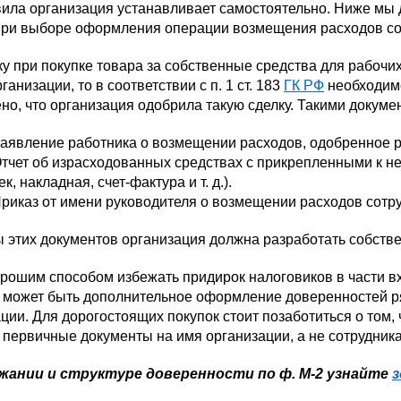
вила организация устанавливает самостоятельно. Ниже мы 
при выборе оформления операции возмещения расходов сот
у при покупке товара за собственные средства для рабочих
ганизации, то в соответствии с п. 1 ст. 183
ГК РФ
необходимо
но, что организация одобрила такую сделку. Такими докуме
аявление работника о возмещении расходов, одобренное 
тчет об израсходованных средствах с прикрепленными к не
ек, накладная, счет-фактура и т. д.).
риказ от имени руководителя о возмещении расходов сотру
этих документов организация должна разработать собствен
рошим способом избежать придирок налоговиков в части в
 может быть дополнительное оформление доверенностей ря
ции. Для дорогостоящих покупок стоит позаботиться о том
первичные документы на имя организации, а не сотрудника
жании и структуре доверенности по ф. М-2 узнайте
з