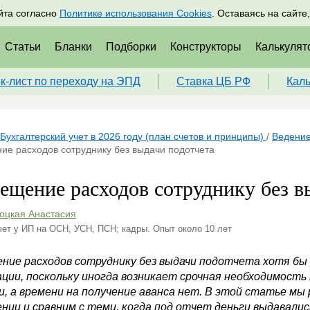
адрам
Подписаться
Пр
йта согласно
Политике использования Cookies
. Оставаясь на сайте
Статьи
Бланки
Подборки
Конструкторы
Калькулят
к-лист по переходу на ЭПД
Ставка ЦБ РФ
Кал
Бухгалтерский учет в 2026 году (план счетов и принципы)
/
Ведение
ие расходов сотруднику без выдачи подотчета
ещение расходов сотруднику без в
оцкая Анастасия
чет у ИП на ОСН, УСН, ПСН; кадры. Опыт около 10 лет
ние расходов сотруднику без выдачи подотчета хотя бы 
ции, поскольку иногда возникает срочная необходимость 
и, а времени на получение аванса нет. В этой статье мы
нии и сравним с теми, когда под отчет деньги выдавалис