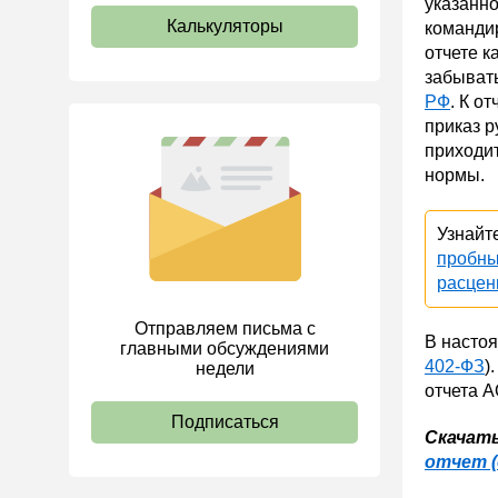
указанно
Калькуляторы
командир
отчете к
забывать
РФ
. К о
приказ р
приходит
нормы.
Узнайт
пробны
расцен
Отправляем письма с
В настоя
главными обсуждениями
402-ФЗ
)
недели
отчета А
Подписаться
Скачать
отчет (