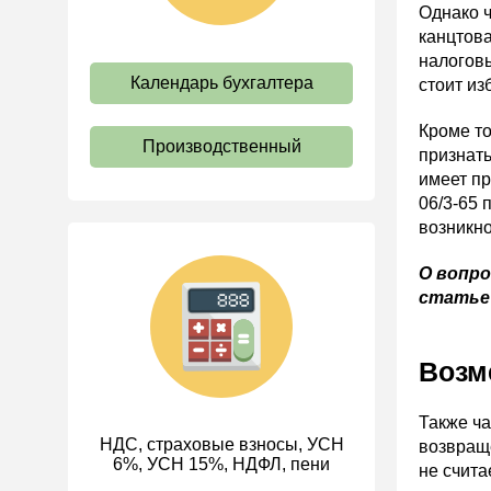
Однако ч
Оплата труда
канцтова
Социальное партнерство
налоговы
Календарь бухгалтера
стоит из
Ответственность и
взыскания
Кроме то
Пенсии
Производственный
признать
Льготы, гарантии и
имеет п
компенсации
06/3-65 
возникн
Профстандарты и
должностные инструкции
О вопро
Трудовые книжки
стать
Кадровые документы и
образцы
Возм
Персональные данные
Стаж
Также ча
НДС, страховые взносы, УСН
ИП
возвраще
6%, УСН 15%, НДФЛ, пени
не счита