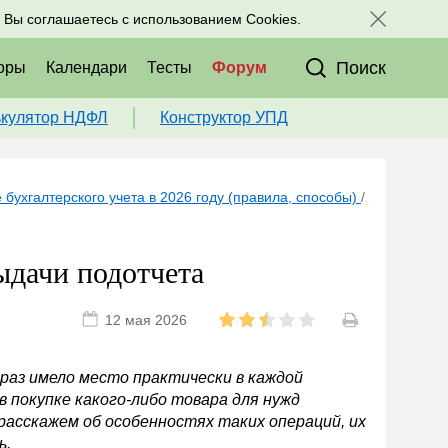
исоединяйтесь к нам в соц. сетях:
, Вы соглашаетесь с использованием Cookies.
Поиск
оры
Календари
Тесты
Форум
ькулятор НДФЛ
Конструктор УПД
 бухгалтерского учета в 2026 году (правила, способы)
/
ыдачи подотчета
12 мая 2026
раз имело место практически в каждой
в покупке какого-либо товара для нужд
 расскажем об особенностях таких операций, их
ь.