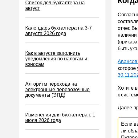
Когд
Налог на игорный бизнес
Список дел бухгалтера на
август
Акцизы
Согласно
составля
Уплата налогов (взносов)
Календарь бухгалтера на 3-7
отчет. В
Возврат и зачет налогов
августа 2026 года
наличии
Налоговые проверки
(приказа
быть ука
Ответственность
Как в августе заполнить
уведомления по налогам и
Статистика
Авансов
взносам
которое 
Самозанятые
30.11.20
Банк
Алгоритм перехода на
Хотите 
электронные перевозочные
Онлайн-кассы ККТ ККМ
к систем
документы (ЭПД)
Блокировка счета
Далее пр
МСФО
Изменения для бухгалтера с 1
июля 2026 года
Управленческий учет
Если ва
Анализ хозяйственной
ли обл
деятельности (АХД)
Путево