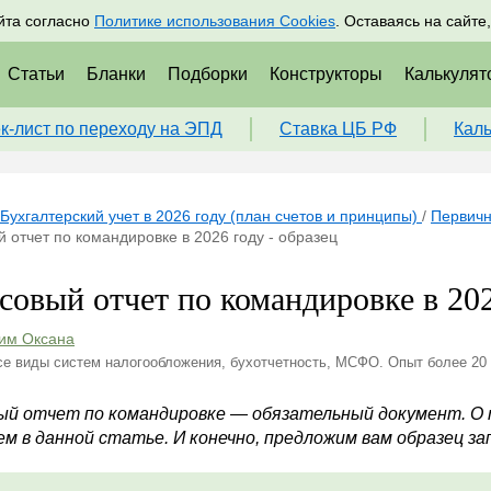
адрам
Подписаться
Пр
йта согласно
Политике использования Cookies
. Оставаясь на сайте
Статьи
Бланки
Подборки
Конструкторы
Калькулят
к-лист по переходу на ЭПД
Ставка ЦБ РФ
Кал
Бухгалтерский учет в 2026 году (план счетов и принципы)
/
Первичн
 отчет по командировке в 2026 году - образец
совый отчет по командировке в 202
им Оксана
се виды систем налогообложения, бухотчетность, МСФО. Опыт более 20
ый отчет по командировке — обязательный документ. О то
ем в данной статье. И конечно, предложим вам образец з