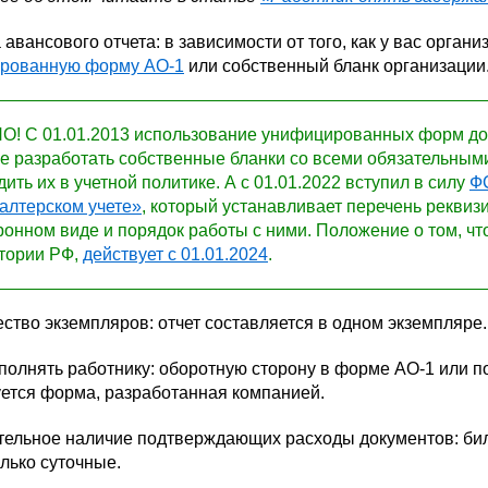
 авансового отчета: в зависимости от того, как у вас орга
рованную форму АО-1
или собственный бланк организации
! С 01.01.2013 использование унифицированных форм док
е разработать собственные бланки со всеми обязательным
дить их в учетной политике. А с 01.01.2022 вступил в силу
Ф
галтерском учете»
, который устанавливает перечень реквиз
ронном виде и порядок работы с ними. Положение о том, чт
тории РФ,
действует с 01.01.2024
.
ество экземпляров: отчет составляется в одном экземпляре.
аполнять работнику: оборотную сторону в форме АО-1 или п
уется форма, разработанная компанией.
тельное наличие подтверждающих расходы документов: билет
лько суточные.