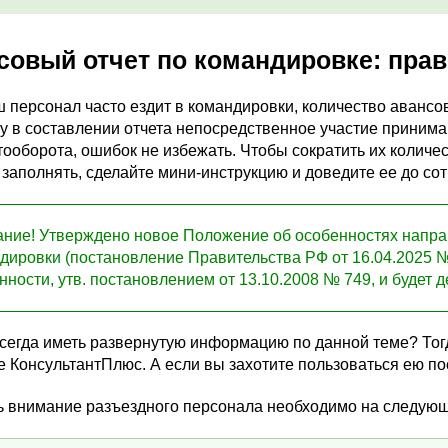
совый отчет по командировке: прав
 персонал часто ездит в командировки, количество авансо
у в составлении отчета непосредственное участие принима
ооборота, ошибок не избежать. Чтобы сократить их количес
о заполнять, сделайте мини-инструкцию и доведите ее до со
ние! Утверждено новое Положение об особенностях напра
дировки (постановление Правительства РФ от 16.04.2025 № 
нности, утв. постановлением от 13.10.2008 № 749, и будет 
всегда иметь развернутую информацию по данной теме? Тог
е КонсультантПлюс. А если вы захотите пользоваться ею п
ь внимание разъездного персонала необходимо на следую