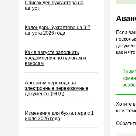
Налог на игорный бизнес
Список дел бухгалтера на
август
Акцизы
Аван
Уплата налогов (взносов)
Календарь бухгалтера на 3-7
Возврат и зачет налогов
Если ваш
августа 2026 года
поскольк
Налоговые проверки
документ
Ответственность
Как в августе заполнить
как и чт
уведомления по налогам и
Статистика
взносам
Самозанятые
Внима
коман
Банк
Алгоритм перехода на
особе
электронные перевозочные
Онлайн-кассы ККТ ККМ
документы (ЭПД)
Блокировка счета
Хотите 
МСФО
к систем
Изменения для бухгалтера с 1
июля 2026 года
Управленческий учет
Обратит
Анализ хозяйственной
деятельности (АХД)