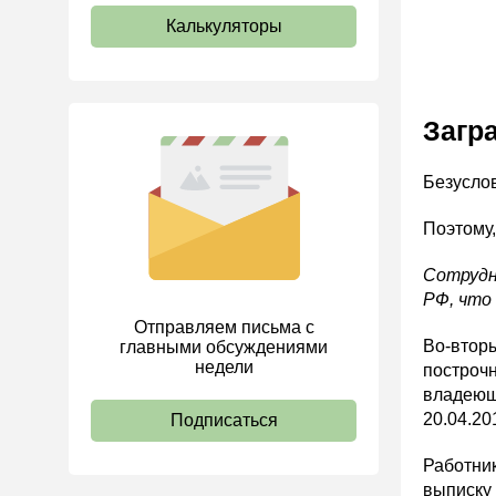
Калькуляторы
Загр
Безуслов
Поэтому,
Сотрудн
РФ, что
Отправляем письма с
Во-втор
главными обсуждениями
недели
построчн
владеющи
20.04.20
Подписаться
Работник
выписку 