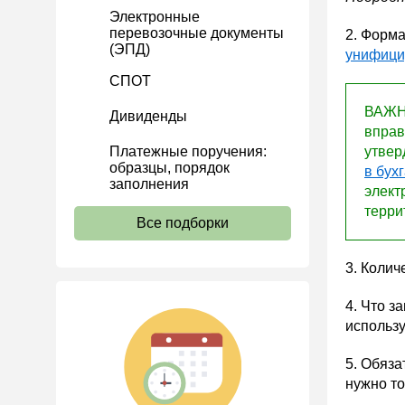
Электронные
Расчеты
перевозочные документы
2. Форма
(ЭПД)
Учет затрат
унифици
Учет ОС и НМА
СПОТ
Учет МПЗ
ВАЖНО
Дивиденды
вправ
Зарплаты и кадры
Платежные поручения:
утвер
Основы трудового
образцы, порядок
в бух
законодательства
заполнения
элект
терри
Прием на работу и переводы
Все подборки
Увольнение
3. Колич
Трудовой договор
Коллективный договор и
4. Что з
локальные акты
использ
Рабочее время и режим
труда
5. Обяза
нужно то
Отпуск и время отдыха