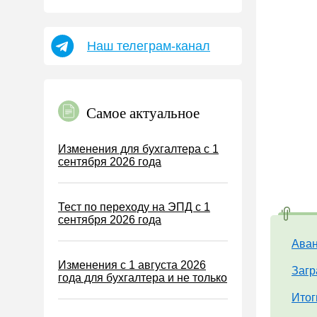
Пособия
НДФЛ
Наш телеграм-канал
УСН
АУСН
Налог на имущество
Самое актуальное
Земельный налог
Транспортный налог
Изменения для бухгалтера с 1
сентября 2026 года
Налог на рекламу
Торговый сбор
Тест по переходу на ЭПД с 1
Туристический налог
сентября 2026 года
ЕСХН
Аван
ПСН
Изменения с 1 августа 2026
Загр
Водный налог
года для бухгалтера и не только
Итог
Экологический налог