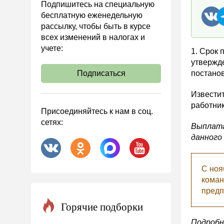
Подпишитесь на специальную
Охрана труда и аттестация
бесплатную еженедельную
рассылку, чтобы быть в курсе
Охрана труда
всех изменений в налогах и
Валютные операции
учете:
1. Срок 
Налоговая система РФ
утвержде
Подписаться
постанов
Налоговое планирование
Финансовый контроль
Известит
работни
Договоры
Присоединяйтесь к нам в соц.
сетях:
ООО
Выплата
данного
АО
Госзакупки
С ноя
Инвестиции
коман
Справочная информация
предп
Проекты
Горячие подборки
Банк касса
Подробн