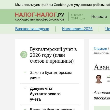
Подписывайтесь на новости по налогам, учету и к
Мы используем файлы Cookies для улучшения работы са
С вами с
Новости
2014 года
Важное за неделю
Изменения-2026
Че
Бухгалтерский учет в
Главная
/
Авансовый
2026 году (план
счетов и принципы)
Аван
Закон о бухгалтерском
Л
учете
в
Документы
Авансов
бухгалтерского
расскаж
учета
Ведение бухгалтерского