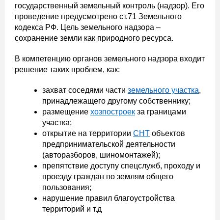
государственный земельный контроль (надзор). Его
проведение предусмотрено ст.71 Земельного
кодекса РФ. Цель земельного надзора –
сохранение земли как природного ресурса.
В компетенцию органов земельного надзора входит
решение таких проблем, как:
захват соседями части
земельного участка
,
принадлежащего другому собственнику;
размещение
хозпостроек
за границами
участка;
открытие на территории
СНТ
объектов
предпринимательской деятельности
(авторазборов, шиномонтажей);
препятствие доступу спецслужб, проходу и
проезду граждан по землям общего
пользования;
нарушение правил благоустройства
территорий и т.д