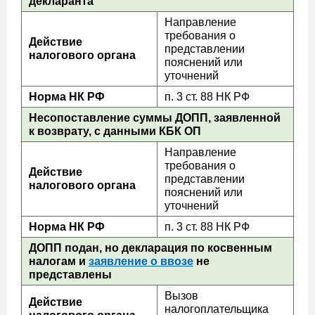
декларанта
Направление
требования о
Действие
представлении
налогового органа
пояснений или
уточнений
Норма НК РФ
п. 3 ст. 88 НК РФ
Несопоставление суммы ДОПП, заявленной
к возврату, с данными КБК ОП
Направление
требования о
Действие
представлении
налогового органа
пояснений или
уточнений
Норма НК РФ
п. 3 ст. 88 НК РФ
ДОПП подан, но декларация по косвенным
налогам и
заявление о ввозе
не
представлены
Вызов
Действие
налогоплательщика