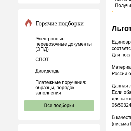
Получ
Инвестиции
Справочная информация
Горячие подборки
Льго
Проекты
Банк касса
Электронные
Единовр
перевозочные документы
Расчеты
соответс
(ЭПД)
Для посл
Учет затрат
СПОТ
Учет ОС и НМА
Материа
Дивиденды
России о
Учет МПЗ
Платежные поручения:
Зарплаты и кадры
Данная л
образцы, порядок
Если оба
Основы трудового
заполнения
законодательства
для кажд
06/50324
Все подборки
Прием на работу и переводы
Увольнение
В качес
(письма 
Трудовой договор