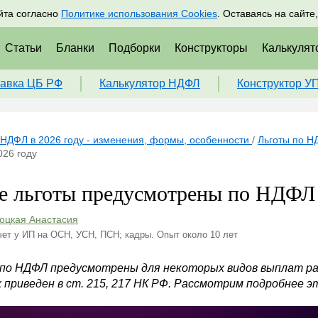
адрам
Подписаться
Пр
йта согласно
Политике использования Cookies
. Оставаясь на сайте
Статьи
Бланки
Подборки
Конструкторы
Калькулят
авка ЦБ РФ
Калькулятор НДФЛ
Конструктор У
НДФЛ в 2026 году - изменения, формы, особенности
/
Льготы по Н
026 году
е льготы предусмотрены по НДФЛ 
оцкая Анастасия
чет у ИП на ОСН, УСН, ПСН; кадры. Опыт около 10 лет
по НДФЛ предусмотрены для некоторых видов выплат ра
 приведен в ст. 215, 217 НК РФ. Рассмотрим подробнее э