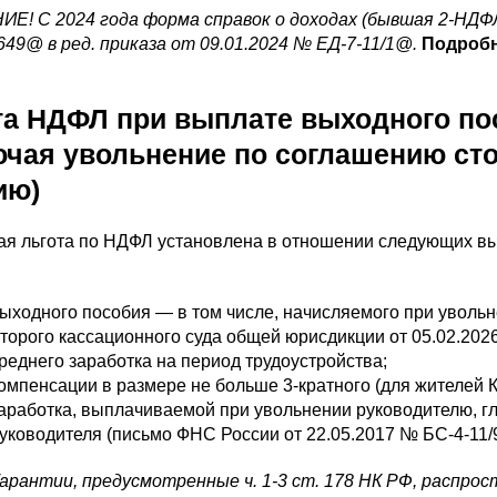
Е! С 2024 года форма справок о доходах (бывшая 2-НДФ
649@ в ред. приказа от 09.01.2024 № ЕД-7-11/1@.
Подробн
та НДФЛ при выплате выходного по
ючая увольнение по соглашению сто
ию)
я льгота по НДФЛ установлена в отношении следующих выпл
ыходного пособия — в том числе, начисляемого при уволь
торого кассационного суда общей юрисдикции от 05.02.2026
реднего заработка на период трудоустройства;
омпенсации в размере не больше 3-кратного (для жителей К
аработка, выплачиваемой при увольнении руководителю, г
уководителя (письмо ФНС России от 22.05.2017 № БС-4-11/
Гарантии, предусмотренные ч. 1-3 ст. 178 НК РФ, распро