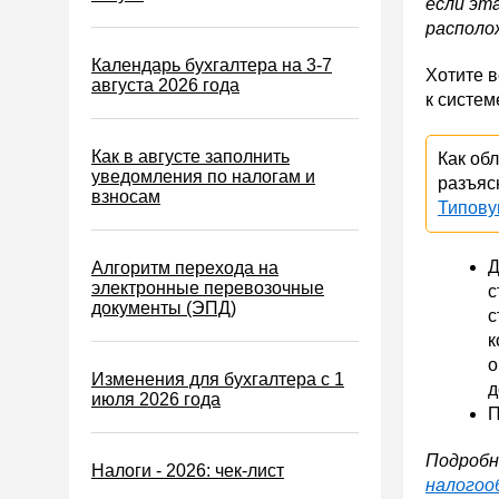
если эт
ЕСХН
располож
ПСН
Календарь бухгалтера на 3-7
Хотите 
Водный налог
августа 2026 года
к систем
Экологический налог
Налог на игорный бизнес
Как в августе заполнить
Как об
уведомления по налогам и
разъяс
Акцизы
взносам
Типову
Уплата налогов (взносов)
Возврат и зачет налогов
Д
Алгоритм перехода на
электронные перевозочные
с
Налоговые проверки
документы (ЭПД)
с
Ответственность
к
о
Статистика
Изменения для бухгалтера с 1
д
июля 2026 года
Самозанятые
П
Банк
Подробн
Налоги - 2026: чек-лист
Онлайн-кассы ККТ ККМ
налогоо