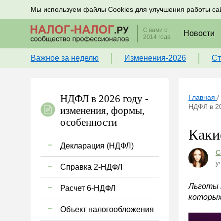
Подписывайтесь на новости по налогам, учету и к
Мы используем файлы Cookies для улучшения работы са
С вами с
Новости
2014 года
Важное за неделю
Изменения-2026
Ст
НДФЛ в 2026 году -
Главная
/
НДФЛ в 2
изменения, формы,
особенности
Каки
Декларация (НДФЛ)
С
у
Справка 2-НДФЛ
Льготы 
Расчет 6-НДФЛ
которых
Объект налогообложения