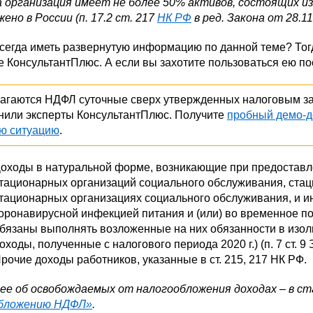
а организация имеет не более 50% активов, состоящих и
ено в России (п. 17.2 ст. 217
НК РФ
в ред. Закона от 28.1
всегда иметь развернутую информацию по данной теме? Тог
е КонсультантПлюс. А если вы захотите пользоваться ею п
лагаются НДФЛ суточные сверх утвержденных налоговым за
нили эксперты КонсультантПлюс. Получите
пробный демо-д
ю ситуацию
.
оходы в натуральной форме, возникающие при предоставл
тационарных организаций социального обслуживания, стац
тационарных организациях социального обслуживания, и и
оронавирусной инфекцией питания и (или) во временное п
бязаны выполнять возложенные на них обязанности в изо
оходы, полученные с налогового периода 2020 г.) (п. 7 ст. 9
рочие доходы работников, указанные в ст. 215, 217 НК РФ.
ее об освобождаемых от налогообложения доходах – в с
бложению НДФЛ»
.