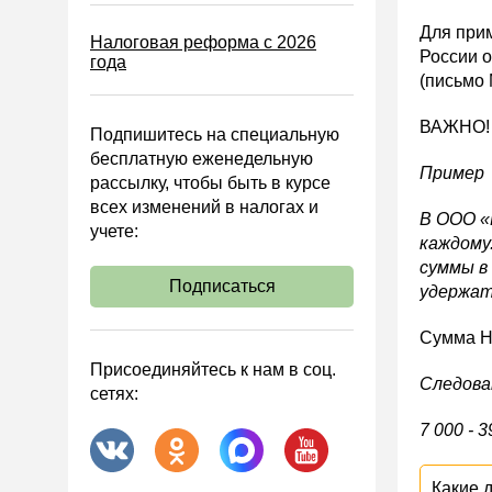
Блокировка счета
Для при
Налоговая реформа с 2026
МСФО
России о
года
(письмо 
Управленческий учет
Анализ хозяйственной
ВАЖНО! 
Подпишитесь на специальную
деятельности (АХД)
бесплатную еженедельную
Охрана труда и аттестация
Пример
рассылку, чтобы быть в курсе
всех изменений в налогах и
Охрана труда
В ООО «
учете:
Валютные операции
каждому
суммы в 
Налоговая система РФ
Подписаться
удержат
Налоговое планирование
Сумма Н
Финансовый контроль
Присоединяйтесь к нам в соц.
Договоры
Следова
сетях:
ООО
7 000 - 3
АО
Госзакупки
Какие 