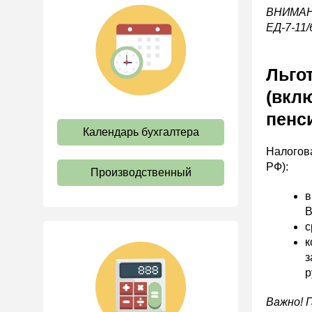
Коллективный договор и
ВНИМАНИ
локальные акты
ЕД-7-11/
Рабочее время и режим
труда
Льго
Отпуск и время отдыха
(вкл
Оплата труда
пенс
Социальное партнерство
Календарь бухгалтера
Ответственность и
Налогова
взыскания
РФ):
Производственный
Пенсии
в
Льготы, гарантии и
В
компенсации
с
Профстандарты и
к
должностные инструкции
з
р
Трудовые книжки
Кадровые документы и
Важно! 
образцы