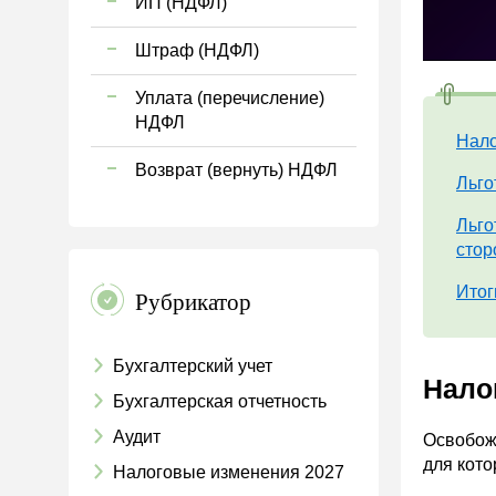
ИП (НДФЛ)
Штраф (НДФЛ)
Уплата (перечисление)
НДФЛ
Нало
Возврат (вернуть) НДФЛ
Льго
Льго
стор
Итог
Рубрикатор
Бухгалтерский учет
Нало
Бухгалтерская отчетность
Аудит
Освобожд
для кото
Налоговые изменения 2027