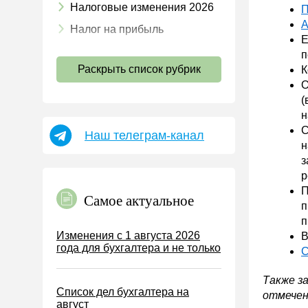
Налоговые изменения 2026
П
А
Налог на прибыль
Е
НДС
п
Раскрыть список рубрик
К
Страховые взносы 2026
О
Пособия
(
н
НДФЛ
С
Наш телеграм-канал
УСН
н
з
АУСН
р
Налог на имущество
П
Самое актуальное
Земельный налог
п
п
Транспортный налог
Изменения с 1 августа 2026
В
года для бухгалтера и не только
Налог на рекламу
С
Торговый сбор
Также з
Список дел бухгалтера на
Туристический налог
отмечен
август