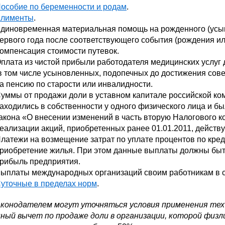
особие по беременности и родам
.
лименты
.
диновременная материальная помощь на рожденного (усын
ервого года после соответствующего события (рождения и
омпенсация стоимости путевок.
плата из чистой прибыли работодателя медицинских услуг д
в том числе усыновленных, подопечных до достижения сов
а пенсию по старости или инвалидности.
уммы от продажи доли в уставном капитале российской ком
аходились в собственности у одного физического лица и был
акона «О внесении изменений в часть вторую Налогового к
еализации акций, приобретенных ранее 01.01.2011, действу
латежи на возмещение затрат по уплате процентов по кред
риобретение жилья. При этом данные выплаты должны быть
рибыль предприятия.
ыплаты международных организаций своим работникам в со
уточные в пределах норм
.
аконодателем могут уточняться условия применения тех и
ный вычет по продаже доли в организации, которой физли