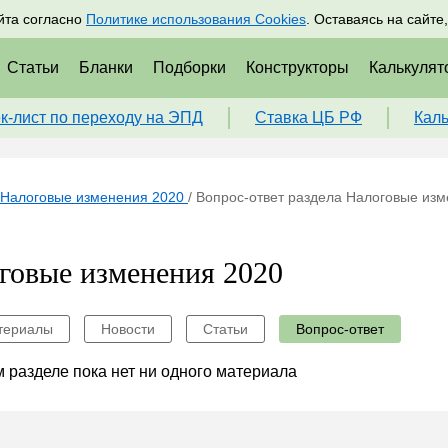
адрам
Подписаться
Пр
йта согласно
Политике использования Cookies
. Оставаясь на сайте
Статьи
Бланки
Подборки
Конструкторы
Калькулят
к-лист по переходу на ЭПД
Ставка ЦБ РФ
Кал
Налоговые изменения 2020
/
Вопрос-ответ раздела Налоговые из
говые изменения 2020
териалы
Новости
Статьи
Вопрос-ответ
 разделе пока нет ни одного материала