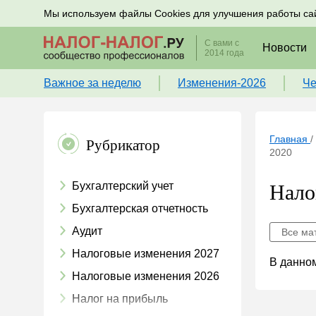
Подписывайтесь на новости по налогам, учету и к
Мы используем файлы Cookies для улучшения работы са
С вами с
Новости
2014 года
Важное за неделю
Изменения-2026
Че
Главная
/
Рубрикатор
2020
Бухгалтерский учет
Нало
Бухгалтерская отчетность
Аудит
Все ма
Налоговые изменения 2027
В данном
Налоговые изменения 2026
Налог на прибыль