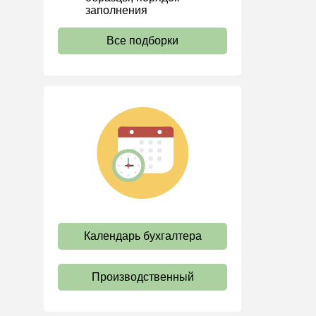
Водный налог
заполнения
Экологический налог
Все подборки
Налог на игорный бизнес
Акцизы
Уплата налогов (взносов)
Возврат и зачет налогов
Налоговые проверки
Ответственность
Статистика
Самозанятые
Банк
Календарь бухгалтера
Онлайн-кассы ККТ ККМ
Блокировка счета
Производственный
МСФО