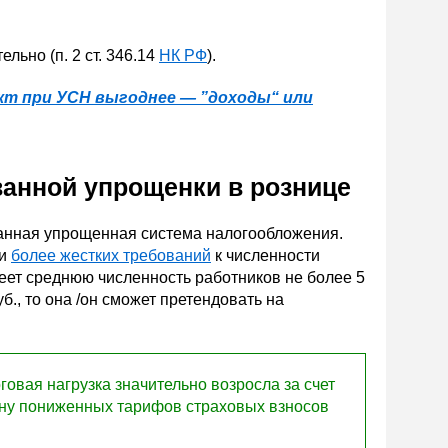
льно (п. 2 ст. 346.14
НК РФ
).
кт при УСН выгоднее — ”доходы“ или
анной упрощенки в рознице
ванная упрощенная система налогообложения.
ии
более жестких требований
к численности
меет среднюю численность работников не более 5
б., то она /он сможет претендовать на
говая нагрузка значительно возросла за счет
ену пониженных тарифов страховых взносов