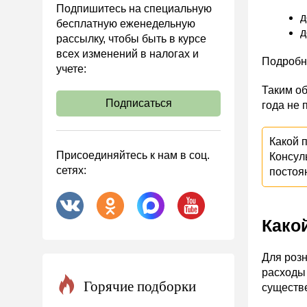
Подпишитесь на специальную
д
Охрана труда и аттестация
бесплатную еженедельную
д
рассылку, чтобы быть в курсе
Охрана труда
всех изменений в налогах и
Подробн
Валютные операции
учете:
Налоговая система РФ
Таким об
Подписаться
года не 
Налоговое планирование
Финансовый контроль
Какой 
Договоры
Присоединяйтесь к нам в соц.
Консул
сетях:
постоя
ООО
АО
Госзакупки
Како
Инвестиции
Для розн
Справочная информация
расходы 
Проекты
Горячие подборки
существе
Банк касса