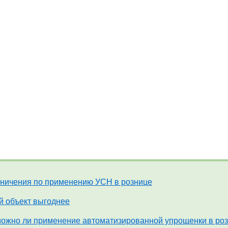
ничения по применению УСН в рознице
й объект выгоднее
ожно ли применение автоматизированной упрощенки в ро