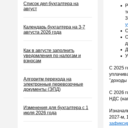
Налог на игорный бизнес
Список дел бухгалтера на
Р
август
т
Акцизы
3
Уплата налогов (взносов)
у
Календарь бухгалтера на 3-7
Возврат и зачет налогов
С
августа 2026 года
О
Налоговые проверки
д
Ответственность
Д
Как в августе заполнить
уведомления по налогам и
У
Статистика
взносам
Самозанятые
С 2025 г
уплачива
Банк
Алгоритм перехода на
"доходы 
электронные перевозочные
Онлайн-кассы ККТ ККМ
документы (ЭПД)
С 2026 г
Блокировка счета
НДС (нап
МСФО
Изменения для бухгалтера с 1
Изначаль
июля 2026 года
Управленческий учет
2027-м, 
Анализ хозяйственной
зафиксир
деятельности (АХД)