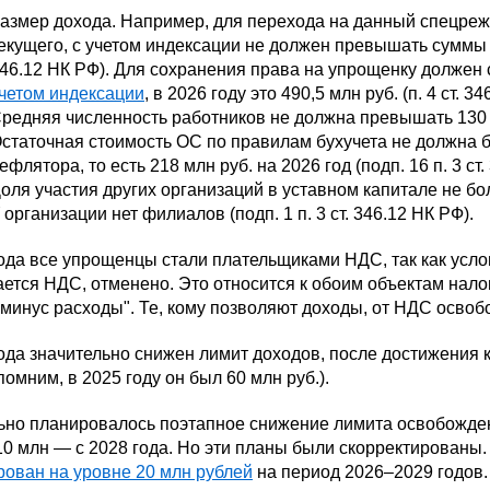
азмер дохода. Например, для перехода на данный спецрежи
екущего, с учетом индексации не должен превышать суммы 367
46.12 НК РФ). Для сохранения права на упрощенку должен 
четом индексации
, в 2026 году это 490,5 млн руб. (п. 4 ст. 3
редняя численность работников не должна превышать 130 чел
статочная стоимость ОС по правилам бухучета не должна б
ефлятора, то есть 218 млн руб. на 2026 год (подп. 16 п. 3 ст
оля участия других организаций в уставном капитале не боле
 организации нет филиалов (подп. 1 п. 3 ст. 346.12 НК РФ).
ода все упрощенцы стали плательщиками НДС, так как усло
ется НДС, отменено. Это относится к обоим объектам налого
минус расходы". Те, кому позволяют доходы, от НДС освоб
ода значительно снижен лимит доходов, после достижения 
омним, в 2025 году он был 60 млн руб.).
но планировалось поэтапное снижение лимита освобождения
10 млн — с 2028 года. Но эти планы были скорректированы.
ован на уровне 20 млн рублей
на период 2026–2029 годов.