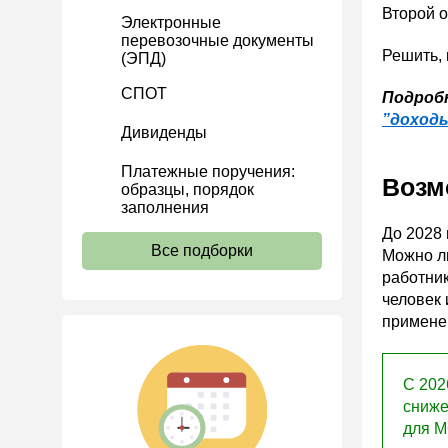
Второй 
Электронные
Расчеты
перевозочные документы
Решить, 
(ЭПД)
Учет затрат
Учет ОС и НМА
СПОТ
Подроб
”доход
Учет МПЗ
Дивиденды
Зарплаты и кадры
Платежные поручения:
Возм
Основы трудового
образцы, порядок
законодательства
заполнения
До 2028
Прием на работу и переводы
Все подборки
Можно л
Увольнение
работник
человек 
Трудовой договор
примене
Коллективный договор и
локальные акты
Рабочее время и режим
С 202
труда
сниже
для М
Отпуск и время отдыха