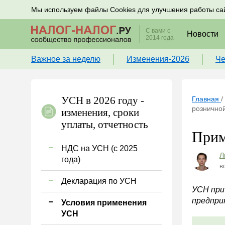
Подписывайтесь на новости по налогам, учету и к
Мы используем файлы Cookies для улучшения работы са
С вами с
Новости
2014 года
Важное за неделю
Изменения-2026
Че
УСН в 2026 году -
Главная
/
розничной
изменения, сроки
уплаты, отчетность
Прим
НДС на УСН (с 2025
Л
года)
в
Декларация по УСН
УСН при
предпри
Условия применения
УСН