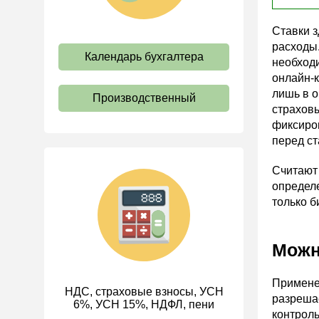
Оплата труда
Ставки з
Социальное партнерство
расходы.
Календарь бухгалтера
Ответственность и
необходи
взыскания
онлайн-к
лишь в о
Пенсии
Производственный
страховы
Льготы, гарантии и
фиксиро
компенсации
перед с
Профстандарты и
должностные инструкции
Считают
определе
Трудовые книжки
только б
Кадровые документы и
образцы
Можн
Персональные данные
Стаж
Применен
НДС, страховые взносы, УСН
ИП
разрешае
6%, УСН 15%, НДФЛ, пени
контроль