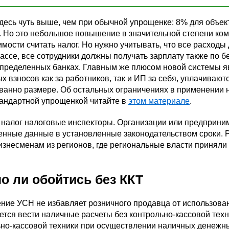
десь чуть выше, чем при обычной упрощенке: 8% для объек
 Но это небольшое повышение в значительной степени ком
мости считать налог. Но нужно учитывать, что все расходы
ассе, все сотрудники должны получать зарплату также по бе
пределенных банках. Главным же плюсом новой системы яв
х взносов как за работников, так и ИП за себя, уплачивают
ванно размере. Об остальных ограничениях в применении н
тандартной упрощенкой читайте в
этом материале
.
 налог налоговые инспекторы. Организации или предприни
нные данные в установленные законодательством сроки. Р
изнесменам из регионов, где региональные власти приняли
о ли обойтись без ККТ
ие УСН не избавляет розничного продавца от использован
тся вести наличные расчеты без контрольно-кассовой техни
но-кассовой техники при осуществлении наличных денежных