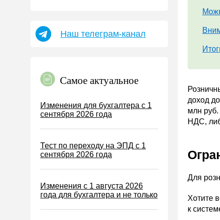
Пособия
Можн
НДФЛ
Вним
Наш телеграм-канал
УСН
Итог
АУСН
Налог на имущество
Самое актуальное
Земельный налог
Розничны
Транспортный налог
доход до
Изменения для бухгалтера с 1
млн руб.
сентября 2026 года
Налог на рекламу
НДС, либ
Торговый сбор
Тест по переходу на ЭПД с 1
Туристический налог
Огра
сентября 2026 года
ЕСХН
Для роз
ПСН
Изменения с 1 августа 2026
Водный налог
года для бухгалтера и не только
Хотите 
к систем
Экологический налог