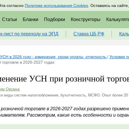
адрам
Подписаться
Пр
йта согласно
Политике использования Cookies
. Оставаясь на сайте
Статьи
Бланки
Подборки
Конструкторы
Калькулят
к-лист по переходу на ЭПД
Ставка ЦБ РФ
Кал
УСН в 2026 году - изменения, сроки уплаты, отчетность
/
Условия п
 торговле в 2026-2027 годах
енение УСН при розничной торговл
им Оксана
се виды систем налогообложения, бухотчетность, МСФО. Опыт более 20
 розничной торговле в 2026-2027 годах разрешено примен
нимателям. Рассмотрим, какие есть особенности и огран