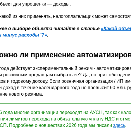
объект для упрощенки — доходы.
какой из них применять, налогоплательщик может самостояте
нее о выборе объекта читайте в статье
«
Какой объе
ы минус расходы”?
»
.
ожно ли применение автоматизиров
 года действует экспериментальный режим - автоматизиро
и розничным продавцам выбрать ее? Да, но при соблюден
ов и годовому доходу. Если розничная организация / ИП и
и доход в течение календарного года не превысит 60 млн. ру
ние нового режима.
6 года многие организации переходят на АУСН, так как нало
ния лимитов перехода на обязательную уплату НДС и отм
СП. Подробнее о новшествах 2026 года мы писали
здесь
.