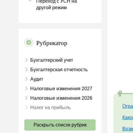
Переход с УСН на
другой режим
Рубрикатор
Бухгалтерский учет
Бухгалтерская отчетность
Аудит
Налоговые изменения 2027
Налоговые изменения 2026
Огра
Налог на прибыль
НДС
Како
Раскрыть список рубрик
Страховые взносы 2026
Возм