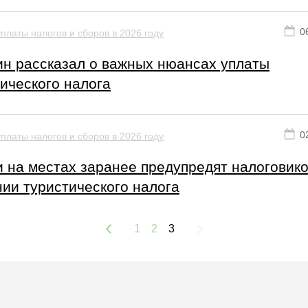
0
платы налогов и сборов в 2026 году
н рассказал о важных нюансах уплаты
ического налога
0
платы налогов и сборов в 2026 году
 на местах заранее предупредят налоговико
ии туристического налога
1
2
3