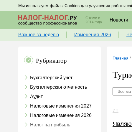
Подписывайтесь на новости по налогам, учету и к
Мы используем файлы Cookies для улучшения работы са
С вами с
Новости
2014 года
Важное за неделю
Изменения-2026
Че
Главная
/
Рубрикатор
Тури
Бухгалтерский учет
Бухгалтерская отчетность
Все ма
Аудит
Налоговые изменения 2027
ИП
Налоговые изменения 2026
Являю
Налог на прибыль