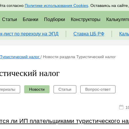
адрам
Подписаться
Пр
йта согласно
Политике использования Cookies
. Оставаясь на сайте
Статьи
Бланки
Подборки
Конструкторы
Калькулят
к-лист по переходу на ЭПД
Ставка ЦБ РФ
Кал
Туристический налог
/
Новости раздела Туристический налог
стический налог
териалы
Новости
Статьи
Вопрос-ответ
1
тся ли ИП плательщиками туристического на