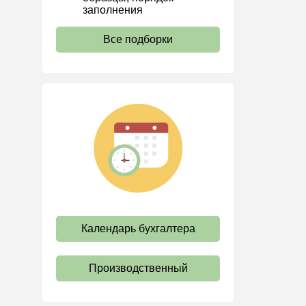
Водный налог
заполнения
Экологический налог
Все подборки
Налог на игорный бизнес
Акцизы
Уплата налогов (взносов)
Возврат и зачет налогов
Налоговые проверки
Ответственность
Статистика
Самозанятые
Банк
Календарь бухгалтера
Онлайн-кассы ККТ ККМ
Блокировка счета
Производственный
МСФО