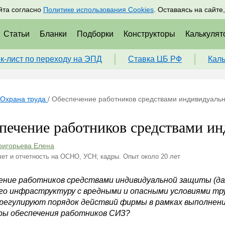
адрам
Подписаться
Пр
йта согласно
Политике использования Cookies
. Оставаясь на сайте
Статьи
Бланки
Подборки
Конструкторы
Калькулят
к-лист по переходу на ЭПД
Ставка ЦБ РФ
Кал
Охрана труда
/
Обеспечение работников средствами индивидуаль
печение работников средствами и
ригорьева Елена
чет и отчетность на ОСНО, УСН; кадры. Опыт около 20 лет
ение работников средствами индивидуальной защиты (д
о инфраструктуру с вредными и опасными условиями тру
регулируют порядок действий фирмы в рамках выполнени
ры обеспечения работников СИЗ?