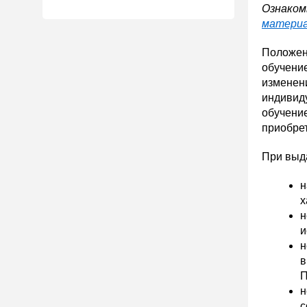
Ознаком
матери
Положен
обучение
изменен
индивид
обучение
приобрет
При выд
н
х
н
и
н
в
П
н
с