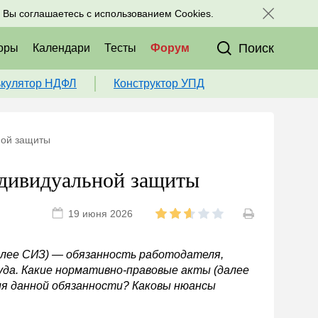
исоединяйтесь к нам в соц. сетях:
, Вы соглашаетесь с использованием Cookies.
Поиск
оры
Календари
Тесты
Форум
ькулятор НДФЛ
Конструктор УПД
ной защиты
ндивидуальной защиты
19 июня 2026
алее СИЗ) — обязанность работодателя,
да. Какие нормативно-правовые акты (далее
я данной обязанности? Каковы нюансы