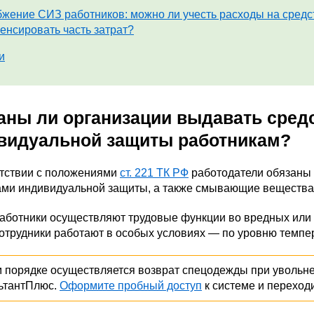
жение СИЗ работников: можно ли учесть расходы на средс
енсировать часть затрат?
и
аны ли организации выдавать средс
видуальной защиты работникам?
етствии с положениями
ст. 221 ТК РФ
работодатели обязаны 
ами индивидуальной защиты, а также смывающие вещества,
аботники осуществляют трудовые функции во вредных или 
отрудники работают в особых условиях — по уровню темпе
м порядке осуществляется возврат спецодежды при увольне
ьтантПлюс.
Оформите пробный доступ
к системе и переход