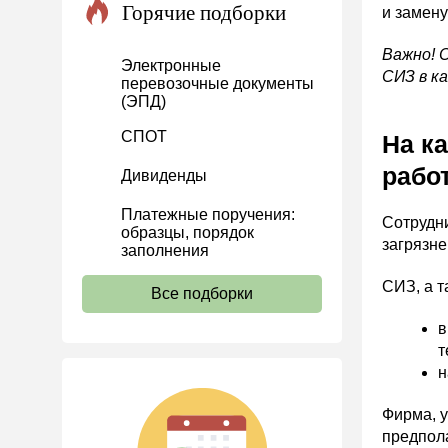
Горячие подборки
и замену
Проекты
Важно! 
Банк касса
Электронные
СИЗ в к
перевозочные документы
Расчеты
(ЭПД)
Учет затрат
СПОТ
На к
Учет ОС и НМА
рабо
Дивиденды
Учет МПЗ
Платежные поручения:
Зарплаты и кадры
Сотрудни
образцы, порядок
загрязне
Основы трудового
заполнения
законодательства
СИЗ, а 
Все подборки
Прием на работу и переводы
в
Увольнение
т
Трудовой договор
н
Коллективный договор и
локальные акты
Фирма, 
предпол
Рабочее время и режим