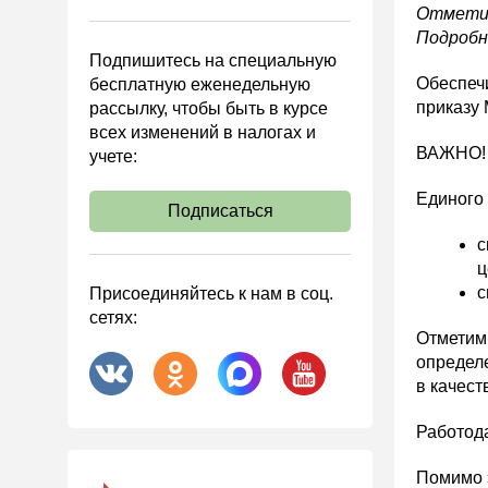
Управленческий учет
Отметим
Подроб
Анализ хозяйственной
Подпишитесь на специальную
деятельности (АХД)
Обеспечи
бесплатную еженедельную
Охрана труда и аттестация
приказу 
рассылку, чтобы быть в курсе
всех изменений в налогах и
Охрана труда
ВАЖНО! У
учете:
Валютные операции
Единого 
Налоговая система РФ
Подписаться
Налоговое планирование
с
ц
Финансовый контроль
с
Присоединяйтесь к нам в соц.
Договоры
сетях:
Отметим
ООО
определе
АО
в качест
Госзакупки
Работода
Инвестиции
Помимо э
Справочная информация