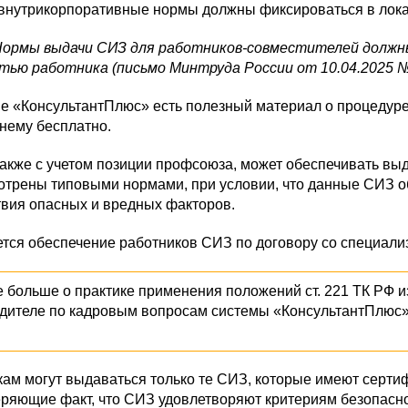
внутрикорпоративные нормы должны фиксироваться в лока
Нормы выдачи СИЗ для работников-совместителей должны 
тью работника (письмо Минтруда России от 10.04.2025 №
ме «КонсультантПлюс» есть полезный материал о процедур
 нему бесплатно.
акже с учетом позиции профсоюза, может обеспечивать выд
отрены типовыми нормами, при условии, что данные СИЗ о
твия опасных и вредных факторов.
ется обеспечение работников СИЗ по договору со специал
е больше о практике применения положений ст. 221 ТК РФ 
дителе по кадровым вопросам системы «КонсультантПлюс»
ам могут выдаваться только те СИЗ, которые имеют серти
еряющие факт, что СИЗ удовлетворяют критериям безопасно