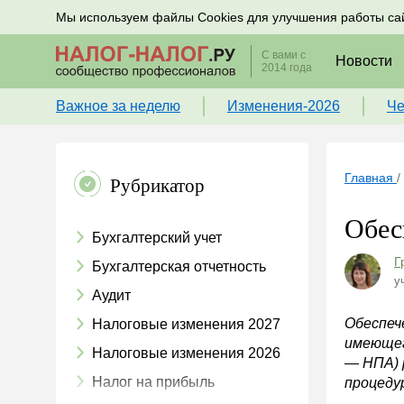
Подписывайтесь на новости по налогам, учету и к
Мы используем файлы Cookies для улучшения работы са
С вами с
Новости
2014 года
Важное за неделю
Изменения-2026
Че
Главная
/
Рубрикатор
Обес
Бухгалтерский учет
Г
Бухгалтерская отчетность
у
Аудит
Обеспеч
Налоговые изменения 2027
имеющег
Налоговые изменения 2026
— НПА) 
Налог на прибыль
процеду