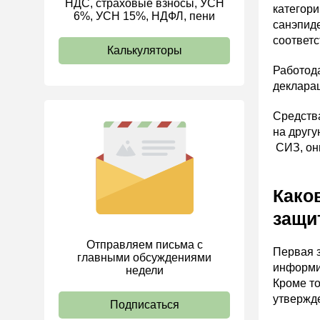
НДС, страховые взносы, УСН
категори
6%, УСН 15%, НДФЛ, пени
ИП
санэпид
соответс
Калькуляторы
Работод
декларац
Средств
на другу
СИЗ, он
Како
защи
Отправляем письма с
Первая 
главными обсуждениями
информир
недели
Кроме то
утвержд
Подписаться