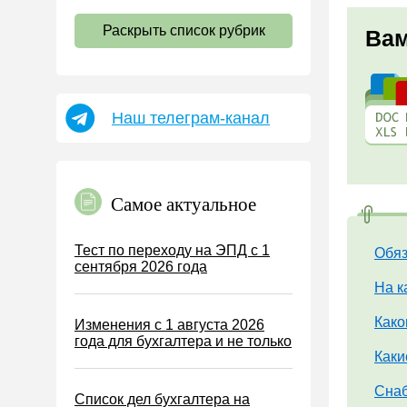
НДС
Раскрыть список рубрик
Вам
Страховые взносы 2026
Пособия
НДФЛ
Наш телеграм-канал
УСН
АУСН
Налог на имущество
Самое актуальное
Земельный налог
Транспортный налог
Тест по переходу на ЭПД с 1
Обяз
сентября 2026 года
Налог на рекламу
На к
Торговый сбор
Како
Изменения с 1 августа 2026
Туристический налог
года для бухгалтера и не только
ЕСХН
Каки
ПСН
Снаб
Список дел бухгалтера на