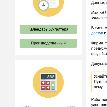
Данные 
труда
Отпуск и время отдыха
Важно! 
занятос
Оплата труда
Социальное партнерство
В систе
Календарь бухгалтера
доступ
к
Ответственность и
взыскания
Производственный
Фирма, т
Пенсии
предусм
воздейс
Льготы, гарантии и
компенсации
Допуска
Профстандарты и
должностные инструкции
Узнайт
Трудовые книжки
Путево
Кадровые документы и
нему.
образцы
Персональные данные
Работник
удостов
Стаж