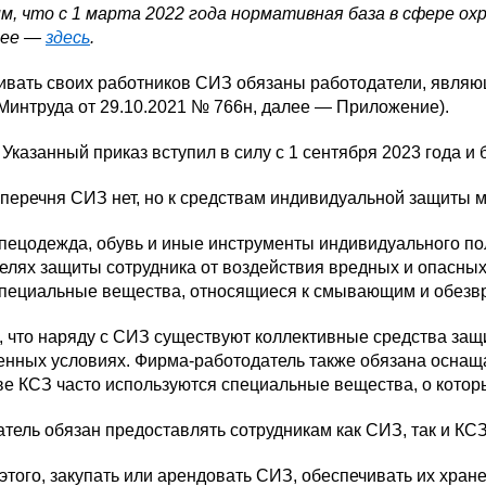
, что с 1 марта 2022 года нормативная база в сфере охр
нее —
здесь
.
вать своих работников СИЗ обязаны работодатели, являющи
Минтруда от 29.10.2021 № 766н, далее — Приложение).
казанный приказ вступил в силу с 1 сентября 2023 года и б
перечня СИЗ нет, но к средствам индивидуальной защиты м
пецодежда, обувь и иные инструменты индивидуального по
елях защиты сотрудника от воздействия вредных и опасных 
пециальные вещества, относящиеся к смывающим и обез
, что наряду с СИЗ существуют коллективные средства за
нных условиях. Фирма-работодатель также обязана оснащат
ве КСЗ часто используются специальные вещества, о котор
тель обязан предоставлять сотрудникам как СИЗ, так и КСЗ
того, закупать или арендовать СИЗ, обеспечивать их хра