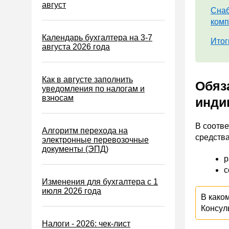
Водный налог
август
Снаб
Экологический налог
комп
Налог на игорный бизнес
Календарь бухгалтера на 3-7
Итог
августа 2026 года
Акцизы
Уплата налогов (взносов)
Как в августе заполнить
Обяз
Возврат и зачет налогов
уведомления по налогам и
взносам
инди
Налоговые проверки
Ответственность
В соотв
Алгоритм перехода на
Статистика
средств
электронные перевозочные
документы (ЭПД)
Самозанятые
р
Банк
с
Изменения для бухгалтера с 1
Онлайн-кассы ККТ ККМ
июля 2026 года
В како
Блокировка счета
Консул
МСФО
Налоги - 2026: чек-лист