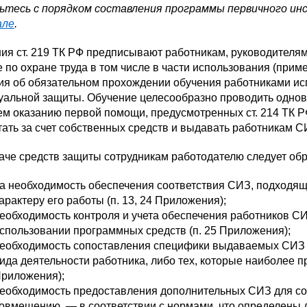
ьтесь с порядком составления программы первичного ин
але
.
ия ст. 219 ТК РФ предписывают работникам, руководителям
 по охране труда в том числе в части использования (при
ия об обязательном прохождении обучения работниками ис
уальной защиты. Обучение целесообразно проводить однов
м оказанию первой помощи, предусмотренных ст. 214 ТК Р
ать за счет собственных средств и выдавать работникам С
аче средств защиты сотрудникам работодателю следует обр
а необходимость обеспечения соответствия СИЗ, подходящи
арактеру его работы (п. 13, 24 Приложения);
еобходимость контроля и учета обеспечения работников СИЗ
спользовании программных средств (п. 25 Приложения);
еобходимость сопоставления специфики выдаваемых СИЗ и
ида деятельности работника, либо тех, которые наиболее пр
риложения);
еобходимость предоставления дополнительных СИЗ для с
овмещению, — в соответствии с нормами, что определены д