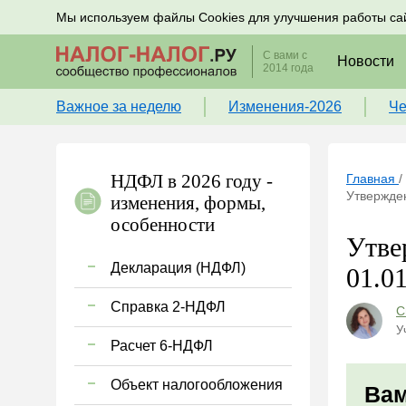
Подписывайтесь на новости по налогам, учету и к
Мы используем файлы Cookies для улучшения работы са
С вами с
Новости
2014 года
Важное за неделю
Изменения-2026
Че
НДФЛ в 2026 году -
Главная
/
Утвержде
изменения, формы,
особенности
Утве
Декларация (НДФЛ)
01.0
Справка 2-НДФЛ
С
У
Расчет 6-НДФЛ
Объект налогообложения
Вам