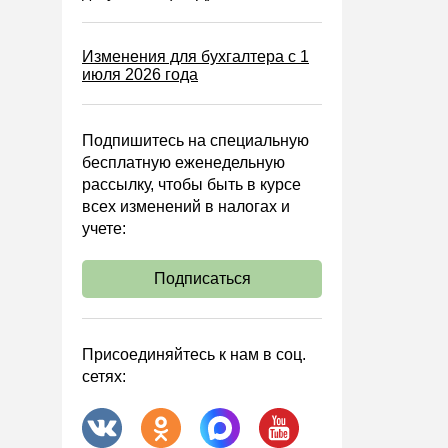
Блокировка счета
МСФО
Изменения для бухгалтера с 1
июля 2026 года
Управленческий учет
Анализ хозяйственной
деятельности (АХД)
Подпишитесь на специальную
Охрана труда и аттестация
бесплатную еженедельную
рассылку, чтобы быть в курсе
Охрана труда
всех изменений в налогах и
Валютные операции
учете:
Налоговая система РФ
Подписаться
Налоговое планирование
Финансовый контроль
Договоры
Присоединяйтесь к нам в соц.
сетях:
ООО
АО
Госзакупки