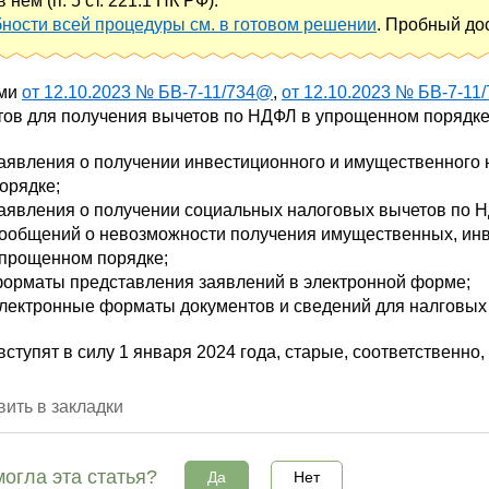
в нем (п. 5 ст. 221.1 НК РФ).
ности всей процедуры см. в готовом решении
. Пробный до
ами
от 12.10.2023 № БВ-7-11/734@
,
от 12.10.2023 № БВ-7-11
ов для получения вычетов по НДФЛ в упрощенном порядке,
аявления о получении инвестиционного и имущественного
орядке;
аявления о получении социальных налоговых вычетов по 
ообщений о невозможности получения имущественных, инв
прощенном порядке;
орматы представления заявлений в электронной форме;
лектронные форматы документов и сведений для налговых 
вступят в силу 1 января 2024 года, старые, соответственно, 
ить в закладки
огла эта статья?
Да
Нет