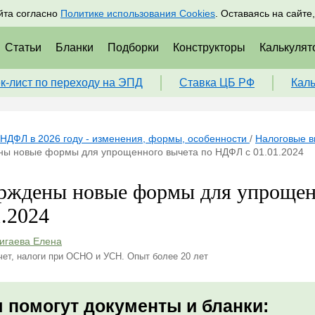
адрам
Подписаться
Пр
йта согласно
Политике использования Cookies
. Оставаясь на сайте
Статьи
Бланки
Подборки
Конструкторы
Калькулят
к-лист по переходу на ЭПД
Ставка ЦБ РФ
Кал
НДФЛ в 2026 году - изменения, формы, особенности
/
Налоговые в
ны новые формы для упрощенного вычета по НДФЛ с 01.01.2024
рждены новые формы для упрощен
1.2024
игаева Елена
чет, налоги при ОСНО и УСН. Опыт более 20 лет
 помогут документы и бланки: