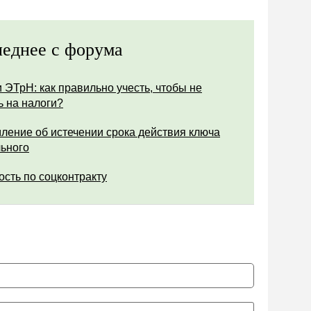
еднее с форума
 ЭТрН: как правильно учесть, чтобы не
ь на налоги?
ление об истечении срока действия ключа
ьного
ость по соцконтракту