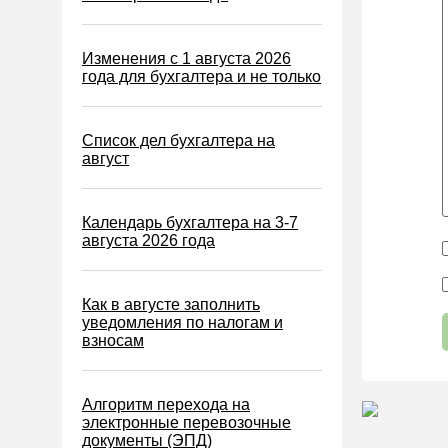
ЕСХН
ПСН
Изменения с 1 августа 2026
Водный налог
года для бухгалтера и не только
Экологический налог
Налог на игорный бизнес
Список дел бухгалтера на
август
Акцизы
Уплата налогов (взносов)
Календарь бухгалтера на 3-7
Возврат и зачет налогов
августа 2026 года
Налоговые проверки
Ответственность
Как в августе заполнить
уведомления по налогам и
Статистика
взносам
Самозанятые
Банк
Алгоритм перехода на
электронные перевозочные
Онлайн-кассы ККТ ККМ
документы (ЭПД)