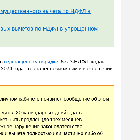
 имущественного вычета по НДФЛ в
овых вычетов по НДФЛ в упрощенном
но
в упрощенном порядке
: без 3-НДФЛ, подав
 2024 года это станет возможным и в отношении
 личном кабинете появится сообщение об этом
одится 30 календарных дней с даты
может быть продлен (до трех месяцев
ожное нарушение законодательства.
ии вычета полностью или частично либо об