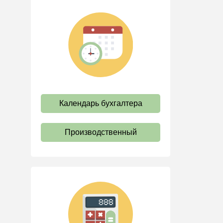
Коллективный договор и
локальные акты
Рабочее время и режим
труда
Отпуск и время отдыха
Оплата труда
Социальное партнерство
Календарь бухгалтера
Ответственность и
взыскания
Пенсии
Производственный
Льготы, гарантии и
компенсации
Профстандарты и
должностные инструкции
Трудовые книжки
Кадровые документы и
образцы