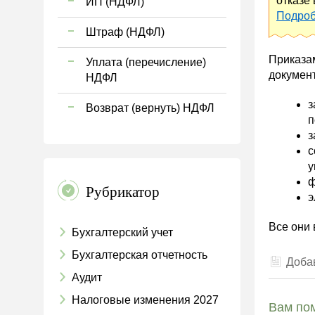
отказе 
ИП (НДФЛ)
Подроб
Штраф (НДФЛ)
Приказ
Уплата (перечисление)
документ
НДФЛ
з
Возврат (вернуть) НДФЛ
п
з
с
у
ф
Рубрикатор
э
Все они 
Бухгалтерский учет
Бухгалтерская отчетность
Добав
Аудит
Налоговые изменения 2027
Вам пом