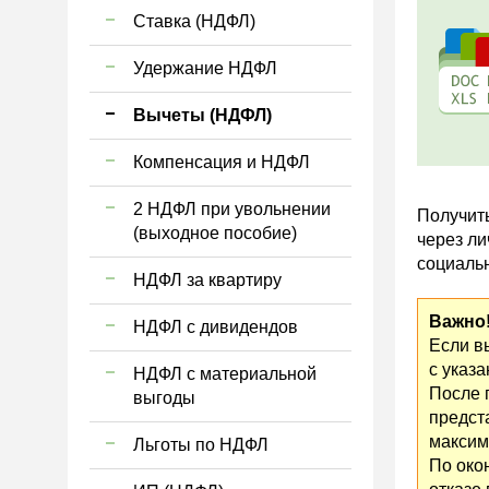
Ставка (НДФЛ)
Удержание НДФЛ
Вычеты (НДФЛ)
Компенсация и НДФЛ
2 НДФЛ при увольнении
Получит
(выходное пособие)
через ли
социаль
НДФЛ за квартиру
Важно!
НДФЛ с дивидендов
Если в
с указ
НДФЛ с материальной
После 
выгоды
предста
максим
Льготы по НДФЛ
По око