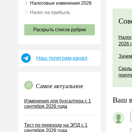
Налоговые изменения 2026
Налог на прибыль
Сов
НДС
Раскрыть список рубрик
Страховые взносы 2026
Налог
Пособия
2026 
НДФЛ
Зачем
Наш телеграм-канал
УСН
Сколь
АУСН
покуп
Налог на имущество
Самое актуальное
Земельный налог
Транспортный налог
Ваш 
Изменения для бухгалтера с 1
сентября 2026 года
Налог на рекламу
Торговый сбор
Тест по переходу на ЭПД с 1
Туристический налог
сентября 2026 года