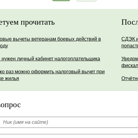
етуем прочитать
Посл
овые вычеты ветеранам боевых действий в
СДЭК и
году
попаст
 нужен личный кабинет налогоплательщика
Уведом
фискал
ко раз можно оформить налоговый вычет при
ке жилья
Отчётн
вопрос