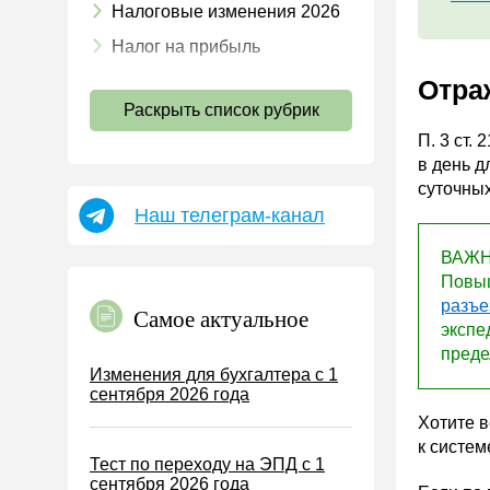
Налоговые изменения 2026
Налог на прибыль
НДС
Отра
Раскрыть список рубрик
Страховые взносы 2026
П. 3 ст. 
Пособия
в день д
НДФЛ
суточных
Наш телеграм-канал
УСН
АУСН
ВАЖНО
Повыш
Налог на имущество
разъе
Самое актуальное
Земельный налог
экспе
преде
Транспортный налог
Изменения для бухгалтера с 1
сентября 2026 года
Налог на рекламу
Хотите 
Торговый сбор
к систем
Тест по переходу на ЭПД с 1
Туристический налог
сентября 2026 года