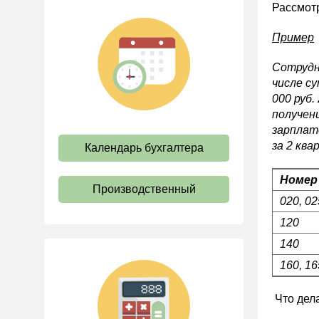
Рассмот
Коллективный договор и
локальные акты
Пример
Рабочее время и режим
труда
Сотрудни
Отпуск и время отдыха
числе су
000 руб
Оплата труда
получен
Социальное партнерство
зарплат
за 2 кв
Календарь бухгалтера
Ответственность и
взыскания
Номер
Пенсии
Производственный
020, 02
Льготы, гарантии и
компенсации
120
Профстандарты и
140
должностные инструкции
160, 16
Трудовые книжки
Что дел
Кадровые документы и
образцы