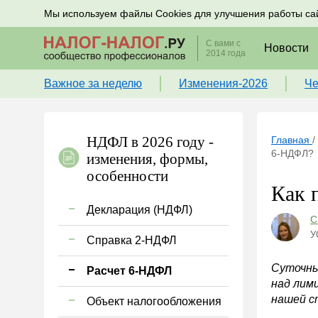
Подписывайтесь на новости по налогам, учету и к
Мы используем файлы Cookies для улучшения работы са
С вами с
Новости
2014 года
Важное за неделю
Изменения-2026
Че
НДФЛ в 2026 году -
Главная
/
6-НДФЛ?
изменения, формы,
особенности
Как 
Декларация (НДФЛ)
С
У
Справка 2-НДФЛ
Суточны
Расчет 6-НДФЛ
над лим
нашей 
Объект налогообложения