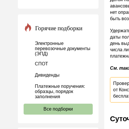
авансовы
Инвестиции
нет опра
Справочная информация
быть воз
Проекты
Горячие подборки
Удержать
Банк касса
даты пол
Электронные
день выд
Расчеты
перевозочные документы
числа ли
(ЭПД)
Учет затрат
платежна
Учет ОС и НМА
СПОТ
См. так
Учет МПЗ
Дивиденды
Зарплаты и кадры
Провер
Платежные поручения:
от Кон
Основы трудового
образцы, порядок
беспла
законодательства
заполнения
Прием на работу и переводы
Все подборки
Увольнение
Суто
Трудовой договор