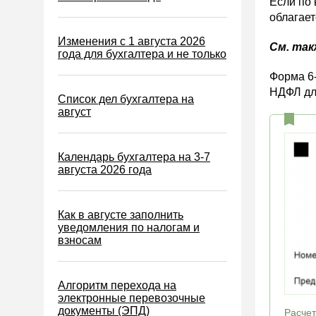
Если по 
ЕСХН
облагае
ПСН
Изменения с 1 августа 2026
См. так
Водный налог
года для бухгалтера и не только
Экологический налог
Форма 6-
НДФЛ для
Налог на игорный бизнес
Список дел бухгалтера на
август
Акцизы
Уплата налогов (взносов)
Календарь бухгалтера на 3-7
Возврат и зачет налогов
августа 2026 года
Налоговые проверки
Ответственность
Как в августе заполнить
уведомления по налогам и
Статистика
взносам
Самозанятые
Банк
Алгоритм перехода на
электронные перевозочные
Онлайн-кассы ККТ ККМ
документы (ЭПД)
Расчет