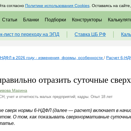
адрам
Подписаться
Пр
йта согласно
Политике использования Cookies
. Оставаясь на сайте
Статьи
Бланки
Подборки
Конструкторы
Калькулят
к-лист по переходу на ЭПД
Ставка ЦБ РФ
Кал
НДФЛ в 2026 году - изменения, формы, особенности
/
Расчет 6-Н
правильно отразить суточные све
ивова Марина
СН; учет и отчетность малых предприятий; кадры. Опыт 18 лет
е сверх нормы 6-НДФЛ (далее — расчет) включает в начи
итом. О том, как показывать сверхнормативные суточные
статье.