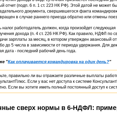
й отчет (подп. 6 п. 1 ст. 223 НК РФ). Этой датой не может б
вдательного документа, свершившегося факта командировки
вращен в случае раннего приезда обратно или отмены поез
 налог работодатель должен, когда произойдет следующая
учения дохода (п. 4 ст. 226 НК РФ). Как правило, НДФЛ п
ачи зарплаты за месяц, в котором утвержден авансовый отч
бо до 5 числа в зависимости от периода удержания. Для д
я дата - последний рабочий день года.
же "
Как оплачивается командировка на один день?
"
ьте, правильно ли вы отражаете различные выплаты рабо
сультантПлюс. Если у вас нет доступа к системе Консультан
тно. Если вы хотите иметь полный постоянный доступ к сис
чные сверх нормы в 6-НДФЛ: прим