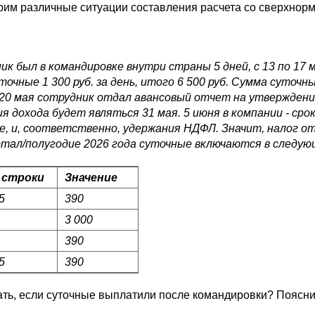
рим различные ситуации составления расчета со сверхнор
к был в командировке внутри страны 5 дней, с 13 по 17 
точные 1 300 руб. за день, итого 6 500 руб. Сумма суточн
. 20 мая сотрудник отдал авансовый отчет на утвержден
ия дохода будет являться 31 мая. 5 июня в компании - ср
е, и, соответственно, удержания НДФЛ. Значит, налог от
артал/полугодие 2026 года суточные включаются в следую
 строки
Значение
5
390
3 000
390
5
390
ать, если суточные выплатили после командировки? Поясни