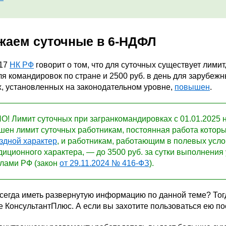
жаем суточные в 6-НДФЛ
217
НК РФ
говорит о том, что для суточных существует лимит
ля командировок по стране и 2500 руб. в день для зарубеж
, установленных на законодательном уровне,
повышен
.
! Лимит суточных при загранкомандировках с 01.01.2025 
ен лимит суточных работникам, постоянная работа которы
здной характер
, и работникам, работающим в полевых усл
диционного характера, — до 3500 руб. за сутки выполнения 
лами РФ (закон
от 29.11.2024 № 416-ФЗ
).
всегда иметь развернутую информацию по данной теме? Тог
е КонсультантПлюс. А если вы захотите пользоваться ею п