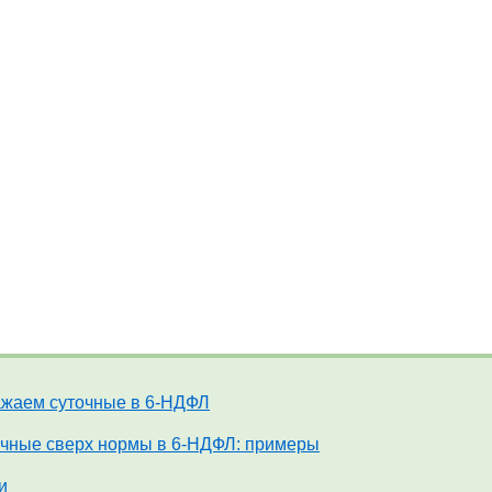
жаем суточные в 6-НДФЛ
чные сверх нормы в 6-НДФЛ: примеры
и