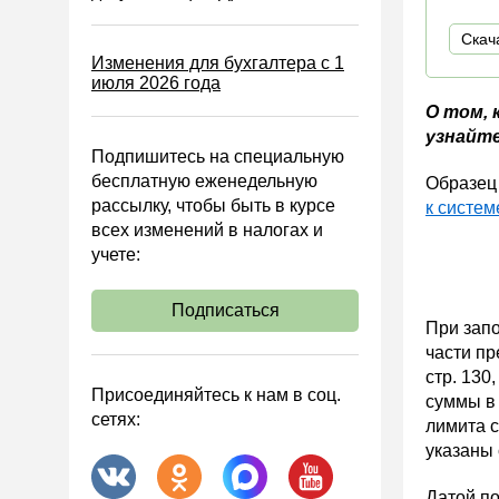
Блокировка счета
Скач
МСФО
Изменения для бухгалтера с 1
июля 2026 года
Управленческий учет
О том, 
Анализ хозяйственной
узнайт
деятельности (АХД)
Подпишитесь на специальную
Охрана труда и аттестация
бесплатную еженедельную
Образец 
рассылку, чтобы быть в курсе
к систем
Охрана труда
всех изменений в налогах и
Валютные операции
учете:
Налоговая система РФ
Подписаться
Налоговое планирование
При запо
Финансовый контроль
части пр
стр. 130
Договоры
Присоединяйтесь к нам в соц.
суммы в 
сетях:
ООО
лимита с
указаны 
АО
Госзакупки
Датой по