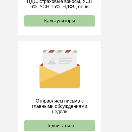
НДС, страховые взносы, УСН
6%, УСН 15%, НДФЛ, пени
ИП
Калькуляторы
Отправляем письма с
главными обсуждениями
недели
Подписаться