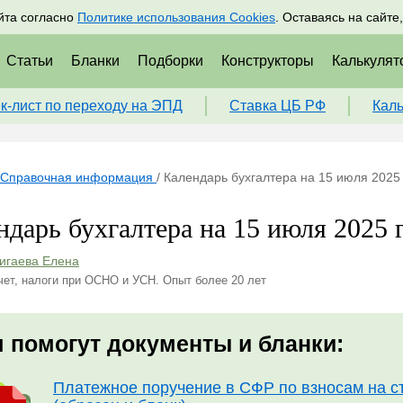
адрам
Подписаться
Пр
йта согласно
Политике использования Cookies
. Оставаясь на сайте
Статьи
Бланки
Подборки
Конструкторы
Калькулят
к-лист по переходу на ЭПД
Ставка ЦБ РФ
Кал
Справочная информация
/
Календарь бухгалтера на 15 июля 2025
ндарь бухгалтера на 15 июля 2025 
игаева Елена
чет, налоги при ОСНО и УСН. Опыт более 20 лет
 помогут документы и бланки:
Платежное поручение в СФР по взносам на с