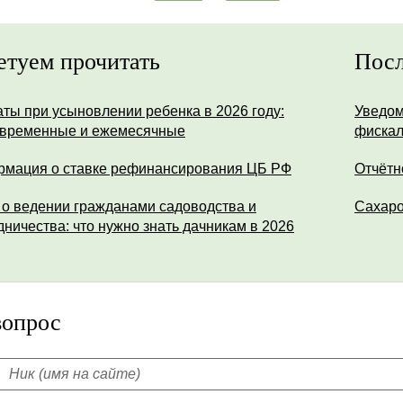
етуем прочитать
Посл
ты при усыновлении ребенка в 2026 году:
Уведом
временные и ежемесячные
фискал
мация о ставке рефинансирования ЦБ РФ
Отчётн
 о ведении гражданами садоводства и
Сахар
дничества: что нужно знать дачникам в 2026
вопрос