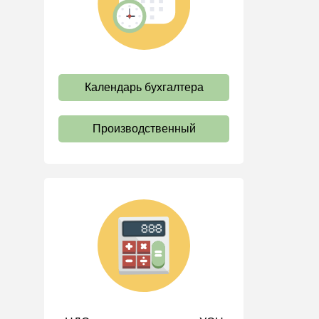
труда
Отпуск и время отдыха
Оплата труда
Социальное партнерство
Календарь бухгалтера
Ответственность и
взыскания
Производственный
Пенсии
Льготы, гарантии и
компенсации
Профстандарты и
должностные инструкции
Трудовые книжки
Кадровые документы и
образцы
Персональные данные
Стаж