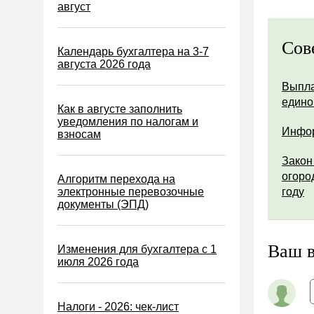
Водный налог
август
Экологический налог
Сов
Налог на игорный бизнес
Календарь бухгалтера на 3-7
августа 2026 года
Акцизы
Выпла
Уплата налогов (взносов)
едино
Как в августе заполнить
Возврат и зачет налогов
уведомления по налогам и
Инфор
взносам
Налоговые проверки
Закон
Ответственность
огоро
Алгоритм перехода на
Статистика
электронные перевозочные
году
документы (ЭПД)
Самозанятые
Банк
Ваш 
Изменения для бухгалтера с 1
Онлайн-кассы ККТ ККМ
июля 2026 года
Блокировка счета
МСФО
Налоги - 2026: чек-лист