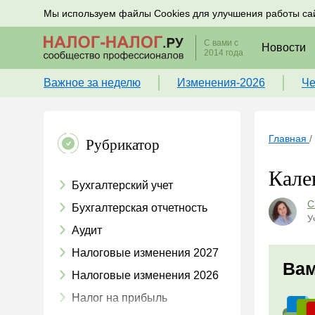
Подписывайтесь на новости по налогам, учету и к
Мы используем файлы Cookies для улучшения работы са
С вами с
Новости
2014 года
Важное за неделю
Изменения-2026
Че
Главная
/
Рубрикатор
Кале
Бухгалтерский учет
С
Бухгалтерская отчетность
У
Аудит
Налоговые изменения 2027
Вам
Налоговые изменения 2026
Налог на прибыль