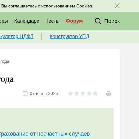
исоединяйтесь к нам в соц. сетях:
, Вы соглашаетесь с использованием Cookies.
Поиск
оры
Календари
Тесты
Форум
ькулятор НДФЛ
Конструктор УПД
 года
года
07 июля 2025
трахование от несчастных случаев