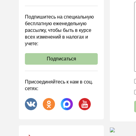
Управленческий учет
Анализ хозяйственной
Подпишитесь на специальную
деятельности (АХД)
бесплатную еженедельную
Охрана труда и аттестация
рассылку, чтобы быть в курсе
всех изменений в налогах и
Охрана труда
учете:
Валютные операции
Налоговая система РФ
Подписаться
Налоговое планирование
Финансовый контроль
Присоединяйтесь к нам в соц.
Договоры
сетях:
ООО
АО
Госзакупки
Инвестиции
Справочная информация