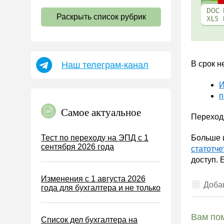
НДС
Раскрыть список рубрик
Страховые взносы 2026
Пособия
НДФЛ
В срок н
Наш телеграм-канал
УСН
АУСН
И
п
Налог на имущество
Самое актуальное
Земельный налог
Переход
Транспортный налог
Тест по переходу на ЭПД с 1
Больше 
сентября 2026 года
Налог на рекламу
статотче
доступ. 
Торговый сбор
Изменения с 1 августа 2026
Туристический налог
Добав
года для бухгалтера и не только
ЕСХН
ПСН
Вам пом
Список дел бухгалтера на