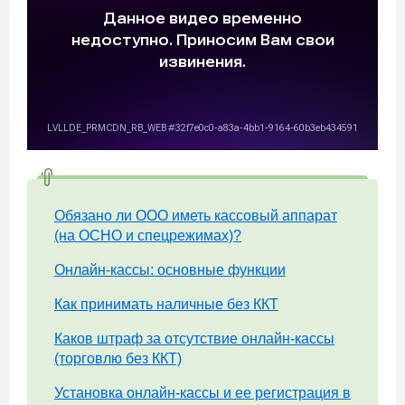
Обязано ли ООО иметь кассовый аппарат
(на ОСНО и спецрежимах)?
Онлайн-кассы: основные функции
Как принимать наличные без ККТ
Каков штраф за отсутствие онлайн-кассы
(торговлю без ККТ)
Установка онлайн-кассы и ее регистрация в