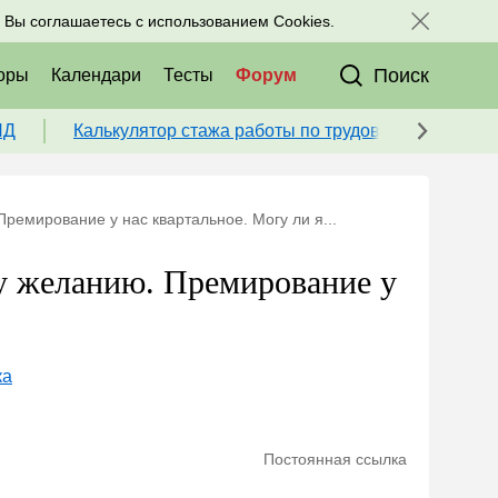
исоединяйтесь к нам в соц. сетях:
, Вы соглашаетесь с использованием Cookies.
Поиск
оры
Календари
Тесты
Форум
ПД
Калькулятор стажа работы по трудовой книжке для
ремирование у нас квартальное. Могу ли я...
му желанию. Премирование у
ка
Постоянная ссылка