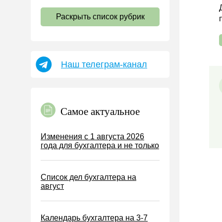
НДС
Раскрыть список рубрик
Страховые взносы 2026
Пособия
НДФЛ
Наш телеграм-канал
УСН
АУСН
Налог на имущество
Самое актуальное
Земельный налог
Транспортный налог
Изменения с 1 августа 2026
года для бухгалтера и не только
Налог на рекламу
Торговый сбор
Список дел бухгалтера на
Туристический налог
август
ЕСХН
ПСН
Календарь бухгалтера на 3-7