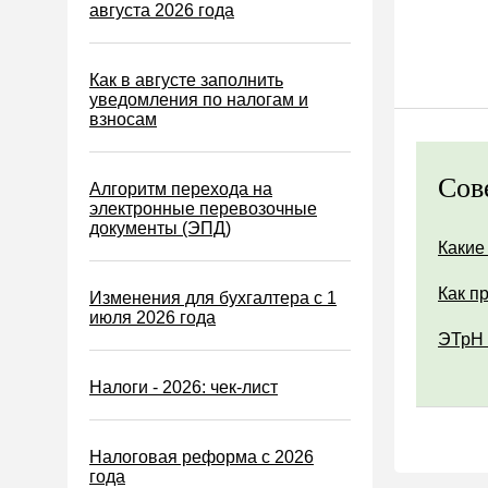
Водный налог
августа 2026 года
Экологический налог
Налог на игорный бизнес
Как в августе заполнить
уведомления по налогам и
Акцизы
взносам
Уплата налогов (взносов)
Сов
Возврат и зачет налогов
Алгоритм перехода на
электронные перевозочные
Налоговые проверки
документы (ЭПД)
Какие
Ответственность
Статистика
Как п
Изменения для бухгалтера с 1
июля 2026 года
Самозанятые
ЭТрН 
Банк
Налоги - 2026: чек-лист
Онлайн-кассы ККТ ККМ
Блокировка счета
Налоговая реформа с 2026
МСФО
года