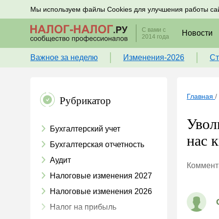
Подписывайтесь на новости по налогам, учету и к
Мы используем файлы Cookies для улучшения работы са
С вами с
Новости
2014 года
Важное за неделю
Изменения-2026
Ст
Главная
/
Рубрикатор
Увол
Бухгалтерский учет
нас к
Бухгалтерская отчетность
Аудит
Коммента
Налоговые изменения 2027
Налоговые изменения 2026
Налог на прибыль