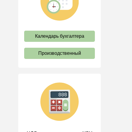
труда
Отпуск и время отдыха
Оплата труда
Социальное партнерство
Календарь бухгалтера
Ответственность и
взыскания
Производственный
Пенсии
Льготы, гарантии и
компенсации
Профстандарты и
должностные инструкции
Трудовые книжки
Кадровые документы и
образцы
Персональные данные
Стаж