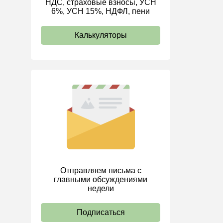
НДС, страховые взносы, УСН
6%, УСН 15%, НДФЛ, пени
ИП
Калькуляторы
Отправляем письма с
главными обсуждениями
недели
Подписаться