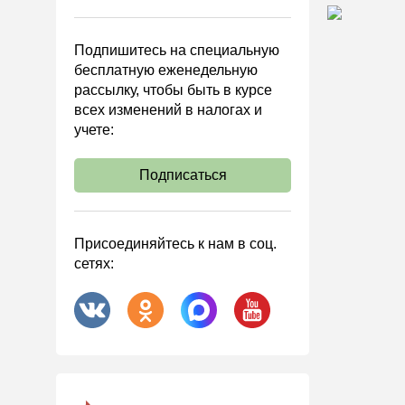
Управленческий учет
Анализ хозяйственной
Подпишитесь на специальную
деятельности (АХД)
бесплатную еженедельную
Охрана труда и аттестация
рассылку, чтобы быть в курсе
всех изменений в налогах и
Охрана труда
учете:
Валютные операции
Налоговая система РФ
Подписаться
Налоговое планирование
Финансовый контроль
Присоединяйтесь к нам в соц.
Договоры
сетях:
ООО
АО
Госзакупки
Инвестиции
Справочная информация