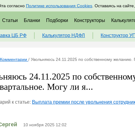
адрам
Подписаться
Пр
йта согласно
Политике использования Cookies
. Оставаясь на сайте
Статьи
Бланки
Подборки
Конструкторы
Калькулят
авка ЦБ РФ
Калькулятор НДФЛ
Конструктор У
Комментарии
/
Увольняюсь 24.11.2025 по собственному желанию. П
ьняюсь 24.11.2025 по собственно
вартальное. Могу ли я...
рий к статье:
Выплата премии после увольнения сотрудни
Сергей
10 ноября 2025 12:02