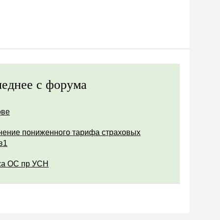
еднее с форума
ове
ение пониженного тарифа страховых
в1
а ОС пр УСН