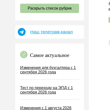
НДС
Раскрыть список рубрик
Страховые взносы 2026
Пособия
НДФЛ
Наш телеграм-канал
УСН
АУСН
Налог на имущество
Самое актуальное
Земельный налог
Транспортный налог
Изменения для бухгалтера с 1
сентября 2026 года
Налог на рекламу
Торговый сбор
Тест по переходу на ЭПД с 1
Туристический налог
сентября 2026 года
ЕСХН
ПСН
Изменения с 1 августа 2026