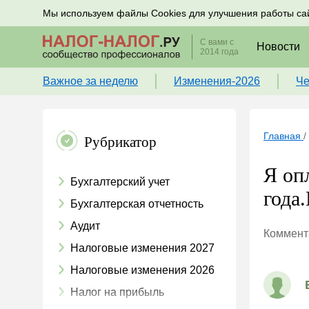
Подписывайтесь на новости по налогам, учету и к
Мы используем файлы Cookies для улучшения работы са
С вами с
Новости
2014 года
Важное за неделю
Изменения-2026
Че
Главная
/
Рубрикатор
Я оп
Бухгалтерский учет
года
Бухгалтерская отчетность
Аудит
Коммента
Налоговые изменения 2027
Налоговые изменения 2026
Налог на прибыль