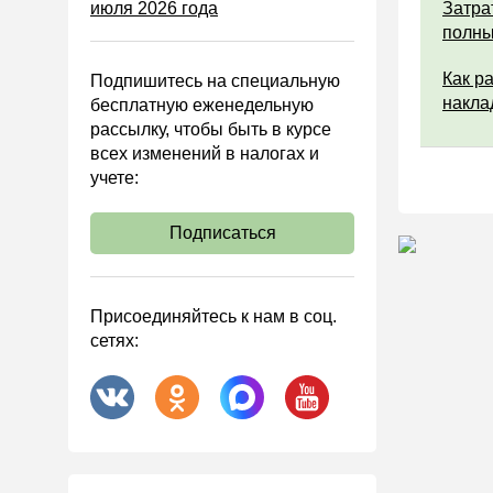
июля 2026 года
Управленческий учет
Затра
полны
Анализ хозяйственной
деятельности (АХД)
Как р
Подпишитесь на специальную
Охрана труда и аттестация
накла
бесплатную еженедельную
рассылку, чтобы быть в курсе
Охрана труда
всех изменений в налогах и
Валютные операции
учете:
Налоговая система РФ
Подписаться
Налоговое планирование
Финансовый контроль
Договоры
Присоединяйтесь к нам в соц.
сетях:
ООО
АО
Госзакупки
Инвестиции
Справочная информация