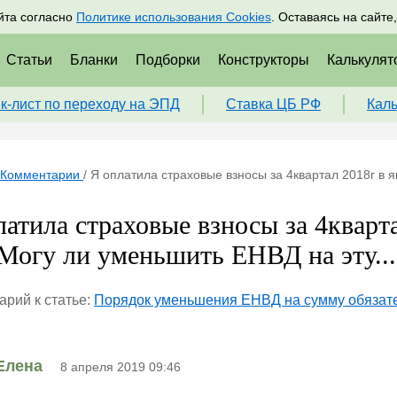
адрам
Подписаться
Пр
йта согласно
Политике использования Cookies
. Оставаясь на сайте
Статьи
Бланки
Подборки
Конструкторы
Калькулят
к-лист по переходу на ЭПД
Ставка ЦБ РФ
Кал
Комментарии
/
Я оплатила страховые взносы за 4квартал 2018г в я
латила страховые взносы за 4кварта
.Могу ли уменьшить ЕНВД на эту...
рий к статье:
Порядок уменьшения ЕНВД на сумму обязате
Елена
8 апреля 2019 09:46