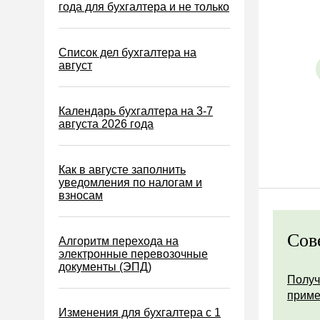
Водный налог
года для бухгалтера и не только
Экологический налог
Налог на игорный бизнес
Список дел бухгалтера на
август
Акцизы
Уплата налогов (взносов)
Календарь бухгалтера на 3-7
Возврат и зачет налогов
августа 2026 года
Налоговые проверки
Ответственность
Как в августе заполнить
уведомления по налогам и
Статистика
взносам
Самозанятые
Банк
Сов
Алгоритм перехода на
электронные перевозочные
Онлайн-кассы ККТ ККМ
документы (ЭПД)
Блокировка счета
Получ
прим
МСФО
Изменения для бухгалтера с 1