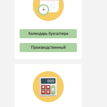
труда
Отпуск и время отдыха
Оплата труда
Социальное партнерство
Календарь бухгалтера
Ответственность и
взыскания
Пенсии
Производственный
Льготы, гарантии и
компенсации
Профстандарты и
должностные инструкции
Трудовые книжки
Кадровые документы и
образцы
Персональные данные
Стаж