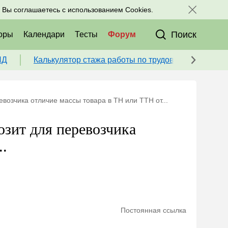
исоединяйтесь к нам в соц. сетях:
, Вы соглашаетесь с использованием Cookies.
Поиск
оры
Календари
Тесты
Форум
ПД
Калькулятор стажа работы по трудовой книжке для
евозчика отличие массы товара в ТН или ТТН от...
озит для перевозчика
..
Постоянная ссылка