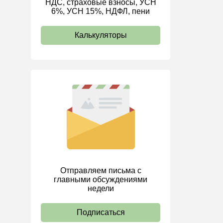
НДС, страховые взносы, УСН
6%, УСН 15%, НДФЛ, пени
ИП
Калькуляторы
Отправляем письма с
главными обсуждениями
недели
Подписаться