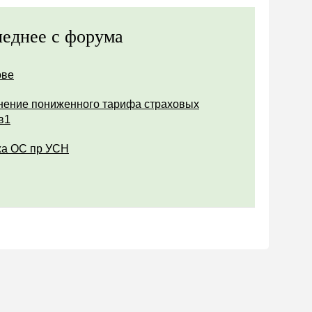
еднее с форума
ове
ение пониженного тарифа страховых
в1
а ОС пр УСН