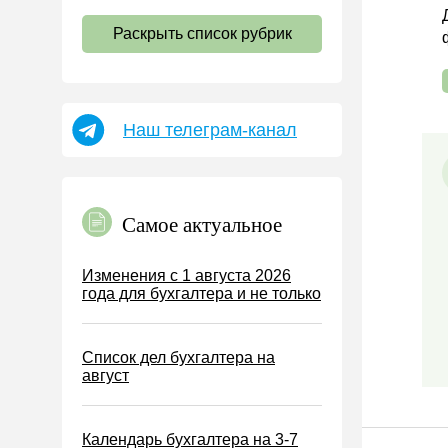
НДС
Раскрыть список рубрик
Страховые взносы 2026
Пособия
НДФЛ
Наш телеграм-канал
УСН
АУСН
Налог на имущество
Самое актуальное
Земельный налог
Транспортный налог
Изменения с 1 августа 2026
года для бухгалтера и не только
Налог на рекламу
Торговый сбор
Список дел бухгалтера на
Туристический налог
август
ЕСХН
ПСН
Календарь бухгалтера на 3-7