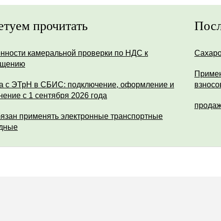
етуем прочитать
Посл
нности камеральной проверки по НДС к
Сахар
ещению
Примен
а с ЭТрН в СБИС: подключение, оформление и
взносо
нение с 1 сентября 2026 года
продаж
бязан применять электронные транспортные
дные