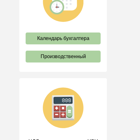
труда
Отпуск и время отдыха
Оплата труда
Социальное партнерство
Календарь бухгалтера
Ответственность и
взыскания
Производственный
Пенсии
Льготы, гарантии и
компенсации
Профстандарты и
должностные инструкции
Трудовые книжки
Кадровые документы и
образцы
Персональные данные
Стаж