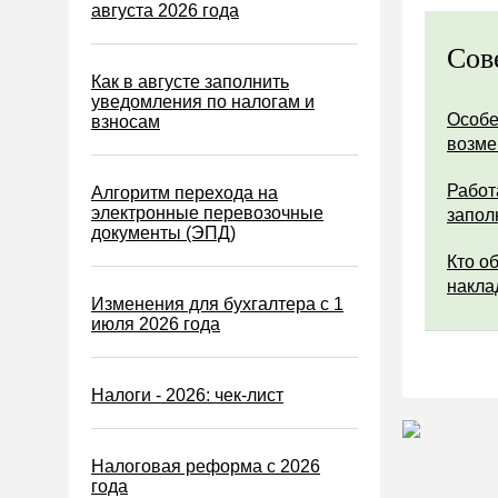
Водный налог
августа 2026 года
Экологический налог
Сов
Налог на игорный бизнес
Как в августе заполнить
уведомления по налогам и
Акцизы
Особе
взносам
возм
Уплата налогов (взносов)
Возврат и зачет налогов
Работ
Алгоритм перехода на
электронные перевозочные
запол
Налоговые проверки
документы (ЭПД)
Ответственность
Кто о
накла
Статистика
Изменения для бухгалтера с 1
июля 2026 года
Самозанятые
Банк
Налоги - 2026: чек-лист
Онлайн-кассы ККТ ККМ
Блокировка счета
Налоговая реформа с 2026
МСФО
года