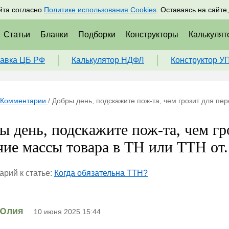
адрам
Подписаться
Пр
йта согласно
Политике использования Cookies
. Оставаясь на сайте
Статьи
Бланки
Подборки
Конструкторы
Калькулят
авка ЦБ РФ
Калькулятор НДФЛ
Конструктор У
Комментарии
/
Добры день, подскажите пож-та, чем грозит для пер
ы день, подскажите пож-та, чем гр
чие массы товара в ТН или ТТН от.
рий к статье:
Когда обязательна ТТН?
Юлия
10 июня 2025 15:44