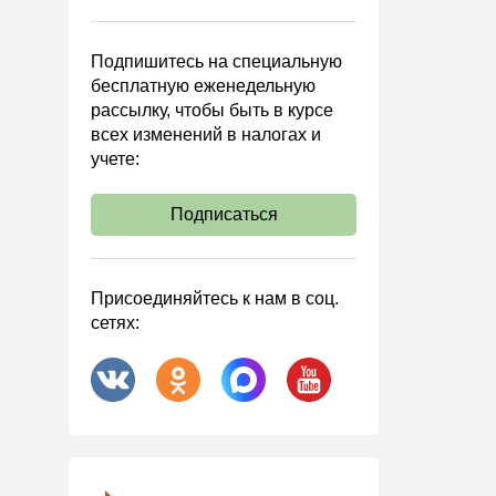
Управленческий учет
Анализ хозяйственной
Подпишитесь на специальную
деятельности (АХД)
бесплатную еженедельную
Охрана труда и аттестация
рассылку, чтобы быть в курсе
всех изменений в налогах и
Охрана труда
учете:
Валютные операции
Налоговая система РФ
Подписаться
Налоговое планирование
Финансовый контроль
Присоединяйтесь к нам в соц.
Договоры
сетях:
ООО
АО
Госзакупки
Инвестиции
Справочная информация