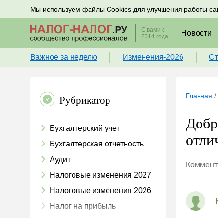
Подписывайтесь на новости по налогам, учету и к
Мы используем файлы Cookies для улучшения работы са
С вами с
Новости
2014 года
Важное за неделю
Изменения-2026
Ст
Главная
/
Рубрикатор
Добр
Бухгалтерский учет
отли
Бухгалтерская отчетность
Аудит
Коммента
Налоговые изменения 2027
Налоговые изменения 2026
Налог на прибыль