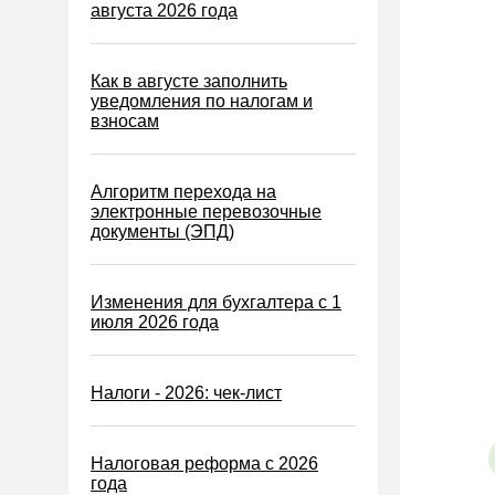
Водный налог
августа 2026 года
Экологический налог
Налог на игорный бизнес
Как в августе заполнить
уведомления по налогам и
Акцизы
взносам
Уплата налогов (взносов)
Возврат и зачет налогов
Алгоритм перехода на
электронные перевозочные
Налоговые проверки
документы (ЭПД)
Ответственность
Статистика
Изменения для бухгалтера с 1
июля 2026 года
Самозанятые
Банк
Налоги - 2026: чек-лист
Онлайн-кассы ККТ ККМ
Блокировка счета
Налоговая реформа с 2026
МСФО
года