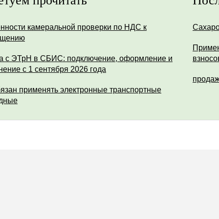
етуем прочитать
Посл
нности камеральной проверки по НДС к
Сахар
ещению
Примен
а с ЭТрН в СБИС: подключение, оформление и
взносо
нение с 1 сентября 2026 года
продаж
бязан применять электронные транспортные
дные