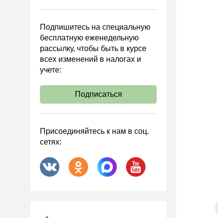
Управленческий учет
Анализ хозяйственной
Подпишитесь на специальную
деятельности (АХД)
бесплатную еженедельную
Охрана труда и аттестация
рассылку, чтобы быть в курсе
всех изменений в налогах и
Охрана труда
учете:
Валютные операции
Налоговая система РФ
Подписаться
Налоговое планирование
Финансовый контроль
Присоединяйтесь к нам в соц.
Договоры
сетях:
ООО
АО
Госзакупки
Инвестиции
Справочная информация