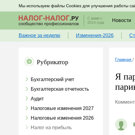
Подписывайтесь на новости по налогам, учету и к
Мы используем файлы Cookies для улучшения работы са
С вами с
Новости
2014 года
Важное за неделю
Изменения-2026
Ст
Главная
/
Рубрикатор
Я па
Бухгалтерский учет
пари
Бухгалтерская отчетность
Аудит
Коммента
Налоговые изменения 2027
Налоговые изменения 2026
Налог на прибыль