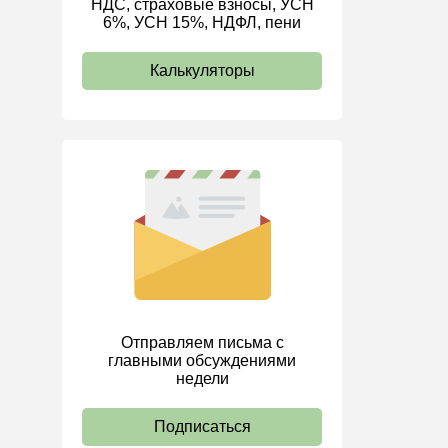
НДС, страховые взносы, УСН
6%, УСН 15%, НДФЛ, пени
ИП
Калькуляторы
Отправляем письма с
главными обсуждениями
недели
Подписаться