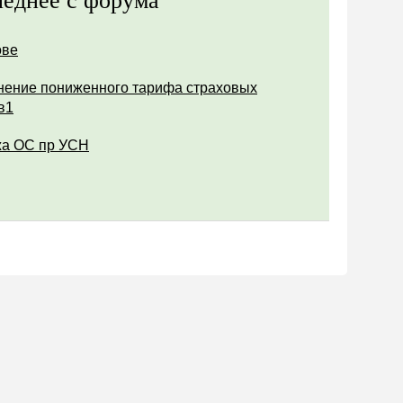
еднее с форума
ове
ение пониженного тарифа страховых
в1
а ОС пр УСН