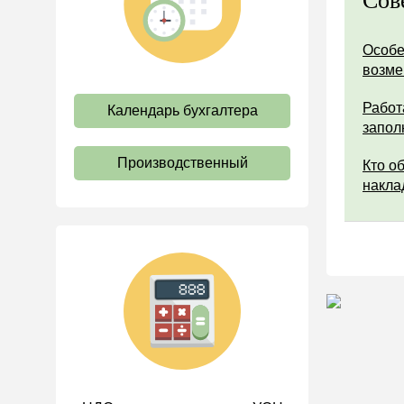
Сов
труда
Отпуск и время отдыха
Особе
возм
Оплата труда
Социальное партнерство
Работ
Календарь бухгалтера
запол
Ответственность и
взыскания
Производственный
Кто о
Пенсии
накла
Льготы, гарантии и
компенсации
Профстандарты и
должностные инструкции
Трудовые книжки
Кадровые документы и
образцы
Персональные данные
Стаж