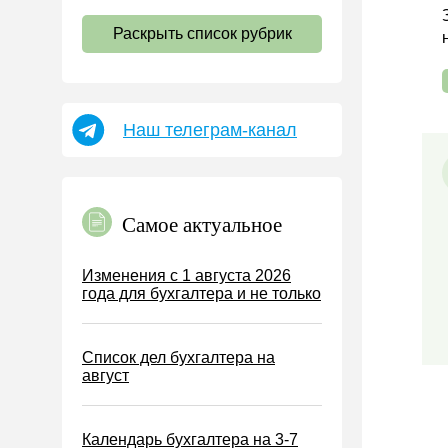
НДС
Раскрыть список рубрик
Страховые взносы 2026
Пособия
НДФЛ
Наш телеграм-канал
УСН
АУСН
Налог на имущество
Самое актуальное
Земельный налог
Транспортный налог
Изменения с 1 августа 2026
года для бухгалтера и не только
Налог на рекламу
Торговый сбор
Список дел бухгалтера на
Туристический налог
август
ЕСХН
ПСН
Календарь бухгалтера на 3-7