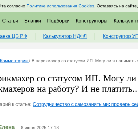
адрам
Подписаться
Пр
йта согласно
Политике использования Cookies
. Оставаясь на сайте
Статьи
Бланки
Подборки
Конструкторы
Калькулят
авка ЦБ РФ
Калькулятор НДФЛ
Конструктор У
Комментарии
/
Я парикмахер со статусом ИП. Могу ли я нанимать 
рикмахер со статусом ИП. Могу ли
кмахеров на работу? И не платить..
рий к статье:
Сотрудничество с самозанятыми: проверь се
Елена
8 июня 2025 17:18