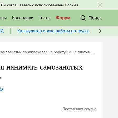
исоединяйтесь к нам в соц. сетях:
, Вы соглашаетесь с использованием Cookies.
Поиск
оры
Календари
Тесты
Форум
ПД
Калькулятор стажа работы по трудовой книжке для
самозанятых парикмахеров на работу? И не платить...
 я нанимать самозанятых
.
бя
Постоянная ссылка