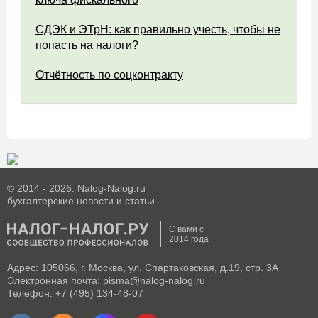
СДЭК и ЭТрН: как правильно учесть, чтобы не
попасть на налоги?
Отчётность по соцконтракту
© 2014 - 2026. Nalog-Nalog.ru
бухгалтерские новости и статьи.
С вами с
2014 года
Адрес: 105066, г. Москва, ул. Спартаковская, д.19, стр. 3А
Электронная почта: pisma@nalog-nalog.ru
Телефон: +7 (495) 134-48-07