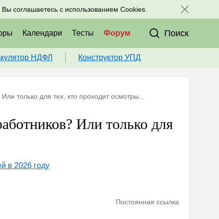
исоединяйтесь к нам в соц. сетях:
, Вы соглашаетесь с использованием Cookies.
Поиск
оры
Календари
Тесты
Форум
ькулятор НДФЛ
Конструктор УПД
ли только для тех, кто проходит осмотры...
аботников? Или только для
й в 2026 году
Постоянная ссылка