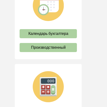
труда
Отпуск и время отдыха
Оплата труда
Социальное партнерство
Календарь бухгалтера
Ответственность и
взыскания
Пенсии
Производственный
Льготы, гарантии и
компенсации
Профстандарты и
должностные инструкции
Трудовые книжки
Кадровые документы и
образцы
Персональные данные
Стаж