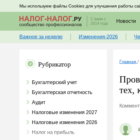
Подписывайтесь на новости по налогам, учету и к
Мы используем файлы Cookies для улучшения работы са
С вами с
Новости
2014 года
Важное за неделю
Изменения-2026
Че
Главная
/
Рубрикатор
Пров
Бухгалтерский учет
тех, 
Бухгалтерская отчетность
Аудит
Коммента
Налоговые изменения 2027
Налоговые изменения 2026
Налог на прибыль