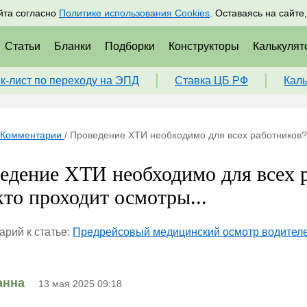
адрам
Подписаться
Пр
йта согласно
Политике использования Cookies
. Оставаясь на сайте
Статьи
Бланки
Подборки
Конструкторы
Калькулят
к-лист по переходу на ЭПД
Ставка ЦБ РФ
Кал
Комментарии
/
Проведение ХТИ необходимо для всех работников? И
едение ХТИ необходимо для всех р
кто проходит осмотры...
рий к статье:
Предрейсовый медицинский осмотр водителе
анна
13 мая 2025 09:18