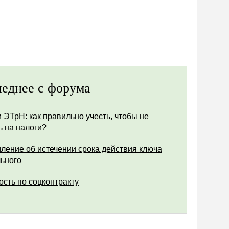
еднее с форума
 ЭТрН: как правильно учесть, чтобы не
ь на налоги?
ление об истечении срока действия ключа
ьного
ость по соцконтракту