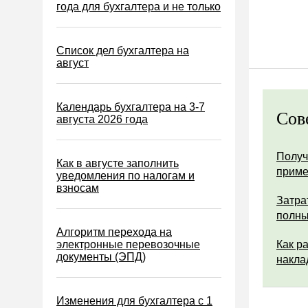
Водный налог
года для бухгалтера и не только
Экологический налог
Налог на игорный бизнес
Список дел бухгалтера на
август
Акцизы
Уплата налогов (взносов)
Календарь бухгалтера на 3-7
Сов
Возврат и зачет налогов
августа 2026 года
Налоговые проверки
Получ
Ответственность
Как в августе заполнить
прим
уведомления по налогам и
Статистика
взносам
Затра
Самозанятые
полны
Банк
Алгоритм перехода на
электронные перевозочные
Как р
Онлайн-кассы ККТ ККМ
документы (ЭПД)
накла
Блокировка счета
МСФО
Изменения для бухгалтера с 1