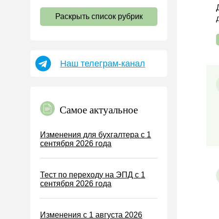
НДС
Раскрыть список рубрик
Страховые взносы 2026
Пособия
НДФЛ
Наш телеграм-канал
УСН
АУСН
Налог на имущество
Самое актуальное
Земельный налог
Транспортный налог
Изменения для бухгалтера с 1
сентября 2026 года
Налог на рекламу
Торговый сбор
Тест по переходу на ЭПД с 1
Туристический налог
сентября 2026 года
ЕСХН
ПСН
Изменения с 1 августа 2026