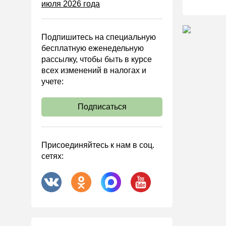
июля 2026 года
Управленческий учет
Анализ хозяйственной
деятельности (АХД)
Подпишитесь на специальную
Охрана труда и аттестация
бесплатную еженедельную
рассылку, чтобы быть в курсе
Охрана труда
всех изменений в налогах и
Валютные операции
учете:
Налоговая система РФ
Подписаться
Налоговое планирование
Финансовый контроль
Договоры
Присоединяйтесь к нам в соц.
сетях:
ООО
АО
Госзакупки
Инвестиции
Справочная информация