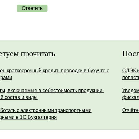
Ответить
етуем прочитать
Посл
ен краткосрочный кредит: проводки в бухучте с
СДЭК и
ерами
попаст
ты, включаемые в себестоимость продукции:
Уведом
й состав и виды
фискал
аботать с электронными транспортными
Отчётн
дными в 1С Бухгалтерия