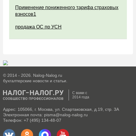
Применение пониженного тарифа страховых
взносов1
продажа ОС пр УСН
© 2014 - 2026. Nalog-Nalog.ru
бухгалтерские новости и статьи.
С вами с
2014 года
Адрес: 105066, г. Москва, ул. Спартаковская, д.19, стр. 3А
Электронная почта: pisma@nalog-nalog.ru
Телефон: +7 (495) 134-48-07