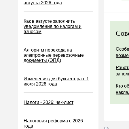
Водный налог
августа 2026 года
Экологический налог
Налог на игорный бизнес
Как в августе заполнить
уведомления по налогам и
Акцизы
взносам
Сов
Уплата налогов (взносов)
Возврат и зачет налогов
Особе
Алгоритм перехода на
электронные перевозочные
возм
Налоговые проверки
документы (ЭПД)
Ответственность
Работ
запол
Статистика
Изменения для бухгалтера с 1
июля 2026 года
Самозанятые
Кто о
накла
Банк
Налоги - 2026: чек-лист
Онлайн-кассы ККТ ККМ
Блокировка счета
Налоговая реформа с 2026
МСФО
года