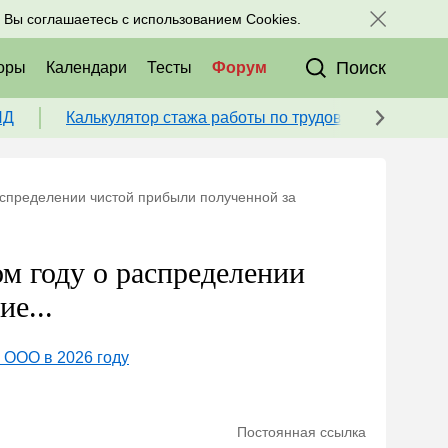
исоединяйтесь к нам в соц. сетях:
, Вы соглашаетесь с использованием Cookies.
Поиск
оры
Календари
Тесты
Форум
ПД
Калькулятор стажа работы по трудовой книжке для
аспределении чистой прибыли полученной за
м году о распределении
е...
 ООО в 2026 году
Постоянная ссылка