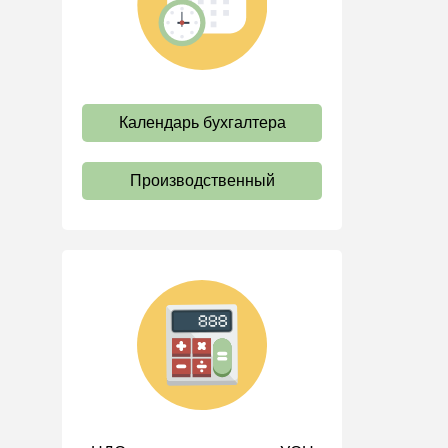
труда
Отпуск и время отдыха
Оплата труда
Социальное партнерство
Календарь бухгалтера
Ответственность и
взыскания
Производственный
Пенсии
Льготы, гарантии и
компенсации
Профстандарты и
должностные инструкции
Трудовые книжки
Кадровые документы и
образцы
Персональные данные
Стаж