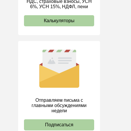
НДС, страховые взносы, УСН
6%, УСН 15%, НДФЛ, пени
ИП
Калькуляторы
Отправляем письма с
главными обсуждениями
недели
Подписаться