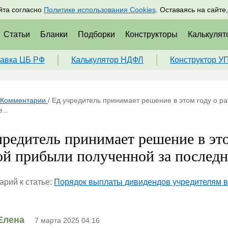
адрам
Подписаться
Пр
йта согласно
Политике использования Cookies
. Оставаясь на сайте
Статьи
Бланки
Подборки
Конструкторы
Калькулят
авка ЦБ РФ
Калькулятор НДФЛ
Конструктор У
Комментарии
/
Ед учредитель принимает решение в этом году о р
...
чредитель принимает решение в это
ой прибыли полученной за последни
рий к статье:
Порядок выплаты дивидендов учредителям в
Елена
7 марта 2025 04:16