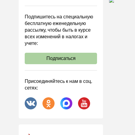
Управленческий учет
Анализ хозяйственной
Подпишитесь на специальную
деятельности (АХД)
бесплатную еженедельную
Охрана труда и аттестация
рассылку, чтобы быть в курсе
всех изменений в налогах и
Охрана труда
учете:
Валютные операции
Налоговая система РФ
Подписаться
Налоговое планирование
Финансовый контроль
Присоединяйтесь к нам в соц.
Договоры
сетях:
ООО
АО
Госзакупки
Инвестиции
Справочная информация