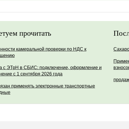
етуем прочитать
Посл
нности камеральной проверки по НДС к
Сахар
ещению
Примен
а с ЭТрН в СБИС: подключение, оформление и
взносо
нение с 1 сентября 2026 года
продаж
бязан применять электронные транспортные
дные