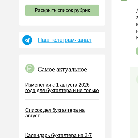
НДС
Раскрыть список рубрик
Страховые взносы 2026
Пособия
НДФЛ
Наш телеграм-канал
УСН
АУСН
Налог на имущество
Самое актуальное
Земельный налог
Транспортный налог
Изменения с 1 августа 2026
года для бухгалтера и не только
Налог на рекламу
Торговый сбор
Список дел бухгалтера на
Туристический налог
август
ЕСХН
ПСН
Календарь бухгалтера на 3-7