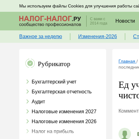
Подписывайтесь на новости по налогам, учету и к
Мы используем файлы Cookies для улучшения работы са
С вами с
Новости
2014 года
Важное за неделю
Изменения-2026
Ст
Главная
/
Рубрикатор
последние
Бухгалтерский учет
Ед у
Бухгалтерская отчетность
чист
Аудит
Коммента
Налоговые изменения 2027
Налоговые изменения 2026
Налог на прибыль