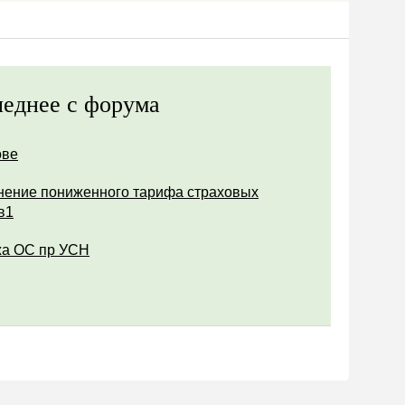
еднее с форума
ове
ение пониженного тарифа страховых
в1
а ОС пр УСН