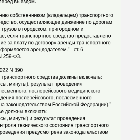
 перед выездом.
нию собственником (владельцем) транспортного
средство, осуществляющее движение по дорогам
 грузов в городском, пригородном и
е, если транспортное средство предоставлено
ие за плату по договору аренды транспортного
формляется арендодателем." - ст. 6
N 259-ФЗ.
2022 N 390
) транспортного средства должны включать:
часы, минуты), результат проведения
лесменного, послерейсового медицинского
едения послерейсового, послесменного
а законодательством Российской Федерации)."
ве должны включать:
часы, минуты) и результат проведения
нтроля технического состояния транспортного
 проведения предусмотрена законодательством