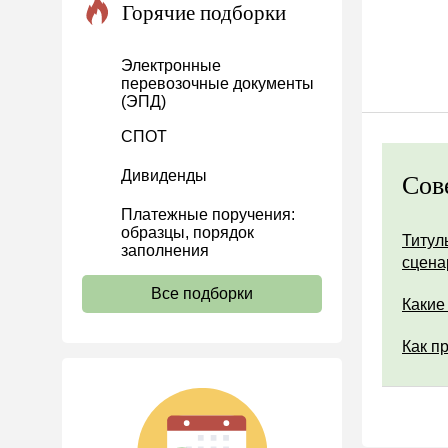
Горячие подборки
Проекты
Банк касса
Электронные
перевозочные документы
Расчеты
(ЭПД)
Учет затрат
СПОТ
Учет ОС и НМА
Дивиденды
Сов
Учет МПЗ
Платежные поручения:
Зарплаты и кадры
образцы, порядок
Титул
Основы трудового
заполнения
сцена
законодательства
Все подборки
Прием на работу и переводы
Какие
Увольнение
Как п
Трудовой договор
Коллективный договор и
локальные акты
Рабочее время и режим