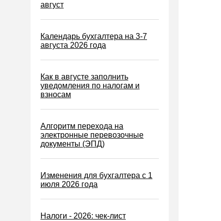
Водный налог
август
Экологический налог
Налог на игорный бизнес
Календарь бухгалтера на 3-7
августа 2026 года
Акцизы
Уплата налогов (взносов)
Как в августе заполнить
Возврат и зачет налогов
уведомления по налогам и
взносам
Налоговые проверки
Ответственность
Алгоритм перехода на
Статистика
электронные перевозочные
документы (ЭПД)
Самозанятые
Банк
Изменения для бухгалтера с 1
Онлайн-кассы ККТ ККМ
июля 2026 года
Блокировка счета
МСФО
Налоги - 2026: чек-лист