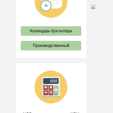
труда
Отпуск и время отдыха
Оплата труда
Социальное партнерство
Календарь бухгалтера
Ответственность и
взыскания
Производственный
Пенсии
Льготы, гарантии и
компенсации
Профстандарты и
должностные инструкции
Трудовые книжки
Кадровые документы и
образцы
Персональные данные
Стаж