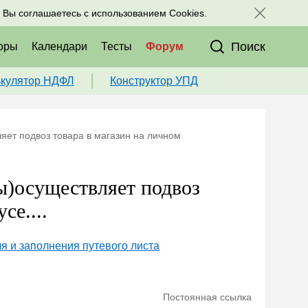
исоединяйтесь к нам в соц. сетях:
, Вы соглашаетесь с использованием Cookies.
Поиск
оры
Календари
Тесты
Форум
ькулятор НДФЛ
Конструктор УПД
ет подвоз товара в магазин на личном
)осуществляет подвоз
се....
 и заполнения путевого листа
Постоянная ссылка