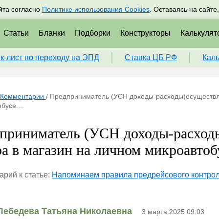
адрам
Подписаться
Пр
йта согласно
Политике использования Cookies
. Оставаясь на сайте
Статьи
Бланки
Подборки
Конструкторы
Калькулят
к-лист по переходу на ЭПД
Ставка ЦБ РФ
Кал
Комментарии
/
Предприниматель (УСН доходы-расходы)осуществля
бусе....
приниматель (УСН доходы-расходы
ра в магазин на личном микроавтобу
рий к статье:
Напоминаем правила предрейсового контроля
Лебедева Татьяна Николаевна
3 марта 2025 09:03