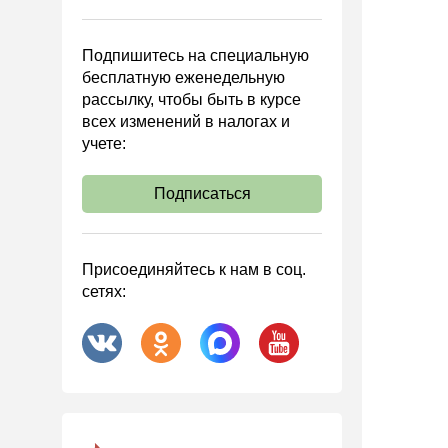
Управленческий учет
Анализ хозяйственной
Подпишитесь на специальную
деятельности (АХД)
бесплатную еженедельную
Охрана труда и аттестация
рассылку, чтобы быть в курсе
всех изменений в налогах и
Охрана труда
учете:
Валютные операции
Налоговая система РФ
Подписаться
Налоговое планирование
Финансовый контроль
Присоединяйтесь к нам в соц.
Договоры
сетях:
ООО
АО
Госзакупки
Инвестиции
Справочная информация