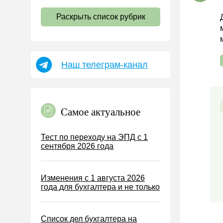
НДС
Раскрыть список рубрик
Страховые взносы 2026
Пособия
НДФЛ
Наш телеграм-канал
УСН
АУСН
Налог на имущество
Самое актуальное
Земельный налог
Транспортный налог
Тест по переходу на ЭПД с 1
сентября 2026 года
Налог на рекламу
Торговый сбор
Изменения с 1 августа 2026
Туристический налог
года для бухгалтера и не только
ЕСХН
ПСН
Список дел бухгалтера на