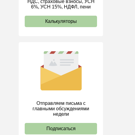
НДС, страховые взносы, УСН
6%, УСН 15%, НДФЛ, пени
ИП
Калькуляторы
Отправляем письма с
главными обсуждениями
недели
Подписаться