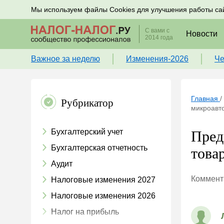
Подписывайтесь на новости по налогам, учету и к
Мы используем файлы Cookies для улучшения работы са
С вами с
Новости
2014 года
Важное за неделю
Изменения-2026
Че
Главная
/
Рубрикатор
микроавто
Бухгалтерский учет
Пред
Бухгалтерская отчетность
това
Аудит
Коммента
Налоговые изменения 2027
Налоговые изменения 2026
Налог на прибыль