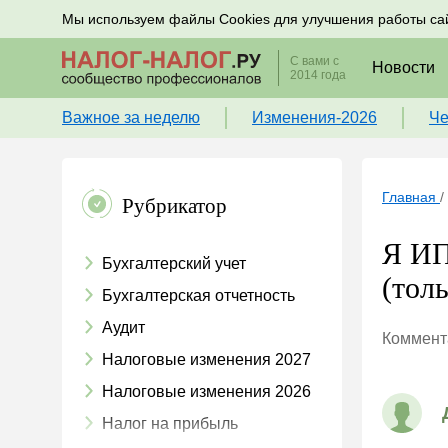
Подписывайтесь на новости по налогам, учету и к
Мы используем файлы Cookies для улучшения работы са
С вами с
Новости
2014 года
Важное за неделю
Изменения-2026
Че
Главная
/
Рубрикатор
Я ИП
Бухгалтерский учет
(толь
Бухгалтерская отчетность
Аудит
Коммента
Налоговые изменения 2027
Налоговые изменения 2026
Налог на прибыль