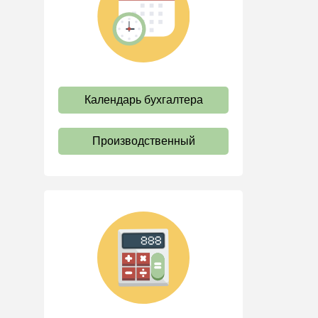
труда
Отпуск и время отдыха
Оплата труда
Социальное партнерство
Календарь бухгалтера
Ответственность и
взыскания
Пенсии
Производственный
Льготы, гарантии и
компенсации
Профстандарты и
должностные инструкции
Трудовые книжки
Кадровые документы и
образцы
Персональные данные
Стаж