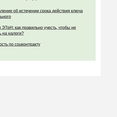
ление об истечении срока действия ключа
ьного
 ЭТрН: как правильно учесть, чтобы не
ь на налоги?
ость по соцконтракту