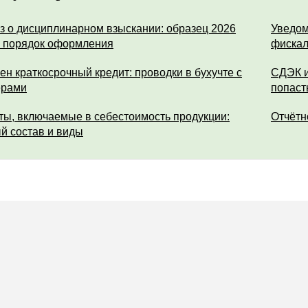
з о дисциплинарном взыскании: образец 2026
Уведом
и порядок оформления
фискал
ен краткосрочный кредит: проводки в бухучте с
СДЭК и
ерами
попаст
ты, включаемые в себестоимость продукции:
Отчётн
й состав и виды