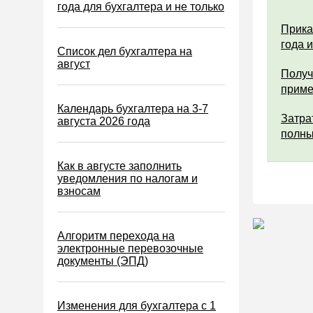
Водный налог
года для бухгалтера и не только
Экологический налог
Прика
года 
Налог на игорный бизнес
Список дел бухгалтера на
август
Акцизы
Получ
прим
Уплата налогов (взносов)
Календарь бухгалтера на 3-7
Возврат и зачет налогов
Затра
августа 2026 года
полны
Налоговые проверки
Ответственность
Как в августе заполнить
уведомления по налогам и
Статистика
взносам
Самозанятые
Банк
Алгоритм перехода на
электронные перевозочные
Онлайн-кассы ККТ ККМ
документы (ЭПД)
Блокировка счета
МСФО
Изменения для бухгалтера с 1