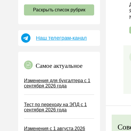
НДС
Раскрыть список рубрик
Страховые взносы 2026
Пособия
НДФЛ
Наш телеграм-канал
УСН
АУСН
Налог на имущество
Самое актуальное
Земельный налог
Транспортный налог
Изменения для бухгалтера с 1
сентября 2026 года
Налог на рекламу
Торговый сбор
Тест по переходу на ЭПД с 1
Туристический налог
сентября 2026 года
ЕСХН
ПСН
Сов
Изменения с 1 августа 2026