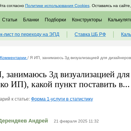
адрам
Подписаться
Пр
йта согласно
Политике использования Cookies
. Оставаясь на сайте
Статьи
Бланки
Подборки
Конструкторы
Калькулят
к-лист по переходу на ЭПД
Ставка ЦБ РФ
Кал
Комментарии
/
Я ИП, занимаюсь 3д визуализацией для дизайнеров и
, занимаюсь 3д визуализацией для
ко ИП), какой пункт поставить в...
рий к статье:
Форма 1-услуги в статистику
Дерендяев Андрей
21 февраля 2025 11:32