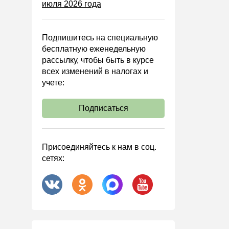
июля 2026 года
Управленческий учет
Анализ хозяйственной
деятельности (АХД)
Подпишитесь на специальную
Охрана труда и аттестация
бесплатную еженедельную
рассылку, чтобы быть в курсе
Охрана труда
всех изменений в налогах и
Валютные операции
учете:
Налоговая система РФ
Подписаться
Налоговое планирование
Финансовый контроль
Договоры
Присоединяйтесь к нам в соц.
сетях:
ООО
АО
Госзакупки
Инвестиции
Справочная информация