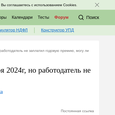
исоединяйтесь к нам в соц. сетях:
, Вы соглашаетесь с использованием Cookies.
Поиск
оры
Календари
Тесты
Форум
ькулятор НДФЛ
Конструктор УПД
работодатель не заплатил годовую премию, могу ли
 2024г, но работодатель не
ка
Постоянная ссылка