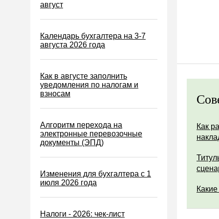
Водный налог
август
Экологический налог
Налог на игорный бизнес
Календарь бухгалтера на 3-7
августа 2026 года
Акцизы
Уплата налогов (взносов)
Как в августе заполнить
Возврат и зачет налогов
уведомления по налогам и
взносам
Сов
Налоговые проверки
Ответственность
Алгоритм перехода на
Как р
Статистика
электронные перевозочные
накла
документы (ЭПД)
Самозанятые
Титул
Банк
сцена
Изменения для бухгалтера с 1
Онлайн-кассы ККТ ККМ
июля 2026 года
Какие
Блокировка счета
МСФО
Налоги - 2026: чек-лист