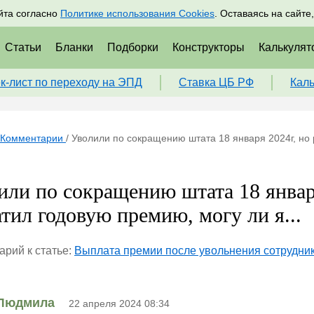
адрам
Подписаться
Пр
йта согласно
Политике использования Cookies
. Оставаясь на сайте
Статьи
Бланки
Подборки
Конструкторы
Калькулят
к-лист по переходу на ЭПД
Ставка ЦБ РФ
Кал
Комментарии
/
Уволили по сокращению штата 18 января 2024г, но 
или по сокращению штата 18 января
атил годовую премию, могу ли я...
рий к статье:
Выплата премии после увольнения сотрудни
Людмила
22 апреля 2024 08:34