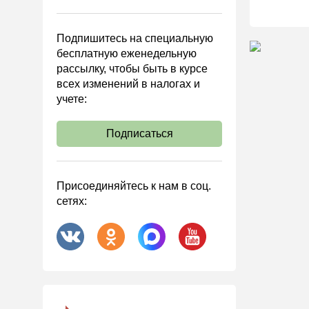
Управленческий учет
Анализ хозяйственной
Подпишитесь на специальную
деятельности (АХД)
бесплатную еженедельную
Охрана труда и аттестация
рассылку, чтобы быть в курсе
всех изменений в налогах и
Охрана труда
учете:
Валютные операции
Налоговая система РФ
Подписаться
Налоговое планирование
Финансовый контроль
Присоединяйтесь к нам в соц.
Договоры
сетях:
ООО
АО
Госзакупки
Инвестиции
Справочная информация