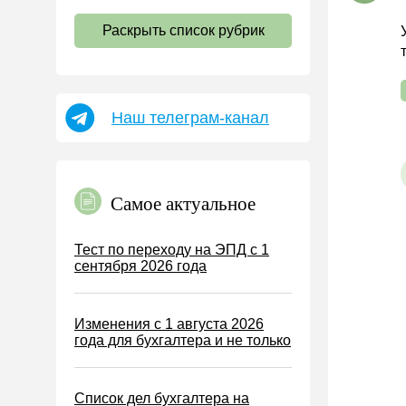
НДС
Раскрыть список рубрик
Страховые взносы 2026
Пособия
НДФЛ
Наш телеграм-канал
УСН
АУСН
Налог на имущество
Самое актуальное
Земельный налог
Транспортный налог
Тест по переходу на ЭПД с 1
сентября 2026 года
Налог на рекламу
Торговый сбор
Изменения с 1 августа 2026
Туристический налог
года для бухгалтера и не только
ЕСХН
ПСН
Список дел бухгалтера на