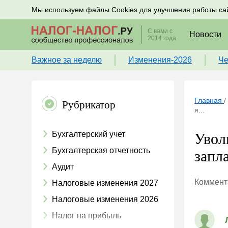
Подписывайтесь на новости по налогам, учету и к
Мы используем файлы Cookies для улучшения работы са
С вами с
Новости
2014 года
Важное за неделю
Изменения-2026
Че
Главная
/
Рубрикатор
я...
Бухгалтерский учет
Увол
Бухгалтерская отчетность
запл
Аудит
Коммента
Налоговые изменения 2027
Налоговые изменения 2026
Налог на прибыль