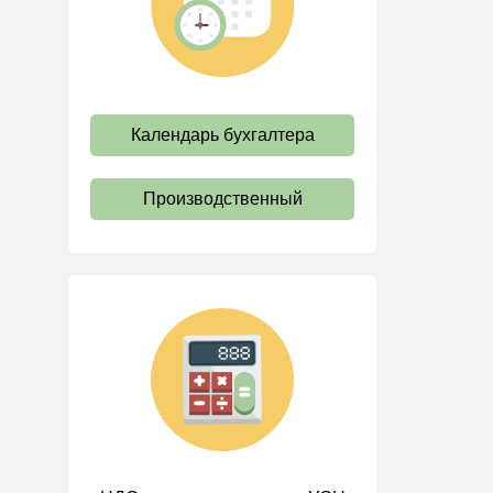
труда
Отпуск и время отдыха
Оплата труда
Социальное партнерство
Календарь бухгалтера
Ответственность и
взыскания
Производственный
Пенсии
Льготы, гарантии и
компенсации
Профстандарты и
должностные инструкции
Трудовые книжки
Кадровые документы и
образцы
Персональные данные
Стаж