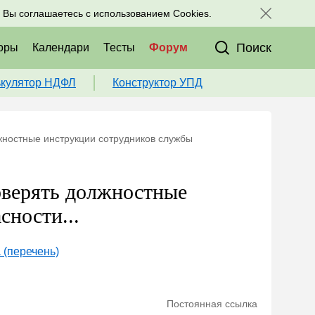
исоединяйтесь к нам в соц. сетях:
, Вы соглашаетесь с использованием Cookies.
Поиск
оры
Календари
Тесты
Форум
ькулятор НДФЛ
Конструктор УПД
жностные инструкции сотрудников службы
оверять должностные
сности...
 (перечень)
Постоянная ссылка