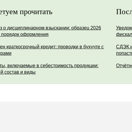
етуем прочитать
Посл
з о дисциплинарном взыскании: образец 2026
Уведом
и порядок оформления
фискал
ен краткосрочный кредит: проводки в бухучте с
СДЭК и
ерами
попаст
ты, включаемые в себестоимость продукции:
Отчётн
й состав и виды