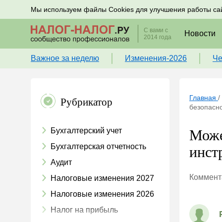
Подписывайтесь на новости по налогам, учету и к
Мы используем файлы Cookies для улучшения работы са
С вами с
Новости
2014 года
Важное за неделю
Изменения-2026
Че
Главная
/
Рубрикатор
безопасно
Бухгалтерский учет
Може
Бухгалтерская отчетность
инст
Аудит
Коммента
Налоговые изменения 2027
Налоговые изменения 2026
Налог на прибыль