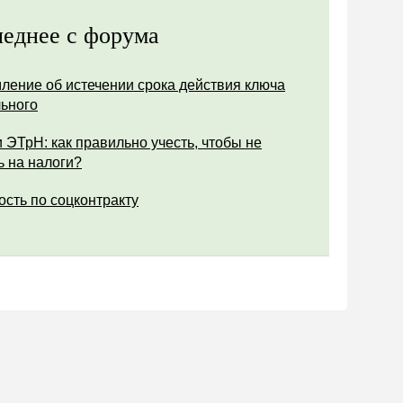
еднее с форума
ление об истечении срока действия ключа
ьного
 ЭТрН: как правильно учесть, чтобы не
ь на налоги?
ость по соцконтракту