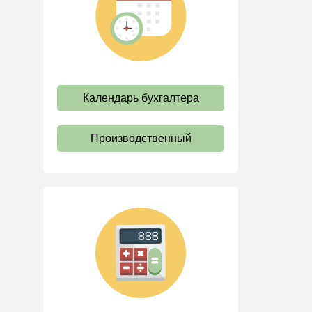
труда
Отпуск и время отдыха
Оплата труда
Социальное партнерство
Календарь бухгалтера
Ответственность и
взыскания
Пенсии
Производственный
Льготы, гарантии и
компенсации
Профстандарты и
должностные инструкции
Трудовые книжки
Кадровые документы и
образцы
Персональные данные
Стаж