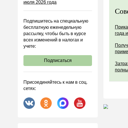
июля 2026 года
Управленческий учет
Сов
Анализ хозяйственной
деятельности (АХД)
Подпишитесь на специальную
Охрана труда и аттестация
Прика
бесплатную еженедельную
года 
рассылку, чтобы быть в курсе
Охрана труда
всех изменений в налогах и
Валютные операции
Получ
учете:
прим
Налоговая система РФ
Подписаться
Налоговое планирование
Затра
полны
Финансовый контроль
Договоры
Присоединяйтесь к нам в соц.
сетях:
ООО
АО
Госзакупки
Инвестиции
Справочная информация