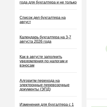
Водный налог
года для бухгалтера и не только
Экологический налог
Налог на игорный бизнес
Список дел бухгалтера на
август
Акцизы
Уплата налогов (взносов)
Календарь бухгалтера на 3-7
Возврат и зачет налогов
августа 2026 года
Налоговые проверки
Ответственность
Как в августе заполнить
уведомления по налогам и
Статистика
взносам
Самозанятые
Банк
Алгоритм перехода на
электронные перевозочные
Онлайн-кассы ККТ ККМ
документы (ЭПД)
Блокировка счета
МСФО
Изменения для бухгалтера с 1