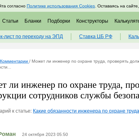
адрам
Подписаться
Пр
йта согласно
Политике использования Cookies
. Оставаясь на сайте
Статьи
Бланки
Подборки
Конструкторы
Калькулят
к-лист по переходу на ЭПД
Ставка ЦБ РФ
Кал
Комментарии
/
Может ли инженер по охране труда, проверять дол
сти...
т ли инженер по охране труда, пр
рукции сотрудников службы безопа
рий к статье:
Какие обязанности инженера по охране труда
Роман
24 октября 2023 05:50