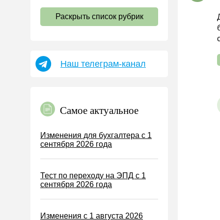
НДС
Раскрыть список рубрик
Страховые взносы 2026
Пособия
НДФЛ
Наш телеграм-канал
УСН
АУСН
Налог на имущество
Самое актуальное
Земельный налог
Транспортный налог
Изменения для бухгалтера с 1
сентября 2026 года
Налог на рекламу
Торговый сбор
Тест по переходу на ЭПД с 1
Туристический налог
сентября 2026 года
ЕСХН
ПСН
Изменения с 1 августа 2026