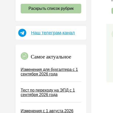
НДС
Раскрыть список рубрик
Страховые взносы 2026
Пособия
НДФЛ
Наш телеграм-канал
УСН
АУСН
Налог на имущество
Самое актуальное
Земельный налог
Транспортный налог
Изменения для бухгалтера с 1
сентября 2026 года
Налог на рекламу
Торговый сбор
Тест по переходу на ЭПД с 1
Туристический налог
сентября 2026 года
ЕСХН
ПСН
Изменения с 1 августа 2026