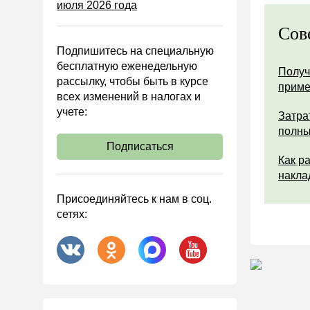
июля 2026 года
Управленческий учет
Анализ хозяйственной
Сов
деятельности (АХД)
Подпишитесь на специальную
Охрана труда и аттестация
бесплатную еженедельную
Получ
рассылку, чтобы быть в курсе
Охрана труда
прим
всех изменений в налогах и
Валютные операции
учете:
Затра
Налоговая система РФ
полны
Подписаться
Налоговое планирование
Как р
Финансовый контроль
накла
Договоры
Присоединяйтесь к нам в соц.
сетях:
ООО
АО
Госзакупки
Инвестиции
Справочная информация