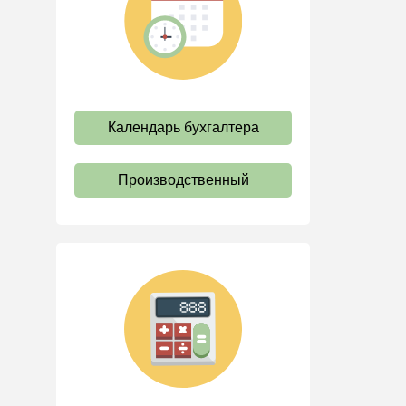
труда
Отпуск и время отдыха
Оплата труда
Социальное партнерство
Календарь бухгалтера
Ответственность и
взыскания
Пенсии
Производственный
Льготы, гарантии и
компенсации
Профстандарты и
должностные инструкции
Трудовые книжки
Кадровые документы и
образцы
Персональные данные
Стаж