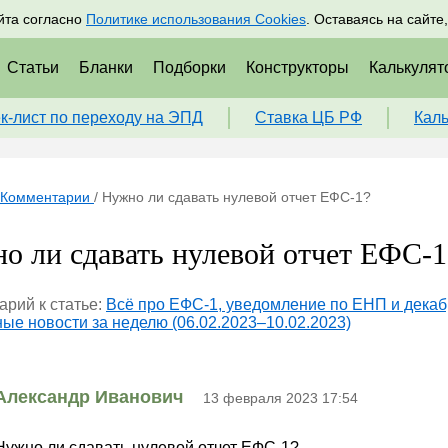
адрам
Подписаться
Пр
йта согласно
Политике использования Cookies
. Оставаясь на сайте
Статьи
Бланки
Подборки
Конструкторы
Калькулят
к-лист по переходу на ЭПД
Ставка ЦБ РФ
Кал
Комментарии
/
Нужно ли сдавать нулевой отчет ЕФС-1?
о ли сдавать нулевой отчет ЕФС-1
рий к статье:
Всё про ЕФС-1, уведомление по ЕНП и декаб
ые новости за неделю (06.02.2023–10.02.2023)
Александр Иванович
13 февраля 2023 17:54
Нужно ли сдавать нулевой отчет ЕФС-1?