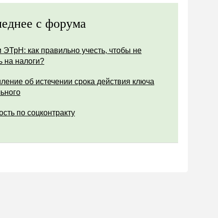
еднее с форума
 ЭТрН: как правильно учесть, чтобы не
ь на налоги?
ление об истечении срока действия ключа
ьного
ость по соцконтракту