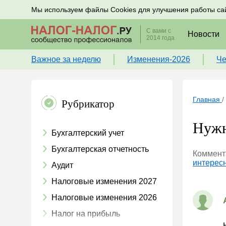
Подписывайтесь на новости по налогам, учету и к
Мы используем файлы Cookies для улучшения работы са
С вами с
Новости
2014 года
Важное за неделю
Изменения-2026
Че
Главная
/
Рубрикатор
Нужн
Бухгалтерский учет
Бухгалтерская отчетность
Коммента
интересн
Аудит
Налоговые изменения 2027
Налоговые изменения 2026
Налог на прибыль