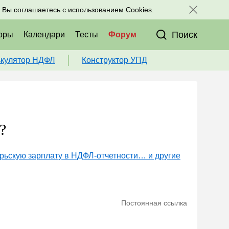
исоединяйтесь к нам в соц. сетях:
, Вы соглашаетесь с использованием Cookies.
Поиск
оры
Календари
Тесты
Форум
ькулятор НДФЛ
Конструктор УПД
?
рьскую зарплату в НДФЛ-отчетности… и другие
Постоянная ссылка