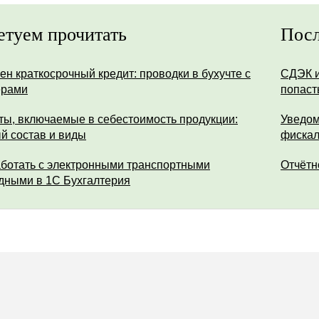
етуем прочитать
Посл
ен краткосрочный кредит: проводки в бухучте с
СДЭК и
ерами
попаст
ты, включаемые в себестоимость продукции:
Уведом
й состав и виды
фискал
аботать с электронными транспортными
Отчётн
дными в 1С Бухгалтерия