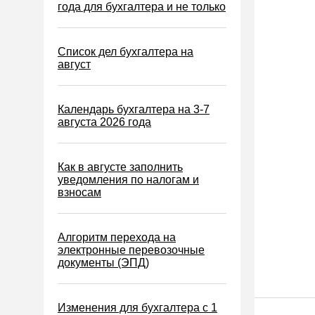
Водный налог
года для бухгалтера и не только
Экологический налог
Налог на игорный бизнес
Список дел бухгалтера на
август
Акцизы
Уплата налогов (взносов)
Календарь бухгалтера на 3-7
Возврат и зачет налогов
августа 2026 года
Налоговые проверки
Ответственность
Как в августе заполнить
уведомления по налогам и
Статистика
взносам
Самозанятые
Банк
Алгоритм перехода на
электронные перевозочные
Онлайн-кассы ККТ ККМ
документы (ЭПД)
Блокировка счета
МСФО
Изменения для бухгалтера с 1