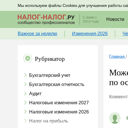
Подписывайтесь на новости по налогам, учету и к
Мы используем файлы Cookies для улучшения работы са
С вами с
Новости
2014 года
Важное за неделю
Изменения-2026
Че
Главная
/
Рубрикатор
Може
Бухгалтерский учет
по о
Бухгалтерская отчетность
Аудит
Коммента
Налоговые изменения 2027
Налоговые изменения 2026
Налог на прибыль