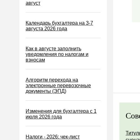
Водный налог
август
Экологический налог
Налог на игорный бизнес
Календарь бухгалтера на 3-7
августа 2026 года
Акцизы
Уплата налогов (взносов)
Как в августе заполнить
Возврат и зачет налогов
уведомления по налогам и
взносам
Налоговые проверки
Ответственность
Алгоритм перехода на
Статистика
электронные перевозочные
документы (ЭПД)
Самозанятые
Банк
Изменения для бухгалтера с 1
Онлайн-кассы ККТ ККМ
Сов
июля 2026 года
Блокировка счета
МСФО
Титул
Налоги - 2026: чек-лист
сцена