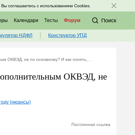
исоединяйтесь к нам в соц. сетях:
, Вы соглашаетесь с использованием Cookies.
Поиск
оры
Календари
Тесты
Форум
ькулятор НДФЛ
Конструктор УПД
ым ОКВЭД, не по основному? И как понять,...
 дополнительным ОКВЭД, не
году (нюансы)
Постоянная ссылка