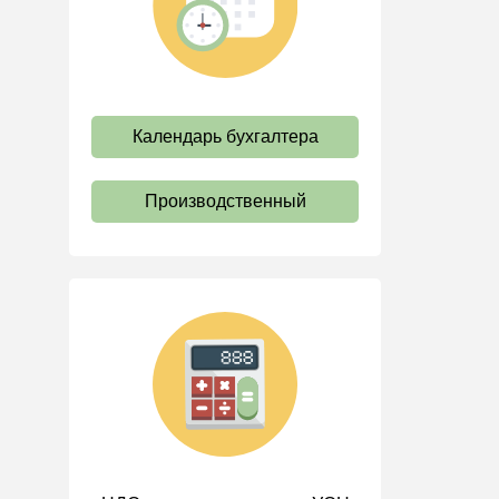
труда
Отпуск и время отдыха
Оплата труда
Социальное партнерство
Календарь бухгалтера
Ответственность и
взыскания
Производственный
Пенсии
Льготы, гарантии и
компенсации
Профстандарты и
должностные инструкции
Трудовые книжки
Кадровые документы и
образцы
Персональные данные
Стаж