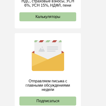
НДС, страховые взносы, УСН
6%, УСН 15%, НДФЛ, пени
ИП
Калькуляторы
Отправляем письма с
главными обсуждениями
недели
Подписаться