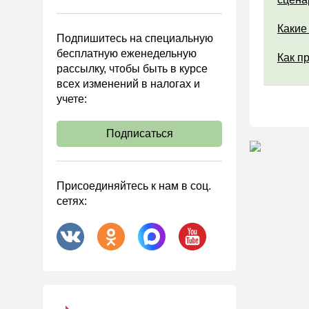
Управленческий учет
Анализ хозяйственной
Какие
Подпишитесь на специальную
деятельности (АХД)
бесплатную еженедельную
Как п
Охрана труда и аттестация
рассылку, чтобы быть в курсе
всех изменений в налогах и
Охрана труда
учете:
Валютные операции
Налоговая система РФ
Подписаться
Налоговое планирование
Финансовый контроль
Присоединяйтесь к нам в соц.
Договоры
сетях:
ООО
АО
Госзакупки
Инвестиции
Справочная информация