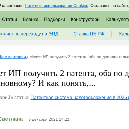
адрам
Подписаться
Пр
йта согласно
Политике использования Cookies
. Оставаясь на сайте
Статьи
Бланки
Подборки
Конструкторы
Калькулят
к-лист по переходу на ЭПД
Ставка ЦБ РФ
Кал
Комментарии
/
Может ИП получить 2 патента, оба по дополнительн
т ИП получить 2 патента, оба по
сновному? И как понять,...
рий к статье:
Патентная система налогообложения в 2026 
Светлана
6 декабря 2021 14:21