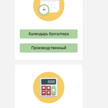
труда
Отпуск и время отдыха
Оплата труда
Социальное партнерство
Календарь бухгалтера
Ответственность и
взыскания
Пенсии
Производственный
Льготы, гарантии и
компенсации
Профстандарты и
должностные инструкции
Трудовые книжки
Кадровые документы и
образцы
Персональные данные
Стаж