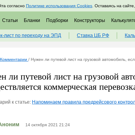
адрам
Подписаться
Пр
йта согласно
Политике использования Cookies
. Оставаясь на сайте
Статьи
Бланки
Подборки
Конструкторы
Калькулят
к-лист по переходу на ЭПД
Ставка ЦБ РФ
Кал
Комментарии
/
Нужен ли путевой лист на грузовой автомобиль, есл
н ли путевой лист на грузовой авт
ествляется коммерческая перевозка,
рий к статье:
Напоминаем правила предрейсового контроля
Аноним
14 октября 2021 21:24