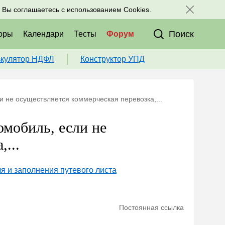
исоединяйтесь к нам в соц. сетях:
, Вы соглашаетесь с использованием Cookies.
Поиск
оры
Календари
Тесты
Форум
ькулятор НДФЛ
Конструктор УПД
и не осуществляется коммерческая перевозка,...
омобиль, если не
...
 и заполнения путевого листа
Постоянная ссылка