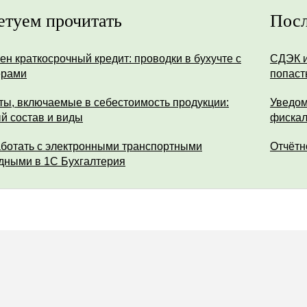
етуем прочитать
Посл
ен краткосрочный кредит: проводки в бухучте с
СДЭК и
ерами
попаст
ты, включаемые в себестоимость продукции:
Уведом
й состав и виды
фискал
аботать с электронными транспортными
Отчётн
дными в 1С Бухгалтерия