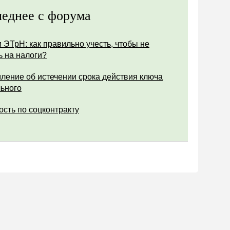
еднее с форума
 ЭТрН: как правильно учесть, чтобы не
ь на налоги?
ление об истечении срока действия ключа
ьного
ость по соцконтракту