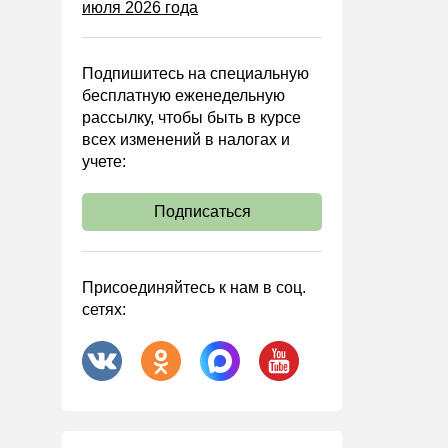
июля 2026 года
Управленческий учет
Анализ хозяйственной
деятельности (АХД)
Подпишитесь на специальную
Охрана труда и аттестация
бесплатную еженедельную
рассылку, чтобы быть в курсе
Охрана труда
всех изменений в налогах и
Валютные операции
учете:
Налоговая система РФ
Подписаться
Налоговое планирование
Финансовый контроль
Договоры
Присоединяйтесь к нам в соц.
сетях:
ООО
АО
Госзакупки
Инвестиции
Справочная информация