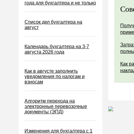
Водный налог
года для бухгалтера и не только
Сов
Экологический налог
Налог на игорный бизнес
Список дел бухгалтера на
Получ
август
Акцизы
прим
Уплата налогов (взносов)
Затра
Календарь бухгалтера на 3-7
Возврат и зачет налогов
полны
августа 2026 года
Налоговые проверки
Как р
Ответственность
накла
Как в августе заполнить
уведомления по налогам и
Статистика
взносам
Самозанятые
Банк
Алгоритм перехода на
электронные перевозочные
Онлайн-кассы ККТ ККМ
документы (ЭПД)
Блокировка счета
МСФО
Изменения для бухгалтера с 1