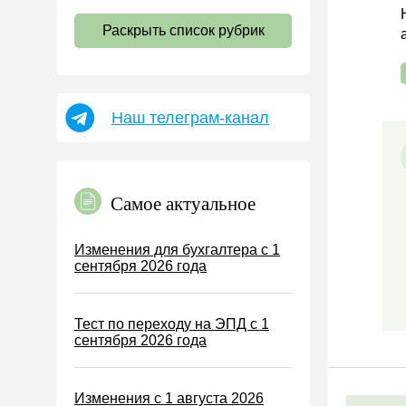
НДС
Раскрыть список рубрик
Страховые взносы 2026
Пособия
НДФЛ
Наш телеграм-канал
УСН
АУСН
Налог на имущество
Самое актуальное
Земельный налог
Транспортный налог
Изменения для бухгалтера с 1
сентября 2026 года
Налог на рекламу
Торговый сбор
Тест по переходу на ЭПД с 1
Туристический налог
сентября 2026 года
ЕСХН
ПСН
Изменения с 1 августа 2026