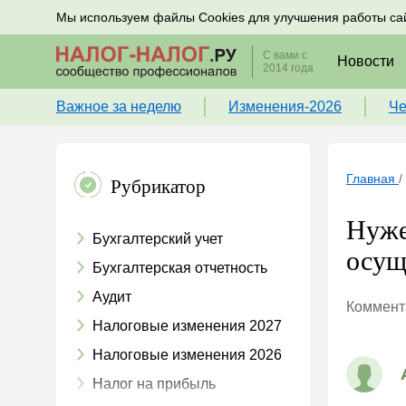
Подписывайтесь на новости по налогам, учету и к
Мы используем файлы Cookies для улучшения работы са
С вами с
Новости
2014 года
Важное за неделю
Изменения-2026
Че
Главная
/
Рубрикатор
Нуже
Бухгалтерский учет
осущ
Бухгалтерская отчетность
Аудит
Коммента
Налоговые изменения 2027
Налоговые изменения 2026
Налог на прибыль