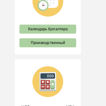
труда
Отпуск и время отдыха
Оплата труда
Социальное партнерство
Календарь бухгалтера
Ответственность и
взыскания
Производственный
Пенсии
Льготы, гарантии и
компенсации
Профстандарты и
должностные инструкции
Трудовые книжки
Кадровые документы и
образцы
Персональные данные
Стаж