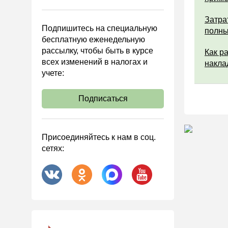
Управленческий учет
Затра
Анализ хозяйственной
Подпишитесь на специальную
деятельности (АХД)
полны
бесплатную еженедельную
Охрана труда и аттестация
рассылку, чтобы быть в курсе
Как р
всех изменений в налогах и
Охрана труда
накла
учете:
Валютные операции
Налоговая система РФ
Подписаться
Налоговое планирование
Финансовый контроль
Присоединяйтесь к нам в соц.
Договоры
сетях:
ООО
АО
Госзакупки
Инвестиции
Справочная информация