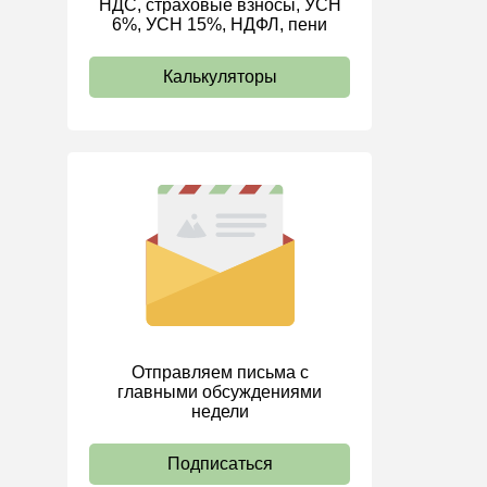
НДС, страховые взносы, УСН
6%, УСН 15%, НДФЛ, пени
ИП
Калькуляторы
Отправляем письма с
главными обсуждениями
недели
Подписаться