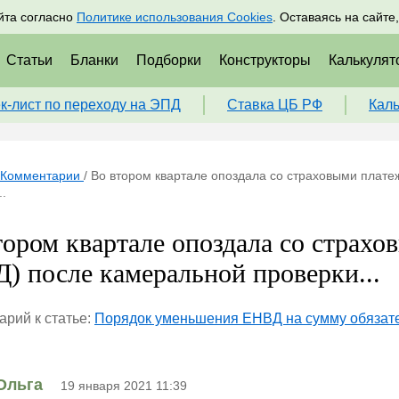
адрам
Подписаться
Пр
йта согласно
Политике использования Cookies
. Оставаясь на сайте
Статьи
Бланки
Подборки
Конструкторы
Калькулят
к-лист по переходу на ЭПД
Ставка ЦБ РФ
Кал
Комментарии
/
Во втором квартале опоздала со страховыми плате
..
тором квартале опоздала со страхо
) после камеральной проверки...
рий к статье:
Порядок уменьшения ЕНВД на сумму обязате
Ольга
19 января 2021 11:39