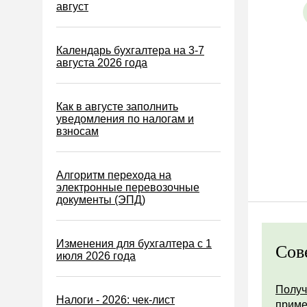
Водный налог
август
Экологический налог
Налог на игорный бизнес
Календарь бухгалтера на 3-7
августа 2026 года
Акцизы
Уплата налогов (взносов)
Как в августе заполнить
Возврат и зачет налогов
уведомления по налогам и
взносам
Налоговые проверки
Ответственность
Алгоритм перехода на
Статистика
электронные перевозочные
документы (ЭПД)
Самозанятые
Банк
Изменения для бухгалтера с 1
Онлайн-кассы ККТ ККМ
Сов
июля 2026 года
Блокировка счета
Получ
МСФО
Налоги - 2026: чек-лист
прим