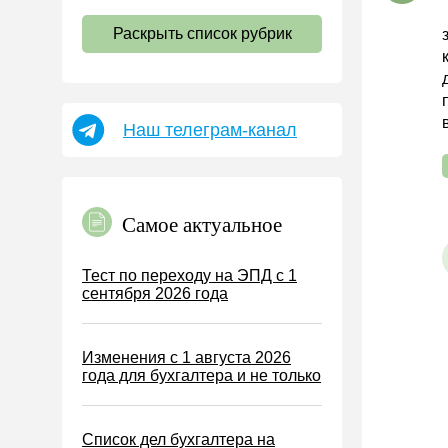
НДС
Раскрыть список рубрик
Страховые взносы 2026
Пособия
НДФЛ
Наш телеграм-канал
УСН
АУСН
Налог на имущество
Самое актуальное
Земельный налог
Транспортный налог
Тест по переходу на ЭПД с 1
сентября 2026 года
Налог на рекламу
Торговый сбор
Изменения с 1 августа 2026
Туристический налог
года для бухгалтера и не только
ЕСХН
ПСН
Список дел бухгалтера на