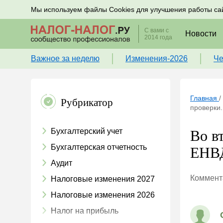
Подписывайтесь на новости по налогам, учету и к
Мы используем файлы Cookies для улучшения работы са
С вами с
Новости
2014 года
Важное за неделю
Изменения-2026
Че
Главная
/
Рубрикатор
проверки.
Бухгалтерский учет
Во в
Бухгалтерская отчетность
ЕНВД
Аудит
Коммента
Налоговые изменения 2027
Налоговые изменения 2026
Налог на прибыль