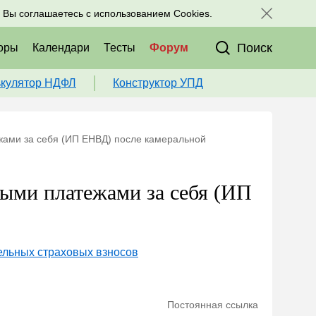
исоединяйтесь к нам в соц. сетях:
, Вы соглашаетесь с использованием Cookies.
Поиск
оры
Календари
Тесты
Форум
ькулятор НДФЛ
Конструктор УПД
жами за себя (ИП ЕНВД) после камеральной
выми платежами за себя (ИП
льных страховых взносов
Постоянная ссылка