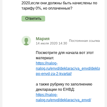
2020,если они должны быть начислены по
тарифу 0%, но оплаченные?
Ответить
Мария
Постоянная ссылка
14 июля 2020 14:30
Посмотрите для начала вот этот
материал:
https://nalog-
nalog.ru/envd/deklaraciya_envd/deklaraci
po-envd-za-2-kvartal/
а также рубрику по заполнению
декларации по ЕНВД:
https://nalog-
nalog.ru/envd/deklaraciya_envd/