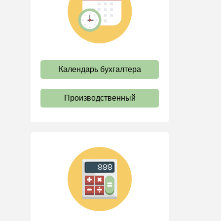
труда
Отпуск и время отдыха
Оплата труда
Социальное партнерство
Календарь бухгалтера
Ответственность и
взыскания
Пенсии
Производственный
Льготы, гарантии и
компенсации
Профстандарты и
должностные инструкции
Трудовые книжки
Кадровые документы и
образцы
Персональные данные
Стаж