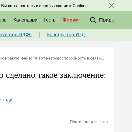
исоединяйтесь к нам в соц. сетях:
, Вы соглашаетесь с использованием Cookies.
Поиск
оры
Календари
Тесты
Форум
ькулятор НДФЛ
Конструктор УПД
кое заключение: "А вот нетрудоспособность в связи...
о сделано такое заключение:
6 году
Постоянная ссылка