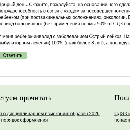
Добрый день. Скажите, пожалуйста, на основании чего сдела
нетрудоспособность в связи с уходом за несовершеннолет
ребенком (при поствакцинальных осложнениях, онкологии, 
период больничного (без применения нормы 50% от СДЗ пос
У меня ребёнок-инвалид с заболеванием Острый лейкоз. Н
амбулаторном лечении) 100% (стаж более 8 лет), а последу
Ответить
етуем прочитать
Посл
з о дисциплинарном взыскании: образец 2026
СДЭК и
и порядок оформления
попаст