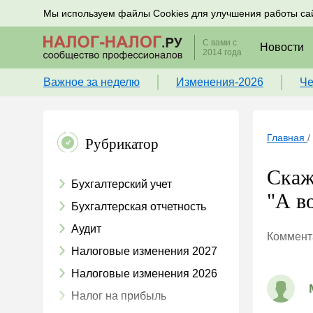
Подписывайтесь на новости по налогам, учету и к
Мы используем файлы Cookies для улучшения работы са
С вами с
Новости
2014 года
Важное за неделю
Изменения-2026
Че
Главная
/
Рубрикатор
Скаж
Бухгалтерский учет
"А в
Бухгалтерская отчетность
Аудит
Коммента
Налоговые изменения 2027
Налоговые изменения 2026
Налог на прибыль