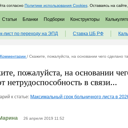
адрам
Подписаться
Пр
йта согласно
Политике использования Cookies
. Оставаясь на сайте
Статьи
Бланки
Подборки
Конструкторы
Калькулят
к-лист по переходу на ЭПД
Ставка ЦБ РФ
Кал
Комментарии
/
Скажите, пожалуйста, на основании чего сделано та
ите, пожалуйста, на основании чег
от нетрудоспособность в связи...
рий к статье:
Максимальный срок больничного листа в 202
Марина
26 апреля 2019 11:52