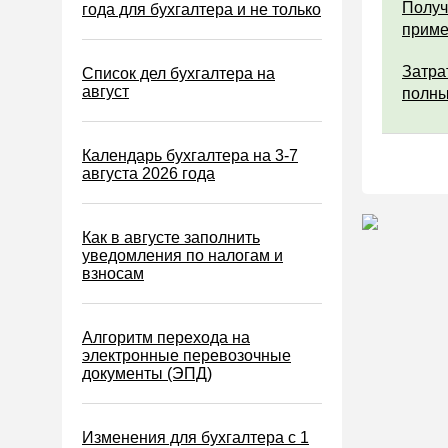
Водный налог
Получ
года для бухгалтера и не только
прим
Экологический налог
Налог на игорный бизнес
Затра
Список дел бухгалтера на
август
полны
Акцизы
Уплата налогов (взносов)
Календарь бухгалтера на 3-7
Возврат и зачет налогов
августа 2026 года
Налоговые проверки
Ответственность
Как в августе заполнить
уведомления по налогам и
Статистика
взносам
Самозанятые
Банк
Алгоритм перехода на
электронные перевозочные
Онлайн-кассы ККТ ККМ
документы (ЭПД)
Блокировка счета
МСФО
Изменения для бухгалтера с 1