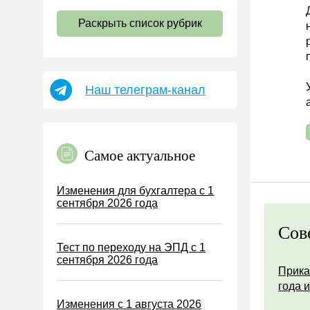
НДС
Раскрыть список рубрик
Страховые взносы 2026
Пособия
НДФЛ
Наш телеграм-канал
УСН
АУСН
Налог на имущество
Самое актуальное
Земельный налог
Транспортный налог
Изменения для бухгалтера с 1
сентября 2026 года
Налог на рекламу
Торговый сбор
Сов
Тест по переходу на ЭПД с 1
Туристический налог
сентября 2026 года
ЕСХН
Прика
года 
ПСН
Изменения с 1 августа 2026