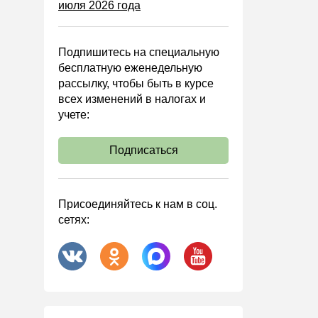
июля 2026 года
Управленческий учет
Анализ хозяйственной
деятельности (АХД)
Подпишитесь на специальную
Охрана труда и аттестация
бесплатную еженедельную
рассылку, чтобы быть в курсе
Охрана труда
всех изменений в налогах и
Валютные операции
учете:
Налоговая система РФ
Подписаться
Налоговое планирование
Финансовый контроль
Договоры
Присоединяйтесь к нам в соц.
сетях:
ООО
АО
Госзакупки
Инвестиции
Справочная информация