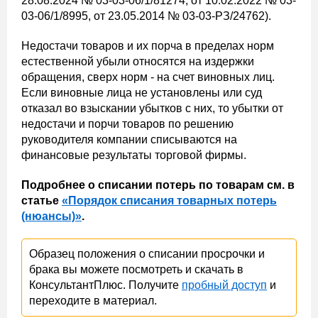
28.08.2024 № 03-03-06/1/81274, от 10.02.2022 № 03-
03-06/1/8995, от 23.05.2014 № 03-03-РЗ/24762).
Недостачи товаров и их порча в пределах норм
естественной убыли относятся на издержки
обращения, сверх норм - на счет виновных лиц.
Если виновные лица не установлены или суд
отказал во взыскании убытков с них, то убытки от
недостачи и порчи товаров по решению
руководителя компании списываются на
финансовые результаты торговой фирмы.
Подробнее о списании потерь по товарам см. в
статье
«Порядок списания товарных потерь
(нюансы)»
.
Образец положения о списании просрочки и
брака вы можете посмотреть и скачать в
КонсультантПлюс. Получите
пробный доступ
и
переходите в материал.