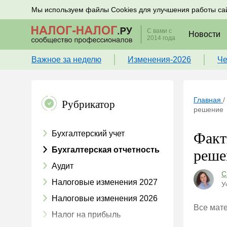
Подписывайтесь на новости по налогам, учету и к
Мы используем файлы Cookies для улучшения работы са
С вами с
Новости
2014 года
Важное за неделю
Изменения-2026
Че
Главная
/
Рубрикатор
решение
Бухгалтерский учет
Факт
Бухгалтерская отчетность
реше
Аудит
С
Налоговые изменения 2027
У
Налоговые изменения 2026
Все мат
Налог на прибыль