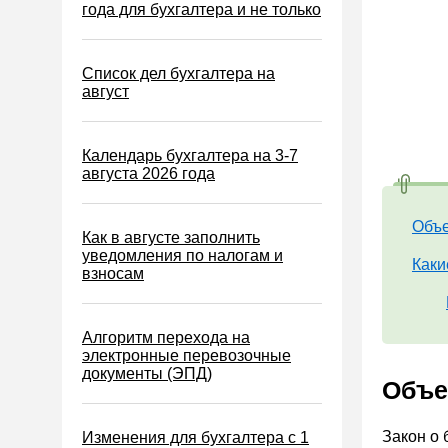
Водный налог
года для бухгалтера и не только
Экологический налог
Налог на игорный бизнес
Список дел бухгалтера на
август
Акцизы
Уплата налогов (взносов)
Календарь бухгалтера на 3-7
Возврат и зачет налогов
августа 2026 года
Налоговые проверки
Объе
Ответственность
Как в августе заполнить
уведомления по налогам и
Статистика
Каки
взносам
Самозанятые
Банк
Алгоритм перехода на
электронные перевозочные
Онлайн-кассы ККТ ККМ
документы (ЭПД)
Объек
Блокировка счета
МСФО
Закон о
Изменения для бухгалтера с 1