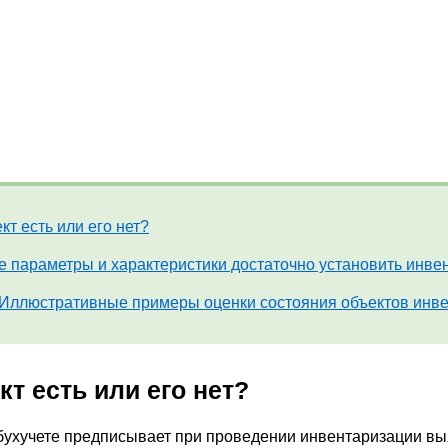
кт есть или его нет?
е параметры и характеристики достаточно установить инве
Иллюстративные примеры оценки состояния объектов инв
т есть или его нет?
 бухучете предписывает при проведении инвентаризации в