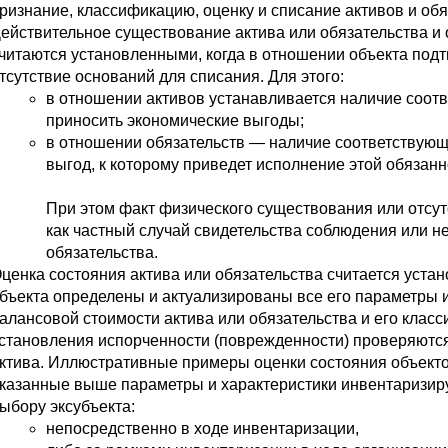
ризнание, классификацию, оценку и списание активов и об
ействительное существование актива или обязательства и 
читаются установленными, когда в отношении объекта под
тсутствие оснований для списания. Для этого:
в отношении активов устанавливается наличие соотв
приносить экономические выгоды;
в отношении обязательств — наличие соответствующ
выгод, к которому приведет исполнение этой обязанн
При этом факт физического существования или отсу
как частный случай свидетельства соблюдения или н
обязательства.
ценка состояния актива или обязательства считается уста
бъекта определены и актуализированы все его параметры и
алансовой стоимости актива или обязательства и его класси
становления испорченности (поврежденности) проверяются 
ктива. Иллюстративные примеры оценки состояния объект
казанные выше параметры и характеристики инвентаризиру
ыбору эксубъекта:
непосредственно в ходе инвентаризации,