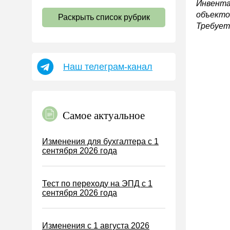
Инвента
НДС
объектов
Раскрыть список рубрик
Страховые взносы 2026
Требует
Пособия
НДФЛ
Наш телеграм-канал
УСН
АУСН
Налог на имущество
Самое актуальное
Земельный налог
Транспортный налог
Изменения для бухгалтера с 1
сентября 2026 года
Налог на рекламу
Торговый сбор
Тест по переходу на ЭПД с 1
Туристический налог
сентября 2026 года
ЕСХН
ПСН
Изменения с 1 августа 2026