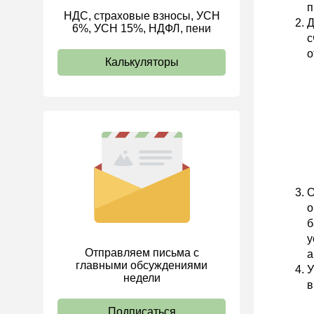
п
НДС, страховые взносы, УСН
ИП
Д
6%, УСН 15%, НДФЛ, пени
с
о
Калькуляторы
О
о
б
у
Отправляем письма с
а
главными обсуждениями
У
недели
в
Подписаться