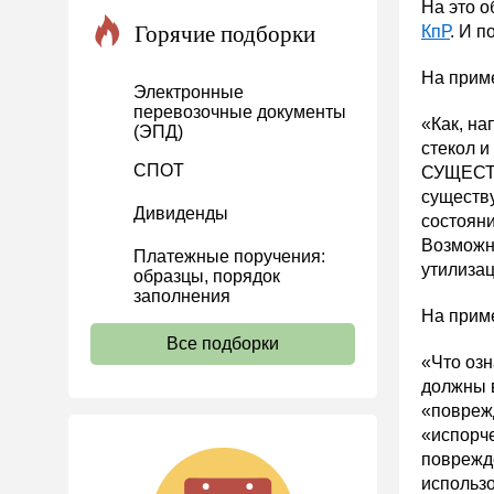
На это 
Проекты
Горячие подборки
КпР
. И п
Банк касса
На прим
Электронные
Расчеты
перевозочные документы
«Как, на
(ЭПД)
Учет затрат
стекол и
Учет ОС и НМА
СПОТ
СУЩЕСТВ
существу
Учет МПЗ
Дивиденды
состояни
Зарплаты и кадры
Возможн
Платежные поручения:
утилиза
Основы трудового
образцы, порядок
законодательства
заполнения
На прим
Прием на работу и переводы
Все подборки
«Что оз
Увольнение
должны в
Трудовой договор
«поврежд
«испорч
Коллективный договор и
локальные акты
поврежд
использ
Рабочее время и режим