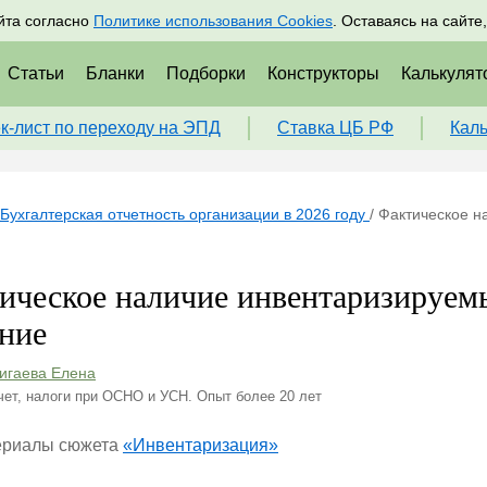
адрам
Подписаться
Пр
йта согласно
Политике использования Cookies
. Оставаясь на сайте
Статьи
Бланки
Подборки
Конструкторы
Калькулят
к-лист по переходу на ЭПД
Ставка ЦБ РФ
Кал
Бухгалтерская отчетность организации в 2026 году
/
Фактическое н
ическое наличие инвентаризируемы
ние
игаева Елена
чет, налоги при ОСНО и УСН. Опыт более 20 лет
ериалы сюжета
«Инвентаризация»