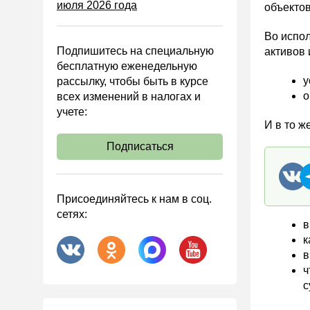
июля 2026 года
Управленческий учет
объекто
Анализ хозяйственной
Во испол
деятельности (АХД)
Подпишитесь на специальную
активов 
Охрана труда и аттестация
бесплатную еженедельную
у
рассылку, чтобы быть в курсе
Охрана труда
о
всех изменений в налогах и
Валютные операции
учете:
И в то ж
Налоговая система РФ
Подписаться
Налоговое планирование
Финансовый контроль
Договоры
Присоединяйтесь к нам в соц.
сетях:
ООО
в
АО
к
в
Госзакупки
ч
Инвестиции
с
Справочная информация