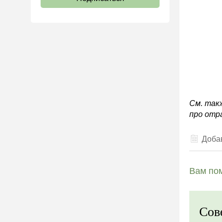
См. так
про отр
Добав
Вам пом
Сов