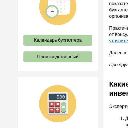
показате
труда
бухгалте
Отпуск и время отдыха
организа
Оплата труда
Практиче
Социальное партнерство
от Консу
Календарь бухгалтера
уточните
Ответственность и
взыскания
Далее в
Пенсии
Производственный
Льготы, гарантии и
Про дру
компенсации
Профстандарты и
Каки
должностные инструкции
инве
Трудовые книжки
Кадровые документы и
Эксперт
образцы
Персональные данные
Д
т
Стаж