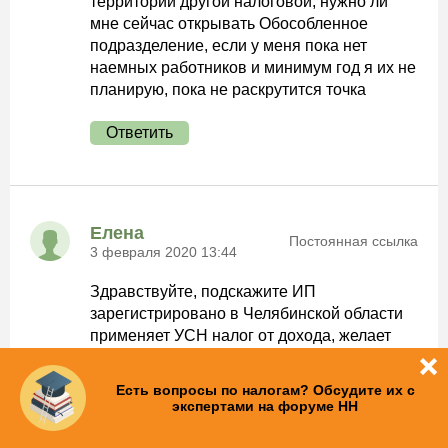
территории другой налоговой, нужно ли
мне сейчас открывать Обособленное
подразделение, если у меня пока нет
наемных работников и минимум год я их не
планирую, пока не раскрутится точка
Ответить
Елена
Постоянная ссылка
3 февраля 2020 13:44
Здравствуйте, подскажите ИП
зарегистрировано в Челябинской области
применяет УСН налог от дохода, желает
открыть обособленное подразделение в
Краснодарском крае, может ли он применят
Есть вопросы по налогам? Обсудите их с
УСН но только доходы минус расходы, по
экспертами на форуме НН
обособленному подразделению?