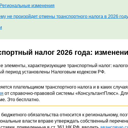
Региональные изменения
му не произойдет отмены транспортного налога в 2026 год
и
спортный налог 2026 года: изменен
 элементы, характеризующие транспортный налог: налогоп
ый период установлены Налоговым кодексом РФ.
яется плательщиком транспортного налога и в каких случаях
ия
от справочно-правовой системы «КонсультантПлюс». Дл
еме. Это бесплатно.
 бюджетного обязательства относится к региональному, поэ
иональные власти вправе утверждать собственный перечень 
ставки, приведенные в ст. 361 НК РФ, вводить
авансовую с