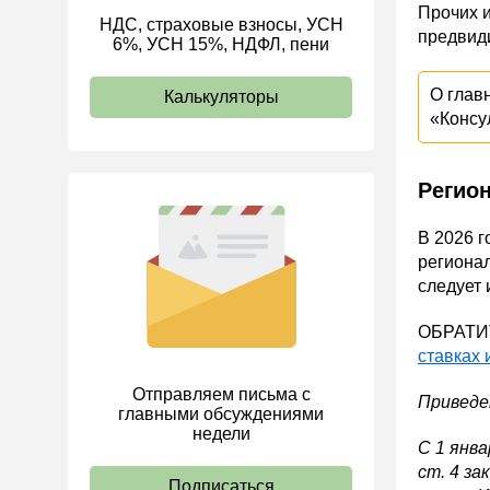
Прочих и
НДС, страховые взносы, УСН
ИП
предвид
6%, УСН 15%, НДФЛ, пени
О глав
Калькуляторы
«Консу
Регио
В 2026 г
регионал
следует 
ОБРАТИТ
ставках
Отправляем письма с
Приведе
главными обсуждениями
недели
С 1 янва
ст. 4 з
Подписаться