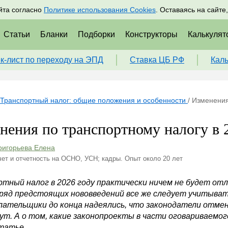
адрам
Подписаться
Пр
йта согласно
Политике использования Cookies
. Оставаясь на сайте
Статьи
Бланки
Подборки
Конструкторы
Калькулят
к-лист по переходу на ЭПД
Ставка ЦБ РФ
Кал
Транспортный налог: общие положения и особенности
/
Изменения
нения по транспортному налогу в 
ригорьева Елена
чет и отчетность на ОСНО, УСН; кадры. Опыт около 20 лет
ртный налог в 2026 году практически ничем не будет отл
 ряд предстоящих нововведений все же следует учитыват
лательщики до конца надеялись, что законодатели отме
ут. А о том, какие законопроекты в части оговариваемог
татье.