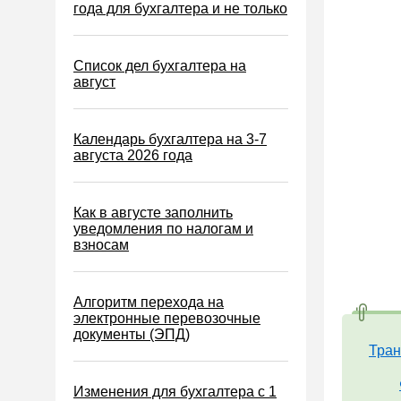
Водный налог
года для бухгалтера и не только
Экологический налог
Налог на игорный бизнес
Список дел бухгалтера на
август
Акцизы
Уплата налогов (взносов)
Календарь бухгалтера на 3-7
Возврат и зачет налогов
августа 2026 года
Налоговые проверки
Ответственность
Как в августе заполнить
уведомления по налогам и
Статистика
взносам
Самозанятые
Банк
Алгоритм перехода на
электронные перевозочные
Онлайн-кассы ККТ ККМ
документы (ЭПД)
Блокировка счета
Тран
МСФО
Изменения для бухгалтера с 1