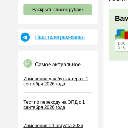
НДС
Раскрыть список рубрик
Страховые взносы 2026
Вам
Пособия
НДФЛ
Наш телеграм-канал
УСН
АУСН
Налог на имущество
Самое актуальное
Земельный налог
Транспортный налог
Изменения для бухгалтера с 1
сентября 2026 года
Налог на рекламу
Торговый сбор
Тест по переходу на ЭПД с 1
Туристический налог
сентября 2026 года
ЕСХН
ПСН
Изменения с 1 августа 2026