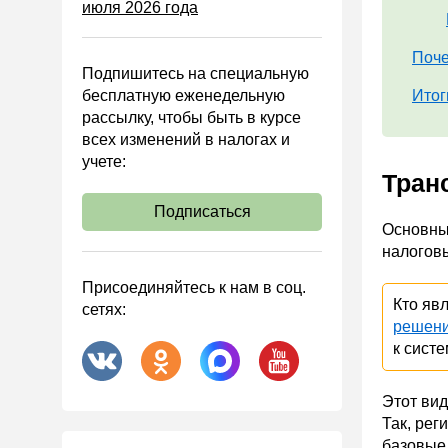
июля 2026 года
Управленческий учет
Анализ хозяйственной
деятельности (АХД)
Поче
Подпишитесь на специальную
Охрана труда и аттестация
бесплатную еженедельную
Итог
рассылку, чтобы быть в курсе
Охрана труда
всех изменений в налогах и
Валютные операции
учете:
Тран
Налоговая система РФ
Подписаться
Налоговое планирование
Основные
Финансовый контроль
налогов
Договоры
Присоединяйтесь к нам в соц.
Кто явл
сетях:
ООО
решен
АО
к сист
Госзакупки
Этот вид
Инвестиции
Так, рег
Справочная информация
базовые 