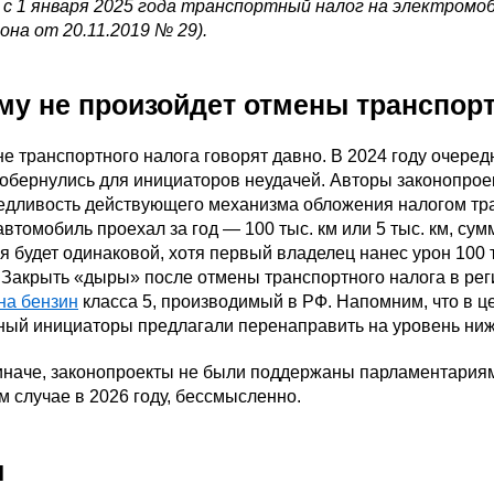
 с 1 января 2025 года транспортный налог на электромоб
кона от 20.11.2019 № 29).
му не произойдет отмены транспортн
е транспортного налога говорят давно. В 2024 году очере
обернулись для инициаторов неудачей. Авторы законопрое
дливость действующего механизма обложения налогом тран
автомобиль проехал за год — 100 тыс. км или 5 тыс. км, с
я будет одинаковой, хотя первый владелец нанес урон 100 т
 Закрыть «дыры» после отмены транспортного налога в рег
на бензин
класса 5, производимый в РФ. Напомним, что в 
нный инициаторы предлагали перенаправить на уровень ниж
иначе, законопроекты не были поддержаны парламентариями
м случае в 2026 году, бессмысленно.
и