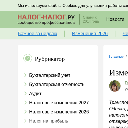
Подписывайтесь на новости по налогам, учету и к
Мы используем файлы Cookies для улучшения работы са
С вами с
Новости
2014 года
Важное за неделю
Изменения-2026
Че
Главная
/
Рубрикатор
Изме
Бухгалтерский учет
Г
Бухгалтерская отчетность
у
Аудит
Транспо
Налоговые изменения 2027
Однако,
Налоговые изменения 2026
налогоп
Налог на прибыль
отвергн
нашей с