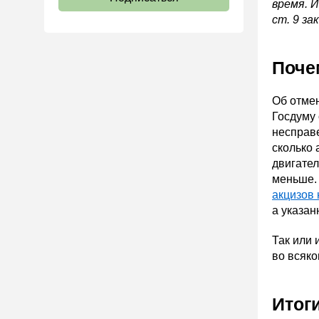
время. И
ст. 9 за
Поче
Об отмен
Госдуму 
несправе
сколько 
двигател
меньше.
акцизов 
а указа
Так или 
во всяко
Итог