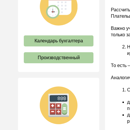
труда
Рассчиты
Отпуск и время отдыха
Плательщ
Оплата труда
Важно уч
Социальное партнерство
только з
Календарь бухгалтера
Ответственность и
взыскания
Н
и
Пенсии
Производственный
Льготы, гарантии и
То есть 
компенсации
Аналогич
Профстандарты и
должностные инструкции
С
Трудовые книжки
д
Кадровые документы и
п
образцы
д
Персональные данные
р
Стаж