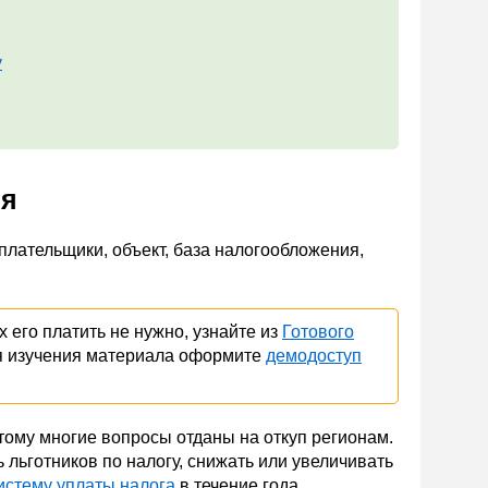
у
ия
лательщики, объект, база налогообложения,
 его платить не нужно, узнайте из
Готового
я изучения материала оформите
демодоступ
тому многие вопросы отданы на откуп регионам.
льготников по налогу, снижать или увеличивать
истему уплаты налога
в течение года.