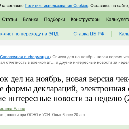
адрам
Подписаться
Пр
йта согласно
Политике использования Cookies
. Оставаясь на сайте
Статьи
Бланки
Подборки
Конструкторы
Калькулят
к-лист по переходу на ЭПД
Ставка ЦБ РФ
Кал
Справочная информация
/
Список дел на ноябрь, новая версия че
ая отчетность в военкомат… и другие интересные новости за неде
ок дел на ноябрь, новая версия чек
е формы деклараций, электронная 
ие интересные новости за неделю (
игаева Елена
чет, налоги при ОСНО и УСН. Опыт более 20 лет