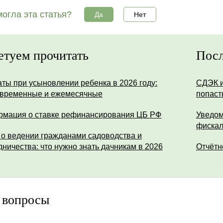
огла эта статья?
Да
Нет
етуем прочитать
Посл
ты при усыновлении ребенка в 2026 году:
СДЭК и
временные и ежемесячные
попаст
мация о ставке рефинансирования ЦБ РФ
Уведом
фискал
 о ведении гражданами садоводства и
дничества: что нужно знать дачникам в 2026
Отчётн
 вопросы