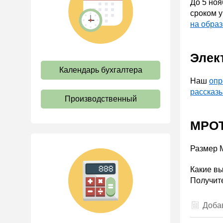
До 5 ноя
труда
сроком у
Отпуск и время отдыха
на обра
Оплата труда
Элек
Социальное партнерство
Календарь бухгалтера
Ответственность и
взыскания
Наш
опр
рассказ
Пенсии
Производственный
Льготы, гарантии и
компенсации
МРОТ
Профстандарты и
должностные инструкции
Размер 
Трудовые книжки
Какие вы
Кадровые документы и
Получите
образцы
Персональные данные
Добав
Стаж