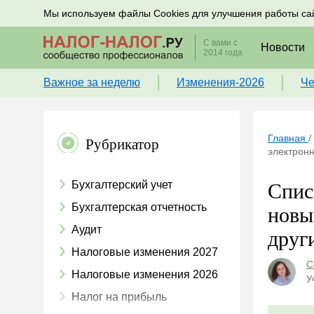
Подписывайтесь на новости по налогам, учету и к
Мы используем файлы Cookies для улучшения работы са
С вами с
Новости
2014 года
Важное за неделю
Изменения-2026
Че
Главная
/
Рубрикатор
электронн
Бухгалтерский учет
Спис
Бухгалтерская отчетность
новы
Аудит
друг
Налоговые изменения 2027
С
Налоговые изменения 2026
У
Налог на прибыль