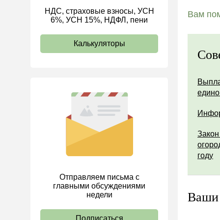
НДС, страховые взносы, УСН
ИП
Вам пом
6%, УСН 15%, НДФЛ, пени
Калькуляторы
Сов
Выпла
едино
Инфор
Закон
огоро
году
Отправляем письма с
главными обсуждениями
Ваши
недели
Подписаться