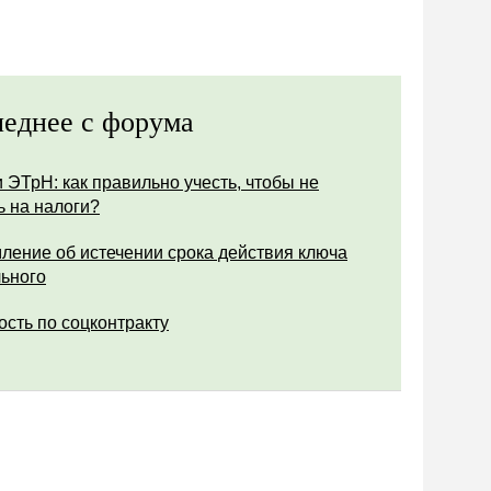
еднее с форума
 ЭТрН: как правильно учесть, чтобы не
ь на налоги?
ление об истечении срока действия ключа
ьного
ость по соцконтракту