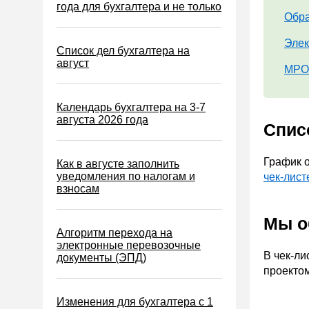
Водный налог
года для бухгалтера и не только
Обра
Экологический налог
Элек
Налог на игорный бизнес
Список дел бухгалтера на
август
МРОТ
Акцизы
Уплата налогов (взносов)
Календарь бухгалтера на 3-7
Возврат и зачет налогов
августа 2026 года
Спис
Налоговые проверки
Ответственность
График о
Как в августе заполнить
уведомления по налогам и
чек-лист
Статистика
взносам
Самозанятые
Мы о
Банк
Алгоритм перехода на
электронные перевозочные
Онлайн-кассы ККТ ККМ
В чек-л
документы (ЭПД)
Блокировка счета
проектом
МСФО
Изменения для бухгалтера с 1