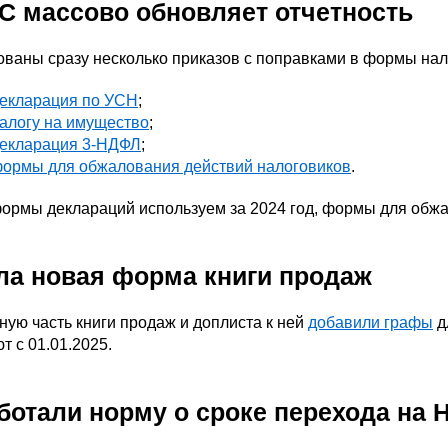
С массово обновляет отчетность
ваны сразу несколько приказов с поправками в формы нало
екларация по УСН
;
алогу на имущество
;
екларация 3-НДФЛ
;
ормы для обжалования действий налоговиков
.
ормы деклараций используем за 2024 год, формы для обжа
а новая форма книги продаж
ную часть книги продаж и доплиста к ней
добавили графы
д
т с 01.01.2025.
ботали норму о сроке перехода на 