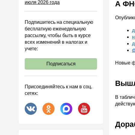
А ФН
июля 2026 года
Управленческий учет
Анализ хозяйственной
деятельности (АХД)
Опублико
Подпишитесь на специальную
Охрана труда и аттестация
бесплатную еженедельную
д
рассылку, чтобы быть в курсе
Охрана труда
н
всех изменений в налогах и
д
Валютные операции
учете:
ф
Налоговая система РФ
Новые ф
Подписаться
Налоговое планирование
Финансовый контроль
Вышл
Договоры
Присоединяйтесь к нам в соц.
сетях:
ООО
В таблич
действую
АО
Госзакупки
Дора
Инвестиции
Справочная информация