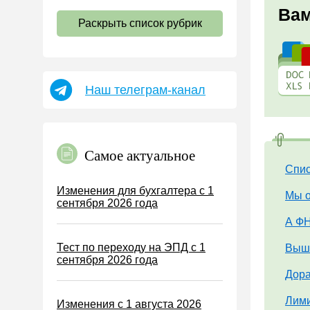
НДС
Вам
Раскрыть список рубрик
Страховые взносы 2026
Пособия
НДФЛ
Наш телеграм-канал
УСН
АУСН
Налог на имущество
Самое актуальное
Земельный налог
Спис
Транспортный налог
Изменения для бухгалтера с 1
Мы о
сентября 2026 года
Налог на рекламу
А ФН
Торговый сбор
Тест по переходу на ЭПД с 1
Вышл
Туристический налог
сентября 2026 года
ЕСХН
Дора
ПСН
Лими
Изменения с 1 августа 2026